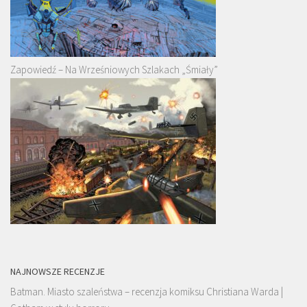
Zapowiedź – Na Wrześniowych Szlakach „Śmiały”
NAJNOWSZE RECENZJE
Batman. Miasto szaleństwa – recenzja komiksu Christiana Warda |