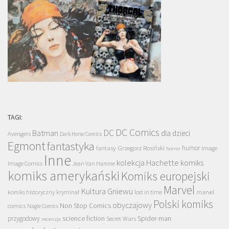
TAGI:
DC Comics
DC
Batman
dla dzieci
Avengers
Dark Horse Comics
Egmont
fantastyka
Grzegorz Rosiński
humor
fantasy
Image
horror
Inne
kolekcja Hachette
komiks
Image Comics
Jean Van Hamme
komiks amerykański
Komiks europejski
Marvel
Kultura Gniewu
komiks historyczny
kryminał
lost in time
marvel
Polski komiks
obyczajowy
Non Stop Comics
comics
Nagle Comics
science fiction
Spider-man
przygodowy
Secret Wars
recenzja