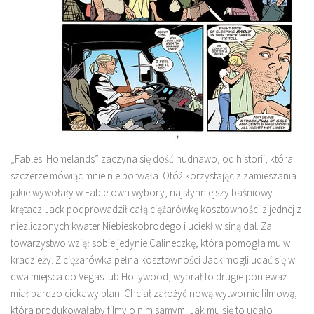
„Fables. Homelands” zaczyna się dość nudnawo, od historii, która
szczerze mówiąc mnie nie porwała. Otóż korzystając z zamieszania
jakie wywołały w Fabletown wybory, najsłynniejszy baśniowy
krętacz Jack podprowadził całą ciężarówkę kosztowności z jednej z
niezliczonych kwater Niebieskobrodego i uciekł w siną dal. Za
towarzystwo wziął sobie jedynie Calineczkę, która pomogła mu w
kradzieży. Z ciężarówka pełna kosztowności Jack mogli udać się w
dwa miejsca do Vegas lub Hollywood, wybrał to drugie ponieważ
miał bardzo ciekawy plan. Chciał założyć nową wytwornie filmową,
która produkowałaby filmy o nim samym. Jak mu się to udało