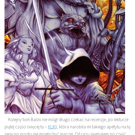
Kolejny tom Baśni nie mógł długo czekać na recenzje, po lekturze
piątej części (więcej tu –
KLIK
), która narobiła mi takiego apetytu na tę
serię po prostu nie mogło być inaczej. Od razu sięgnąłem po część