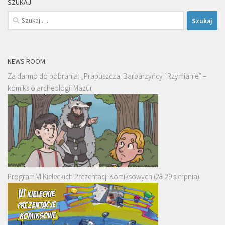
SZUKAJ
Szukaj:
NEWS ROOM
Za darmo do pobrania: „Prapuszcza. Barbarzyńcy i Rzymianie” –
komiks o archeologii Mazur
Program VI Kieleckich Prezentacji Komiksowych (28-29 sierpnia)