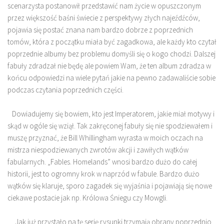
scenarzysta postanowił przedstawić nam życie w opuszczonym
przez większość baśni świecie z perspektywy złych najeźdźców,
pojawia się postać znana nam bardzo dobrze z poprzednich
tomów, która z początku miała być zagadkowa, ale każdy kto czytał
poprzednie albumy bez problemu domyśli się o kogo chodzi. Dalszej
fabuły zdradzał nie będę ale powiem Wam, że ten album zdradza w
końcu odpowiedzi na wiele pytań jakie na pewno zadawaliście sobie
podczas czytania poprzednich części.
Dowiadujemy się bowiem, kto jest Imperatorem, jakie miał motywy i
skąd w ogóle się wziął. Tak zakręconej fabuły się nie spodziewałem i
muszę przyznać, że Bill Whillingham wyrasta w moich oczach na
mistrza niespodziewanych zwrotów akcji i zawiłych wątków
fabularnych. „Fables. Homelands” wnosi bardzo dużo do całej
historii, jest to ogromny krok w naprzód w fabule. Bardzo dużo
wątków się klaruje, sporo zagadek się wyjaśnia i pojawiają się nowe
ciekawe postacie jak np. Królowa Śniegu czy Mowgli.
Jak już przystało na tę serię rysunki trzymają obrany poprzednio