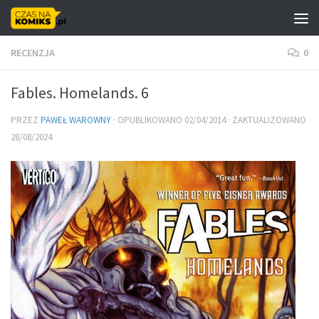
Skip to content
RECENZJA
0
Fables. Homelands. 6
PRZEZ
PAWEŁ WAROWNY
· OPUBLIKOWANO
02/04/2014
· ZAKTUALIZOWANO
28/08/2024