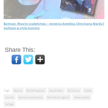
Batman. Miasto szaleństwa – recenzja komiksu Christiana Warda |
Gotham w stylu horroru
Share This:
Tagi:
Baśnie
Bill Willingham
David Hahn
DC Comics
Fables
komiks
komiks amerykański
Mark Buckingham
Steve Leialola
Vertigo