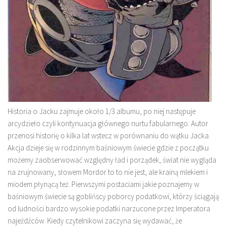
Historia o Jacku zajmuje około 1/3 albumu, po niej następuje
arcydzieło czyli kontynuacja głównego nurtu fabularnego. Autor
przenosi historię o kilka lat wstecz w porównaniu do wątku Jacka.
Akcja dzieje się w rodzinnym baśniowym świecie gdzie z początku
możemy zaobserwować względny ład i porządek, świat nie wygląda
na zrujnowany, słowem Mordor to to nie jest, ale krainą mlekiem i
miodem płynącą też. Pierwszymi postaciami jakie poznajemy w
baśniowym świecie są goblińscy poborcy podatkowi, którzy ściągają
od ludności bardzo wysokie podatki narzucone przez Imperatora
najeźdźców. Kiedy czytelnikowi zaczyna się wydawać, że