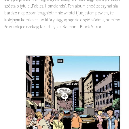
szóstą o tytule „Fables. Homelands”. Ten album choć zaczynał się
bardzo niepozornie wgniótł mnie w fotel i już jestem pewien, że
kolejnym komiksem po który sięgnę będzie część siódma, pomimo
że w kolejce czekają takie hity jak Batman – Black Mirror.