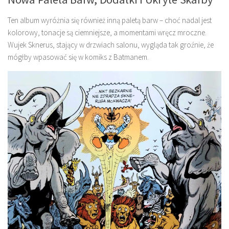
Ten album wyróżnia się również inną paletą barw – choć nadal jest
kolorowy, tonacje są ciemniejsze, a momentami wręcz mroczne.
Wujek Sknerus, stający w drzwiach salonu, wygląda tak groźnie, że
mógłby wpasować się w komiks z Batmanem.