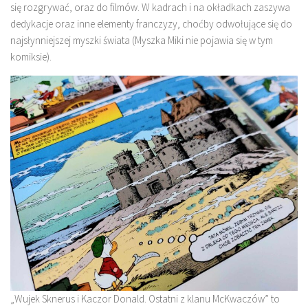
się rozgrywać, oraz do filmów. W kadrach i na okładkach zaszywa
dedykacje oraz inne elementy franczyzy, choćby odwołujące się do
najsłynniejszej myszki świata (Myszka Miki nie pojawia się w tym
komiksie).
„Wujek Sknerus i Kaczor Donald. Ostatni z klanu McKwaczów” to