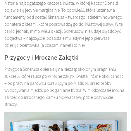
historia najbogatszego kaczora świata, w której Kaczor Donald
pojawia się jedynie marginalnie. To opowieść, która ustanawia
fundamenty pod postać Sknerusa – twardego, zdeterminowanego
bohatera z ideami, które poprowadzą go do światowej sławy. W tej
części jednak, mimo wielu okazji, Sknerusowi nie udaje się zdobyć
bogactwa – najczęściej pozostaje mu jedynie jego pierwsza
dziesięciocentówka (a czasami nawet i to nie).
Przygody i Mroczne Zakątki
Przygoda Sknerusa opiera się na niezaspokojonym pragnieniu
sukcesu, które rzuca go w różne zakątki świata i różne okoliczności
– od pracy na parowcu kursującym po Missisipi, przez próby
wydobywania miedzi, po poganianie bydła. W międzyczasie można
zajrzeć do mrocznego Zamku McKwaczów, gdzie oczywiście
straszy.