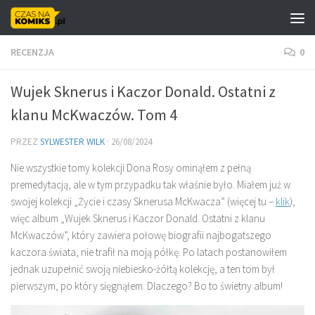
Skip to content
RECENZJA
0
Wujek Sknerus i Kaczor Donald. Ostatni z
klanu McKwaczów. Tom 4
PRZEZ
SYLWESTER WILK
·
26/08/2024
Nie wszystkie tomy kolekcji Dona Rosy ominąłem z pełną
premedytacją, ale w tym przypadku tak właśnie było. Miałem już w
swojej kolekcji „Życie i czasy Sknerusa McKwacza” (więcej tu –
klik
),
więc album „Wujek Sknerus i Kaczor Donald. Ostatni z klanu
McKwaczów”, który zawiera połowę biografii najbogatszego
kaczora świata, nie trafił na moją półkę. Po latach postanowiłem
jednak uzupełnić swoją niebiesko-żółtą kolekcję, a ten tom był
pierwszym, po który sięgnąłem. Dlaczego? Bo to świetny album!