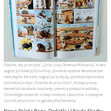
Obecnie, aby przeczytać „Życie i czasy Sknerusa McKwacza”, trzeba
sięgnąć po kolekcję Dona Rosy, ponieważ wydanie albumowe jest
niedostępne. Ale warto sięgnąć po tę edycję, ponieważ wprowadza
ona historię w stylu „Powrotu do przyszłości”, dodającą nowy
element do układanki związanej z pierwszą dziesięciocentówką.
Chronologia wydarzeń zostaje chwilowo zaburzona, a następnie
zręcznie połączona z oryginalną linią fabularną.
Nowa Paleta Barw, Dodatki i Ukryte Skarby