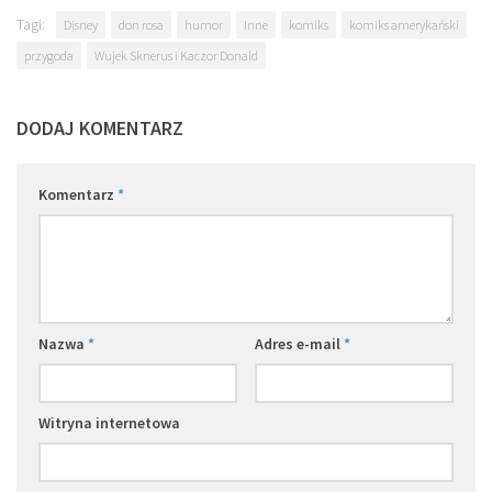
Tagi:
Disney
don rosa
humor
Inne
komiks
komiks amerykański
przygoda
Wujek Sknerus i Kaczor Donald
DODAJ KOMENTARZ
Komentarz
*
Nazwa
*
Adres e-mail
*
Witryna internetowa