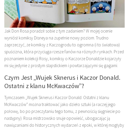
Jak Don Rosa poradził sobie z tym zadaniem? W mojej ocenie
wyniósł komiksy Disneya na zupełnie nowy poziom. Trudno
zaprzeczyć, że komiksy z Kaczogrodu to ogromna (i to światowa)
spuścizna, która przyciąga rzesze fanów na różnych rynkach. Przed
poznaniem kolekcji Rosy, komiksy o Kaczorze Donaldzie kojarzyły
mi się jedynie z prostym slapstickiem i powtarzającymi się gagami.
Czym Jest „Wujek Sknerus i Kaczor Donald.
Ostatni z klanu McKwaczów”?
Tymczasem „Wujek Sknerus i Kaczor Donald. Ostatni z klanu
McKwaczów” można traktować jako dzieło sztuki (a raczej jego
połowę, bo po przeczytaniu tego tomu, z pewnością sięgniecie po
następny). Rosa mistrzowsko snuje opowieść, ubogacając ją
nawiązaniami do historycznych wydarzeń z epoki, w której mogłyby