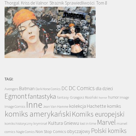
Thorgal. Kriss de Valnor. Strażnik Sprawiedliwości. Tom 8
TAGI:
DC Comics
DC
Batman
dla dzieci
Avengers
Dark Horse Comics
Egmont
fantastyka
Grzegorz Rosiński
humor
fantasy
Image
horror
Inne
kolekcja Hachette
komiks
Image Comics
Jean Van Hamme
komiks amerykański
Komiks europejski
Marvel
Kultura Gniewu
komiks historyczny
kryminał
lost in time
marvel
Polski komiks
obyczajowy
Non Stop Comics
comics
Nagle Comics