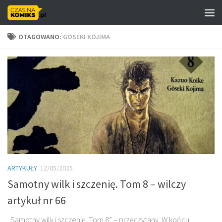
Skip to content
OTAGOWANO:
GOSEKI KOJIMA
ARTYKUŁY
12/05/2025
Samotny wilk i szczenię. Tom 8 – wilczy
artykuł nr 66
„Samotny wilk i szczenię. Tom 8” – przeczytany. W końcu.