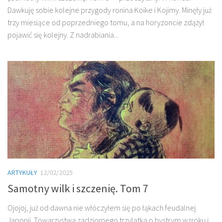
Dawkuję sobie kolejne przygody ronina Koike i Kojimy. Minęły już
trzy miesiące od poprzedniego tomu, a na horyzoncie zdążył
pojawić się kolejny. Z nadrabiania...
ARTYKUŁY
12/02/2025
Samotny wilk i szczenię. Tom 7
Ojojoj, już od dawna nie włóczyłem się po łąkach feudalnej
Japonii. Towarzystwa zadziornego trzylatka o bystrym wzroku i