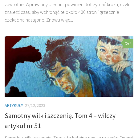
zawrotne. Wprawiony piechur powinien dotrzymać kroku, czyli
znaleźć czas, aby wchłonąć te około 400 stron i grzecznie
czekać na następne. Znowu więc...
2
ARTYKUŁY
27/12/2023
Samotny wilk i szczenię. Tom 4 – wilczy
artykuł nr 51
Samotny wilk i szczenię. Tom 4 to kolejna dawka przygód Ogami