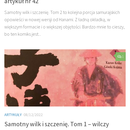
artykuł nr 42
Samotny wilk i szczenię. Tom 2 to kolejna porcja samurajskich
opowieści w nowej wersji od Hanami. Z ładną okładką, w
większym formacie i o większej objętości. Bardzo mnie to cieszy,
bo ten komiks jest...
1
ARTYKUŁY
08/12/2022
Samotny wilk i szczenię. Tom 1 – wilczy