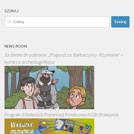
SZUKAJ
Szukaj:
NEWS ROOM
Za darmo do pobrania: „Prapuszcza. Barbarzyńcy i Rzymianie” –
komiks o archeologii Mazur
Program VI Kieleckich Prezentacji Komiksowych (28-29 sierpnia)