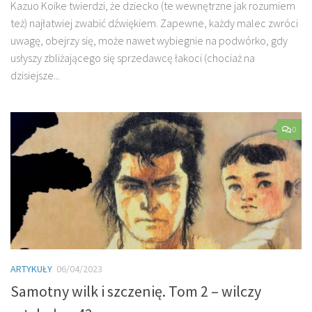
Kazuo Koike twierdzi, że dziecko (te wewnętrzne jak rozumiem
też) najłatwiej zwabić dźwiękiem. Zapewne, każdy malec zwróci
uwagę, obejrzy się, może nawet wybiegnie na podwórko, gdy
usłyszy zbliżającego się sprzedawcę łakoci (chociaż na
dzisiejsze...
0
ARTYKUŁY
06/04/2023
Samotny wilk i szczenię. Tom 2 – wilczy