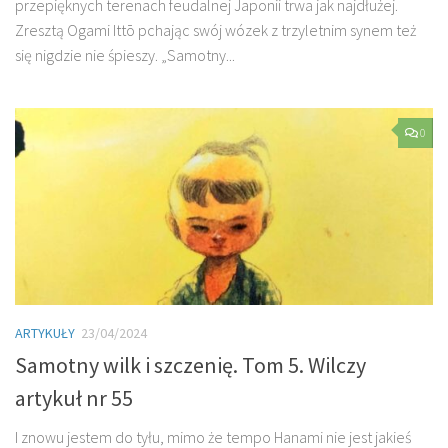
przepięknych terenach feudalnej Japonii trwa jak najdłużej.
Zresztą Ogami Ittō pchając swój wózek z trzyletnim synem też
się nigdzie nie śpieszy. „Samotny...
0
ARTYKUŁY
23/04/2024
Samotny wilk i szczenię. Tom 5. Wilczy
artykuł nr 55
I znowu jestem do tyłu, mimo że tempo Hanami nie jest jakieś