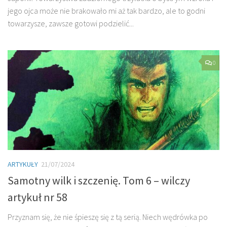
jego ojca może nie brakowało mi aż tak bardzo, ale to godni
towarzysze, zawsze gotowi podzielić...
0
ARTYKUŁY
21/07/2024
Samotny wilk i szczenię. Tom 6 – wilczy
artykuł nr 58
Przyznam się, że nie śpieszę się z tą serią. Niech wędrówka po