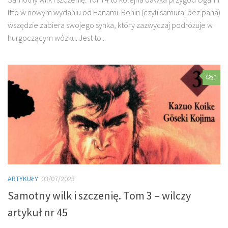
Ittō w nowym wydaniu od Hanami. Ronin (czyli samuraj bez pana)
wszędzie zabiera swojego synka, który zazwyczaj podróżuje w
hurgoczącym wózku. Jest to...
0
ARTYKUŁY
03/07/2023
Samotny wilk i szczenię. Tom 3 – wilczy
artykuł nr 45