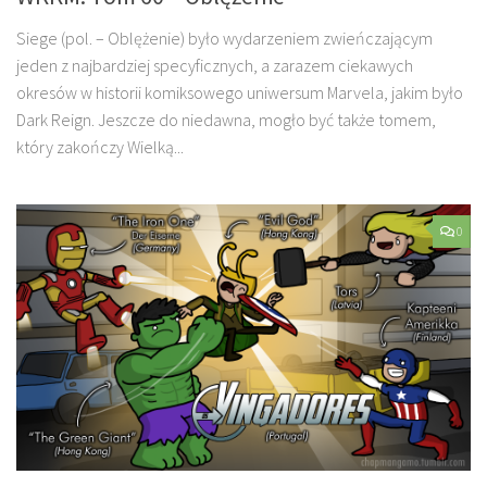
Siege (pol. – Oblężenie) było wydarzeniem zwieńczającym
jeden z najbardziej specyficznych, a zarazem ciekawych
okresów w historii komiksowego uniwersum Marvela, jakim było
Dark Reign. Jeszcze do niedawna, mogło być także tomem,
który zakończy Wielką...
0