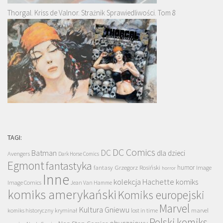
Thorgal. Kriss de Valnor. Strażnik Sprawiedliwości. Tom 8
TAGI:
DC Comics
DC
Batman
dla dzieci
Avengers
Dark Horse Comics
Egmont
fantastyka
Grzegorz Rosiński
humor
fantasy
Image
horror
Inne
kolekcja Hachette
komiks
Image Comics
Jean Van Hamme
komiks amerykański
Komiks europejski
Marvel
Kultura Gniewu
komiks historyczny
kryminał
lost in time
marvel
Polski komiks