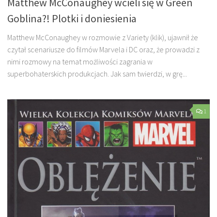
Matthew McConaughey wcieli się w Green
Goblina?! Plotki i doniesienia
Matthew McConaughey w rozmowie z Variety (klik), ujawnił że
czytał scenariusze do filmów Marvela i DC oraz, że prowadzi z
nimi rozmowy na temat możliwości zagrania w
superbohaterskich produkcjach. Jak sam twierdzi, w grę...
1