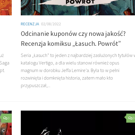
RECENZJA
02/08/2022
Odcinanie kuponów czy nowa jakość?
Recenzja komiksu „Łasuch. Powrót”
uż
Seria „Łasuch” to jeden z najbardziej zasłużonych tytułów 
 Saga
katalogu Vertigo, a dla wielu stanowi również opus
pt.
magnum w dorobku Jeffa Lemire’a. Była to w pełni
rozwinięta i domknięta historia, zatem mało kto
przypuszczał,...
0
0