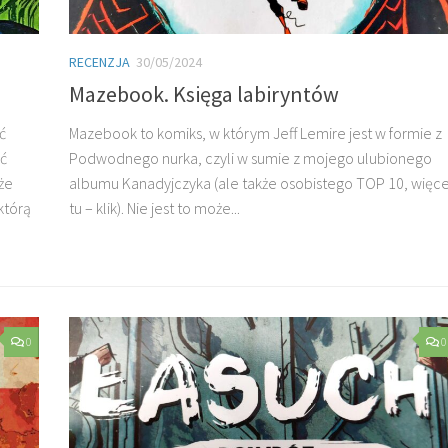
RECENZJA
30/05/2024
Mazebook. Księga labiryntów
ć
Mazebook to komiks, w którym Jeff Lemire jest w formie z
ść
Podwodnego nurka, czyli w sumie z mojego ulubionego
że
albumu Kanadyjczyka (ale także osobistego TOP 10, więce
którą
tu – klik). Nie jest to może...
0
0