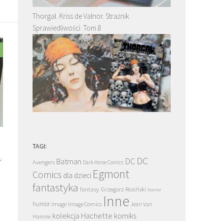
Thorgal. Kriss de Valnor. Strażnik
Sprawiedliwości. Tom 8
TAGI:
2
DC
DC
Batman
Avengers
Dark Horse Comics
Egmont
Comics
dla dzieci
fantastyka
Grzegorz Rosiński
fantasy
horror
Inne
humor
Image
Image Comics
Jean Van
kolekcja Hachette
komiks
Hamme