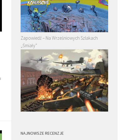
Zapowiedź – Na Wrześniowych Szlakach
„Śmiały”
a
NAJNOWSZE RECENZJE