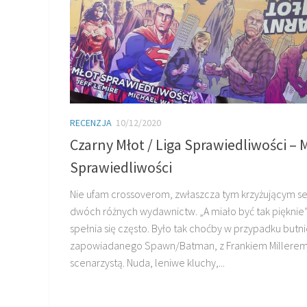
RECENZJA
10/12/2020
Czarny Młot / Liga Sprawiedliwości – 
Sprawiedliwości
Nie ufam crossoverom, zwłaszcza tym krzyżującym se
dwóch różnych wydawnictw. „A miało być tak pięknie
spełnia się często. Było tak choćby w przypadku butn
zapowiadanego Spawn/Batman, z Frankiem Millerem
scenarzystą. Nuda, leniwe kluchy,...