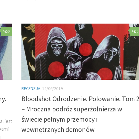
0
0
RECENZJA
12/06/2019
ny.
Bloodshot Odrodzenie. Polowanie. Tom 
– Mroczna podróż superżołnierza w
świecie pełnym przemocy i
, jest
wewnętrznych demonów
nkami
j