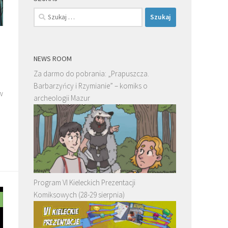
Szukaj:
NEWS ROOM
Za darmo do pobrania: „Prapuszcza.
Barbarzyńcy i Rzymianie” – komiks o
w
archeologii Mazur
Program VI Kieleckich Prezentacji
Komiksowych (28-29 sierpnia)