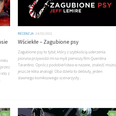
RECENZJA
24/03/2021
sie
Wściekłe – Zagubione psy
Zagubione psy to tytuł, który z szybkością uderzenia
pioruna przywodzi mi na myśl pierwszy film Quentina
omiks
Tarantino. Oprócz podobieństwa w nazwie, znaleźć możn
 przez
jeszcze kilka analogii. Oba dzieła to debiuty, jeden
 kto z
sławnego komiksowego scenarzysty...
,
0
0