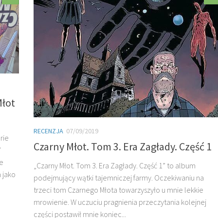
Młot
RECENZJA
07/09/2019
rie
Czarny Młot. Tom 3. Era Zagłady. Część 1
”
ie
„Czarny Młot. Tom 3. Era Zagłady. Część 1” to album
 jako
podejmujący wątki tajemniczej farmy. Oczekiwaniu na
trzeci tom Czarnego Młota towarzyszyło u mnie lekkie
mrowienie. W uczuciu pragnienia przeczytania kolejnej
części postawił mnie koniec...