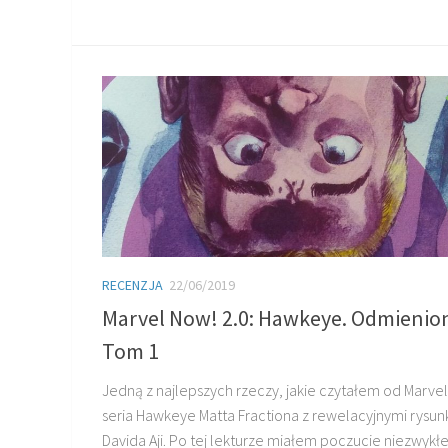
RECENZJA
22/06/2019
Marvel Now! 2.0: Hawkeye. Odmienio
Tom 1
Jedną z najlepszych rzeczy, jakie czytałem od Marvela
seria Hawkeye Matta Fractiona z rewelacyjnymi rysu
Davida Aji. Po tej lekturze miałem poczucie niezwykłe