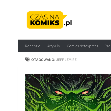
Skip to content
Recenzje komiksów M
Recenzje
Artykuły
Comics Netexpress
Pre
OTAGOWANO:
JEFF LEMIRE