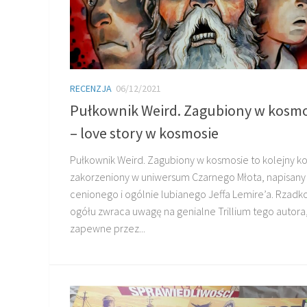
RECENZJA
06/12/2021
Pułkownik Weird. Zagubiony w kosmo
– love story w kosmosie
Pułkownik Weird. Zagubiony w kosmosie to kolejny k
zakorzeniony w uniwersum Czarnego Młota, napisany
cenionego i ogólnie lubianego Jeffa Lemire’a. Rzadko
ogółu zwraca uwagę na genialne Trillium tego autora
zapewne przez...