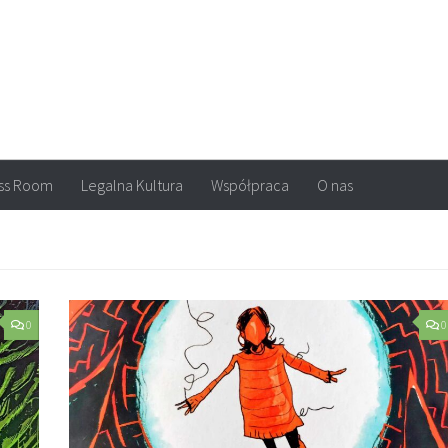
arvel, DC Comics, Image, newsy, konkursy. Wszystko o komiksach
ss Room
Legalna Kultura
Współpraca
O nas
0
0