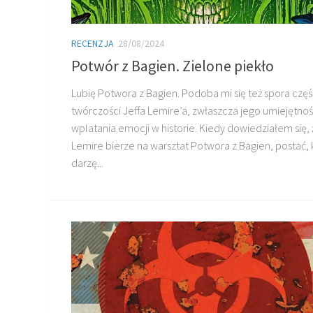
RECENZJA
28/08/2024
Potwór z Bagien. Zielone piekło
Lubię Potwora z Bagien. Podoba mi się też spora częś
twórczości Jeffa Lemire’a, zwłaszcza jego umiejętno
wplatania emocji w historie. Kiedy dowiedziałem się, 
Lemire bierze na warsztat Potwora z Bagien, postać, 
darzę...