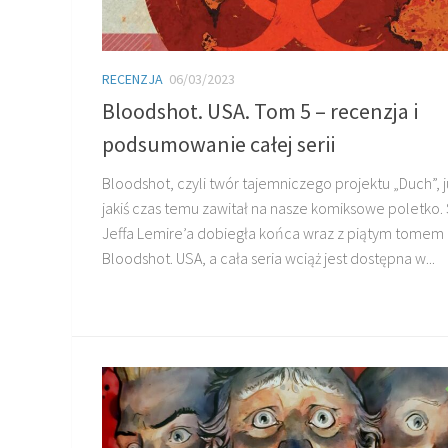
RECENZJA
06/03/2023
Bloodshot. USA. Tom 5 – recenzja i
podsumowanie całej serii
Bloodshot, czyli twór tajemniczego projektu „Duch”, j
jakiś czas temu zawitał na nasze komiksowe poletko.
Jeffa Lemire’a dobiegła końca wraz z piątym tomem 
Bloodshot. USA, a cała seria wciąż jest dostępna w...