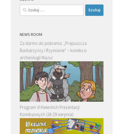
Szukaj:
NEWS ROOM
Za darmo do pobrania: „Prapuszcza.
Barbarzyńcy i Rzymianie” – komiks o
archeologii Mazur
Program VI Kieleckich Prezentacji
Komiksowych (28-29 sierpnia)