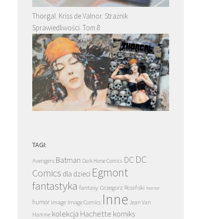
Thorgal. Kriss de Valnor. Strażnik
Sprawiedliwości. Tom 8
TAGI:
DC
DC
Batman
Avengers
Dark Horse Comics
Egmont
Comics
dla dzieci
fantastyka
Grzegorz Rosiński
fantasy
horror
Inne
humor
Image
Image Comics
Jean Van
kolekcja Hachette
komiks
Hamme