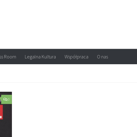
arvel, DC Comics, Image, newsy, konkursy. Wszystko o komiksach
ss Room
Legalna Kultura
Współpraca
O nas
0