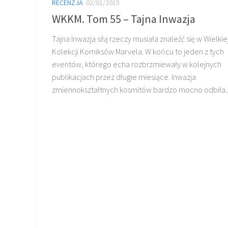
RECENZJA
02/01/2015
WKKM. Tom 55 – Tajna Inwazja
Tajna Inwazja siłą rzeczy musiała znaleźć się w Wielkie
Kolekcji Komiksów Marvela. W końcu to jeden z tych
eventów, którego echa rozbrzmiewały w kolejnych
publikacjach przez długie miesiące. Inwazja
zmiennokształtnych kosmitów bardzo mocno odbiła..