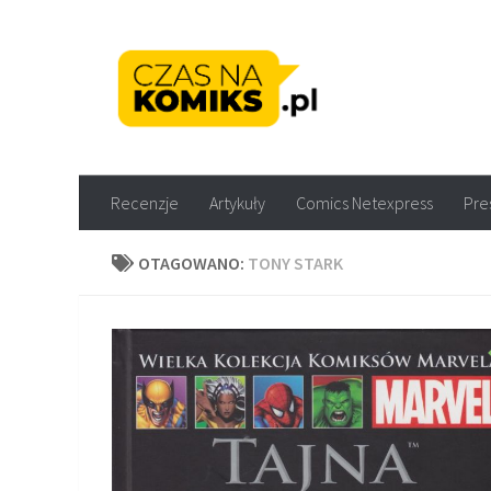
Skip to content
Recenzje komiksów M
Recenzje
Artykuły
Comics Netexpress
Pre
OTAGOWANO:
TONY STARK