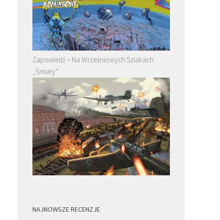
Zapowiedź – Na Wrześniowych Szlakach
„Śmiały”
NAJNOWSZE RECENZJE