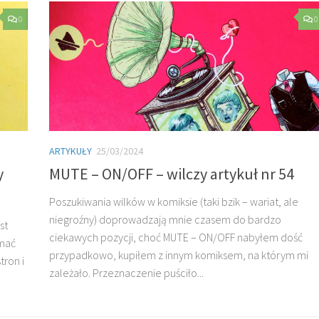
0
0
ARTYKUŁY
25/03/2024
y
MUTE – ON/OFF – wilczy artykuł nr 54
Poszukiwania wilków w komiksie (taki bzik – wariat, ale
niegroźny) doprowadzają mnie czasem do bardzo
st
ciekawych pozycji, choć MUTE – ON/OFF nabyłem dość
ymać
przypadkowo, kupiłem z innym komiksem, na którym mi
tron i
zależało. Przeznaczenie puściło...