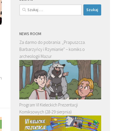
Szukaj:
NEWS ROOM
Za darmo do pobrania: „Prapuszcza.
Barbarzyńcy i Rzymianie” – komiks o
archeologii Mazur
m
Program VI Kieleckich Prezentacji
Komiksowych (28-29 sierpnia)