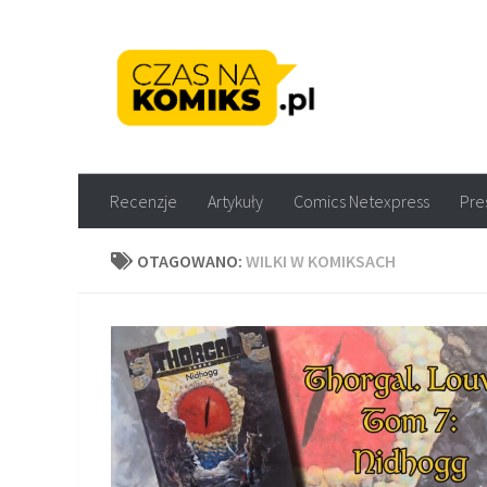
Skip to content
Recenzje komiksów M
Recenzje
Artykuły
Comics Netexpress
Pre
OTAGOWANO:
WILKI W KOMIKSACH