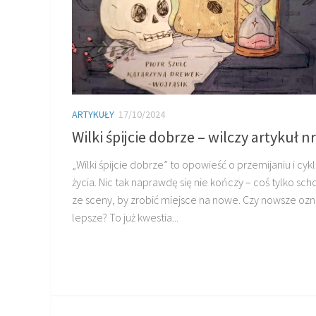
ARTYKUŁY
17/10/2024
Wilki śpijcie dobrze – wilczy artykuł n
„Wilki śpijcie dobrze” to opowieść o przemijaniu i cyk
życia. Nic tak naprawdę się nie kończy – coś tylko sch
ze sceny, by zrobić miejsce na nowe. Czy nowsze oz
lepsze? To już kwestia...