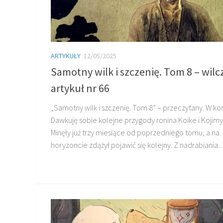
ARTYKUŁY
12/05/2025
Samotny wilk i szczenię. Tom 8 – wilc
artykuł nr 66
„Samotny wilk i szczenię. Tom 8” – przeczytany. W ko
Dawkuję sobie kolejne przygody ronina Koike i Kojimy
Minęły już trzy miesiące od poprzedniego tomu, a na
horyzoncie zdążył pojawić się kolejny. Z nadrabiania...