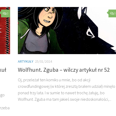
0
0
ARTYKUŁY
25/01/2024
kuł
Wolfhunt. Zguba – wilczy artykuł nr 52
Oj, przeleżał ten komiks u mnie, bo od akcji
crowdfundingowej (w której zresztą brałem udział) minęło
ponad trzy lata. I w sumie to nawet trochę żałuję, bo
ego
Wolfhunt. Zguba ma tam jakieś swoje niedoskonałości,...
trzeba