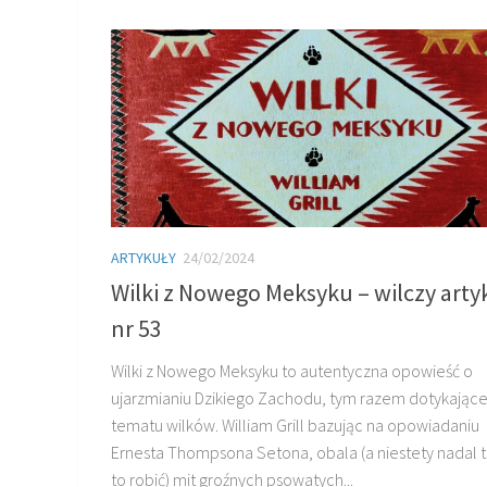
ARTYKUŁY
24/02/2024
Wilki z Nowego Meksyku – wilczy arty
nr 53
Wilki z Nowego Meksyku to autentyczna opowieść o
ujarzmianiu Dzikiego Zachodu, tym razem dotykając
tematu wilków. William Grill bazując na opowiadaniu
Ernesta Thompsona Setona, obala (a niestety nadal 
to robić) mit groźnych psowatych...