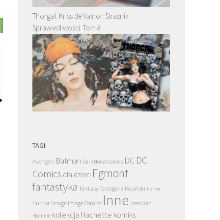
Thorgal. Kriss de Valnor. Strażnik
Sprawiedliwości. Tom 8
TAGI:
DC
DC
Batman
Avengers
Dark Horse Comics
Egmont
Comics
dla dzieci
fantastyka
Grzegorz Rosiński
fantasy
horror
Inne
humor
Image
Image Comics
Jean Van
kolekcja Hachette
komiks
Hamme