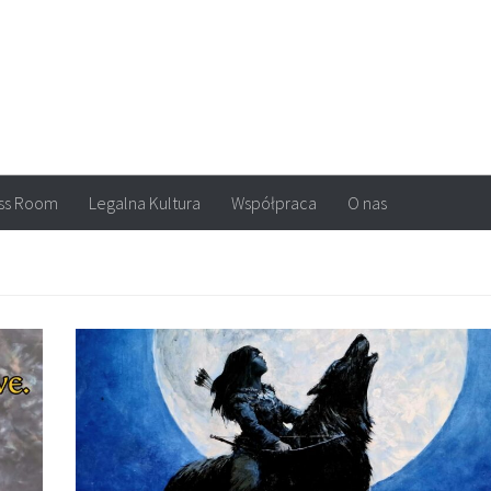
arvel, DC Comics, Image, newsy, konkursy. Wszystko o komiksach
ss Room
Legalna Kultura
Współpraca
O nas