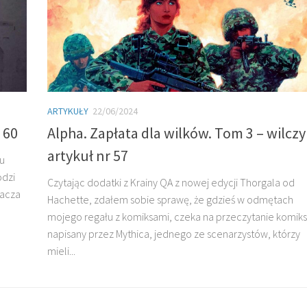
ARTYKUŁY
22/06/2024
r 60
Alpha. Zapłata dla wilków. Tom 3 – wilczy
artykuł nr 57
lu
odzi
Czytając dodatki z Krainy QA z nowej edycji Thorgala od
nacza
Hachette, zdałem sobie sprawę, że gdzieś w odmętach
mojego regału z komiksami, czeka na przeczytanie komiks
napisany przez Mythica, jednego ze scenarzystów, którzy
mieli...