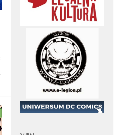
a
.
SZUKAJ