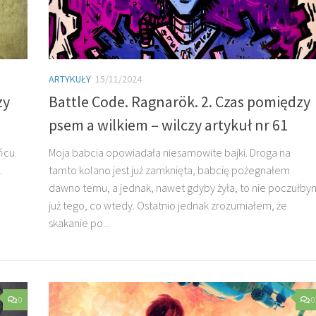
ARTYKUŁY
15/11/2024
zy
Battle Code. Ragnarök. 2. Czas pomiędzy
psem a wilkiem – wilczy artykuł nr 61
ńcu.
Moja babcia opowiadała niesamowite bajki. Droga na
.
tamto kolano jest już zamknięta, babcię pożegnałem
dawno temu, a jednak, nawet gdyby żyła, to nie poczułby
już tego, co wtedy. Ostatnio jednak zrozumiałem, że
skakanie po...
0
0