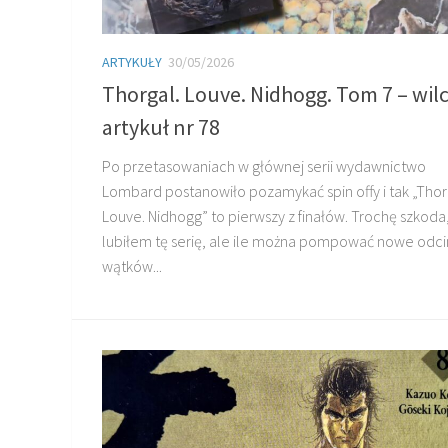
ARTYKUŁY
30/05/2026
Thorgal. Louve. Nidhogg. Tom 7 – wil
artykuł nr 78
Po przetasowaniach w głównej serii wydawnictwo
Lombard postanowiło pozamykać spin offy i tak „Thor
Louve. Nidhogg” to pierwszy z finałów. Trochę szkoda
lubiłem tę serię, ale ile można pompować nowe odcin
wątków...