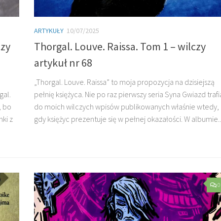
ARTYKUŁY
10/07/2025
czy
Thorgal. Louve. Raissa. Tom 1 – wilczy
artykuł nr 68
„Thorgal. Louve. Raissa” to moja propozycja na dzisiejszą
gal.
pełnię księżyca. Nie po raz pierwszy seria Syna Gwiazd trafi
, bo
do moich wilczych wpisów publikowanych właśnie wtedy,
ki z
gdy księżyc prezentuje się w pełnej okazałości. W albumie..
0