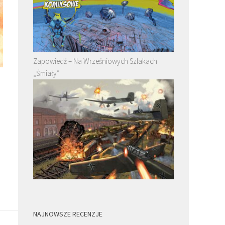
Zapowiedź – Na Wrześniowych Szlakach
„Śmiały”
NAJNOWSZE RECENZJE