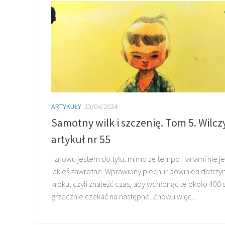
ARTYKUŁY
23/04/2024
Samotny wilk i szczenię. Tom 5. Wilcz
artykuł nr 55
I znowu jestem do tyłu, mimo że tempo Hanami nie je
jakieś zawrotne. Wprawiony piechur powinien dotrz
kroku, czyli znaleźć czas, aby wchłonąć te około 400 s
grzecznie czekać na następne. Znowu więc...