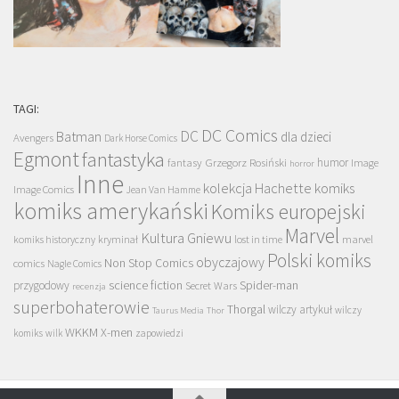
TAGI:
DC Comics
DC
Batman
dla dzieci
Avengers
Dark Horse Comics
Egmont
fantastyka
Grzegorz Rosiński
humor
fantasy
Image
horror
Inne
kolekcja Hachette
komiks
Image Comics
Jean Van Hamme
komiks amerykański
Komiks europejski
Marvel
Kultura Gniewu
komiks historyczny
kryminał
lost in time
marvel
Polski komiks
obyczajowy
Non Stop Comics
comics
Nagle Comics
science fiction
Spider-man
przygodowy
Secret Wars
recenzja
superbohaterowie
Thorgal
wilczy artykuł
wilczy
Taurus Media
Thor
WKKM
X-men
komiks
wilk
zapowiedzi