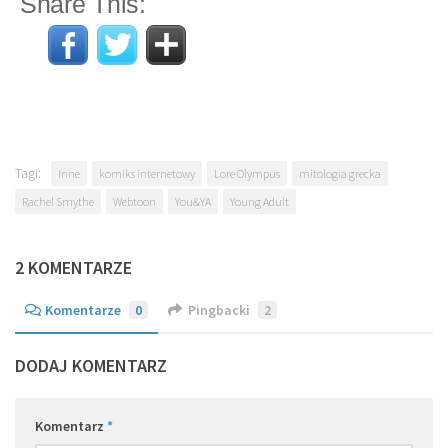
Share This:
Tagi:
Inne
komiks internetowy
Lore Olympus
mitologia grecka
Rachel Smythe
Webtoon
You&YA
Young Adult
2 KOMENTARZE
Komentarze
0
Pingbacki
2
DODAJ KOMENTARZ
Komentarz
*