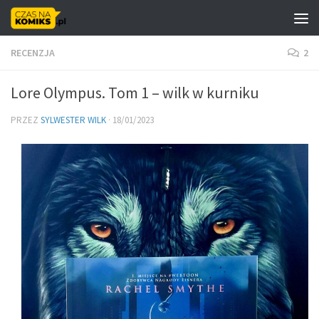
Skip to content
RECENZJA
2
Lore Olympus. Tom 1 – wilk w kurniku
PRZEZ
SYLWESTER WILK
·
18/01/2023