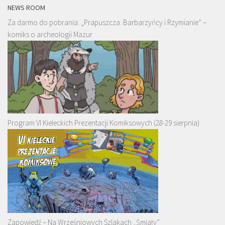
NEWS ROOM
Za darmo do pobrania: „Prapuszcza. Barbarzyńcy i Rzymianie” –
komiks o archeologii Mazur
Program VI Kieleckich Prezentacji Komiksowych (28-29 sierpnia)
Zapowiedź – Na Wrześniowych Szlakach „Śmiały”