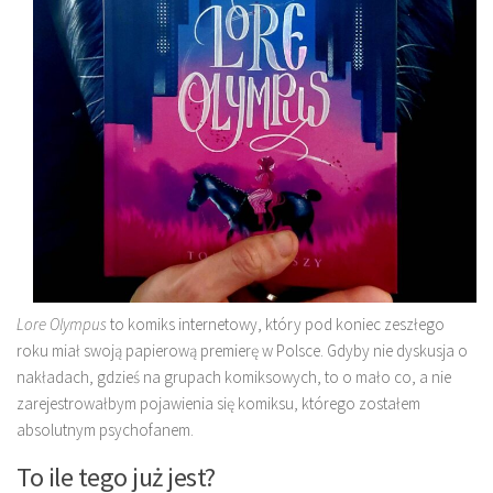
Lore Olympus
to komiks internetowy, który pod koniec zeszłego
roku miał swoją papierową premierę w Polsce. Gdyby nie dyskusja o
nakładach, gdzieś na grupach komiksowych, to o mało co, a nie
zarejestrowałbym pojawienia się komiksu, którego zostałem
absolutnym psychofanem.
To ile tego już jest?