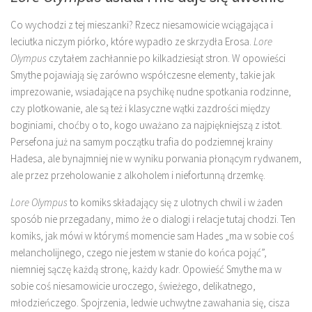
Co wychodzi z tej mieszanki? Rzecz niesamowicie wciągająca i
leciutka niczym piórko, które wypadło ze skrzydła Erosa.
Lore
Olympus
czytałem zachłannie po kilkadziesiąt stron. W opowieści
Smythe pojawiają się zarówno współczesne elementy, takie jak
imprezowanie, wsiadające na psychikę nudne spotkania rodzinne,
czy plotkowanie, ale są też i klasyczne wątki zazdrości między
boginiami, choćby o to, kogo uważano za najpiękniejszą z istot.
Persefona już na samym początku trafia do podziemnej krainy
Hadesa, ale bynajmniej nie w wyniku porwania płonącym rydwanem,
ale przez przeholowanie z alkoholem i niefortunną drzemkę.
Lore Olympus
to komiks składający się z ulotnych chwil i w żaden
sposób nie przegadany, mimo że o dialogi i relacje tutaj chodzi. Ten
komiks, jak mówi w którymś momencie sam Hades „ma w sobie coś
melancholijnego, czego nie jestem w stanie do końca pojąć”,
niemniej sączę każdą stronę, każdy kadr. Opowieść Smythe ma w
sobie coś niesamowicie uroczego, świeżego, delikatnego,
młodzieńczego. Spojrzenia, ledwie uchwytne zawahania się, cisza