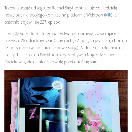
Trzeba zacząć od tego, że Rachel Smythe publikuje co niedzielę
nowe odcinki swojego komiksu na platformie Webtoon (
klik
), a
ostatnio pojawił się 227. epizod.
Lore Olympus. Tom 1
to grubas w twardej oprawie, zawierający
pierwsze 25 odcinków serii. Ochy i achy? A no tych jest kilka, choć do
tej pory (poza wspomnianą konwersacją), żadne z nich do mnie nie
trafiły. 1. miejsce na #webtoon, czy zdobywca Nagrody Eisnera.
Zaciekawia, ale ostatecznie wolę przekonać się sam.