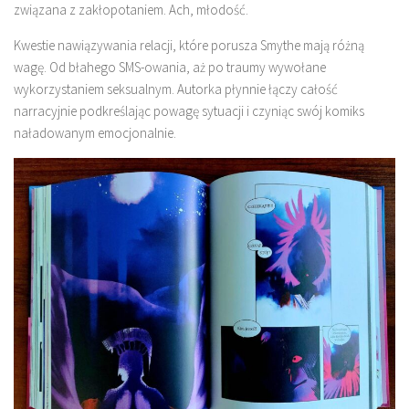
związana z zakłopotaniem. Ach, młodość.
Kwestie nawiązywania relacji, które porusza Smythe mają różną
wagę. Od błahego SMS-owania, aż po traumy wywołane
wykorzystaniem seksualnym. Autorka płynnie łączy całość
narracyjnie podkreślając powagę sytuacji i czyniąc swój komiks
naładowanym emocjonalnie.