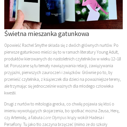
Świetna mieszanka gatunkowa
Opowieść Rachel Smythe składa się z dwóch głównych nurtów. Po
pierwsze gatunkowo mieści się to w ramach literatury Young Adult,
produktów kierowanych do nastoletnich czytelników w wieku 12–18
lat. Poruszane są tu tematy nawiązywania relacji, zawiązywania
przyjaźni, pierwszych zauroczeń i związków. Głównie po to, by
przenieść czytelnika, z książeczek dla dzieci na poważniejsze tereny,
ale trzymając się jednocześnie ważnych dla młodego człowieka
kwestii.
Drugi z nurtów to mitologia grecka, co chwilę pojawia się ktoś o
imieniu wywołujących skojarzenia, bo spotkać można Zeusa, Herę,
czy Artemidę, a fabuła
Lore Olympus
krąży wokół Hadesa i
Persefony. Tu jako tło zaczyna brzęczeć (mimo że do szkoły