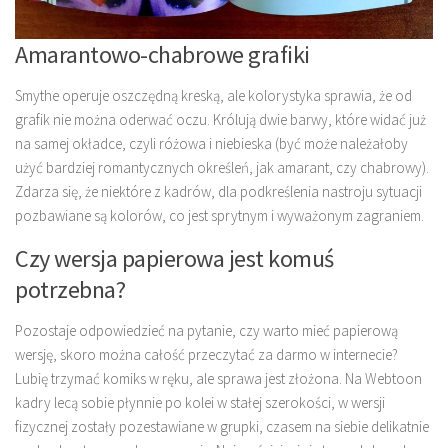
Amarantowo-chabrowe grafiki
Smythe operuje oszczędną kreską, ale kolorystyka sprawia, że od
grafik nie można oderwać oczu. Królują dwie barwy, które widać już
na samej okładce, czyli różowa i niebieska (być może należałoby
użyć bardziej romantycznych określeń, jak amarant, czy chabrowy).
Zdarza się, że niektóre z kadrów, dla podkreślenia nastroju sytuacji
pozbawiane są kolorów, co jest sprytnym i wyważonym zagraniem.
Czy wersja papierowa jest komuś
potrzebna?
Pozostaje odpowiedzieć na pytanie, czy warto mieć papierową
wersję, skoro można całość przeczytać za darmo w internecie?
Lubię trzymać komiks w ręku, ale sprawa jest złożona. Na Webtoon
kadry lecą sobie płynnie po kolei w stałej szerokości, w wersji
fizycznej zostały pozestawiane w grupki, czasem na siebie delikatnie