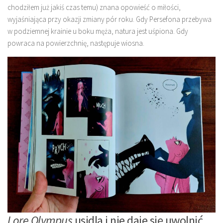
chodziłem już jakiś czas temu) znana opowieść o miłości,
wyjaśniająca przy okazji zmiany pór roku. Gdy Persefona przebywa
w podziemnej krainie u boku męża, natura jest uśpiona. Gdy
powraca na powierzchnię, następuje wiosna.
Lore Olympus
usidla i nie daje się uwolnić