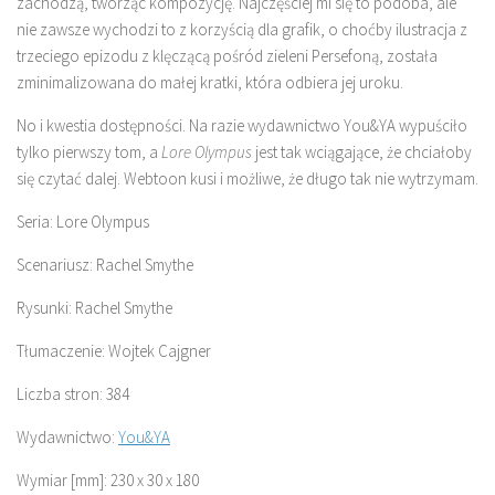
zachodzą, tworząc kompozycję. Najczęściej mi się to podoba, ale
nie zawsze wychodzi to z korzyścią dla grafik, o choćby ilustracja z
trzeciego epizodu z klęczącą pośród zieleni Persefoną, została
zminimalizowana do małej kratki, która odbiera jej uroku.
No i kwestia dostępności. Na razie wydawnictwo You&YA wypuściło
tylko pierwszy tom, a
Lore Olympus
jest tak wciągające, że chciałoby
się czytać dalej. Webtoon kusi i możliwe, że długo tak nie wytrzymam.
Seria: Lore Olympus
Scenariusz: Rachel Smythe
Rysunki: Rachel Smythe
Tłumaczenie: Wojtek Cajgner
Liczba stron: 384
Wydawnictwo:
You&YA
Wymiar [mm]: 230 x 30 x 180