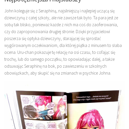
John koleguje się z Seraphiną, najsilniejszą i najlepiej uczącą się
dziewczyną z całej szkoły, ale nie zawsze tak było. Ta para jest ze
sobą tak blisko, ponieważ każde z nich ma coś do zaoferowania,
czy do zaproponowania drugiej stronie. Dzięki przyjacielowi
poszerza się optyka dziewczyny, starającej się sprostać
wygórowanym oczekiwaniom, dla której piątka z minusem to słaba
ocena. Uru-chan pokazuje tę relację na osi czasu, to cofając się
trochę, lub do samego początku, to opowiadając dalej, a także
odsuwając Seraphinę na bok, po zawieszeniu w szkolnych
obowiązkach, aby skupić się na zmianach w psychice Johna.