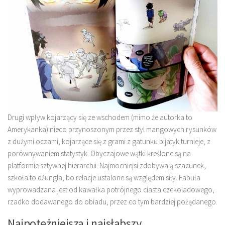
Drugi wpływ kojarzący się ze wschodem (mimo że autorka to
Amerykanka) nieco przynoszonym przez styl mangowych rysunków
z dużymi oczami, kojarzące się z grami z gatunku bijatyk turnieje, z
porównywaniem statystyk. Obyczajowe wątki kreślone są na
platformie sztywnej hierarchii. Najmocniejsi zdobywają szacunek,
szkoła to dżungla, bo relacje ustalone są względem siły. Fabuła
wyprowadzana jest od kawałka potrójnego ciasta czekoladowego,
rzadko dodawanego do obiadu, przez co tym bardziej pożądanego.
Najpotężniejsza i najsłabszy