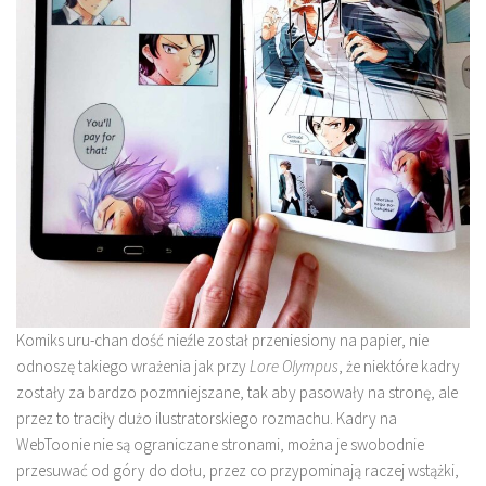
Komiks uru-chan dość nieźle został przeniesiony na papier, nie
odnoszę takiego wrażenia jak przy
Lore Olympus
, że niektóre kadry
zostały za bardzo pozmniejszane, tak aby pasowały na stronę, ale
przez to traciły dużo ilustratorskiego rozmachu. Kadry na
WebToonie nie są ograniczane stronami, można je swobodnie
przesuwać od góry do dołu, przez co przypominają raczej wstążki,