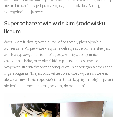
hierarchii określany jest jako zero, czyli miernota bez żadnej,
szczególnej umiejętności.
Superbohaterowie w dzikim środowisku –
liceum
Wyczuwam tu dwa główne nurty, które zostały pieczołowicie
wymieszane. Po pierwsze klasyczne definicje superbohaterskie, jest
wątek wyjątkowych umiejętności, pojawia się w tle tajemnicza i
zakazana książka, przy okazji której poruszana jest kwestia
potężnych strażników oraz spornej kwestii niepodlegania pod żaden
organ ścigania. No i jest oczywiście John, który wydaje się zerem,
ale jak wiemy z takich opowieści, najsłabsi stają się najpotężniejszymi
niesieni na fali mechanizmu „od zera, do bohatera”.