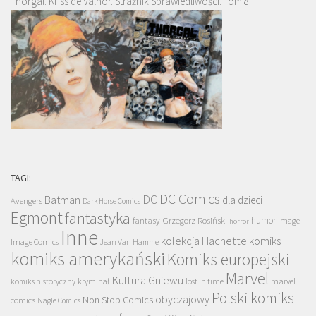
Thorgal. Kriss de Valnor. Strażnik Sprawiedliwości. Tom 8
TAGI:
DC Comics
DC
Batman
dla dzieci
Avengers
Dark Horse Comics
Egmont
fantastyka
Grzegorz Rosiński
humor
fantasy
Image
horror
Inne
kolekcja Hachette
komiks
Image Comics
Jean Van Hamme
komiks amerykański
Komiks europejski
Marvel
Kultura Gniewu
komiks historyczny
kryminał
lost in time
marvel
Polski komiks
obyczajowy
Non Stop Comics
comics
Nagle Comics