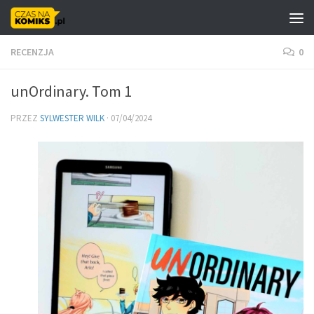
Skip to content
RECENZJA
0
unOrdinary. Tom 1
PRZEZ
SYLWESTER WILK
·
07/04/2024