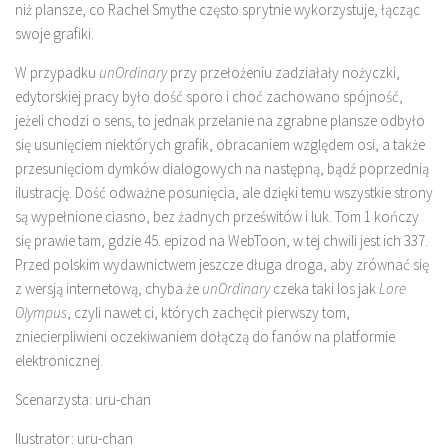
niż plansze, co Rachel Smythe często sprytnie wykorzystuje, łącząc
swoje grafiki.
W przypadku
unOrdinary
przy przełożeniu zadziałały nożyczki,
edytorskiej pracy było dość sporo i choć zachowano spójność,
jeżeli chodzi o sens, to jednak przelanie na zgrabne plansze odbyło
się usunięciem niektórych grafik, obracaniem względem osi, a także
przesunięciom dymków dialogowych na następną, bądź poprzednią
ilustrację. Dość odważne posunięcia, ale dzięki temu wszystkie strony
są wypełnione ciasno, bez żadnych prześwitów i luk. Tom 1 kończy
się prawie tam, gdzie 45. epizod na WebToon, w tej chwili jest ich 337.
Przed polskim wydawnictwem jeszcze długa droga, aby zrównać się
z wersją internetową, chyba że
unOrdinary
czeka taki los jak
Lore
Olympus
, czyli nawet ci, których zachęcił pierwszy tom,
zniecierpliwieni oczekiwaniem dołączą do fanów na platformie
elektronicznej.
Scenarzysta: uru-chan
Ilustrator: uru-chan