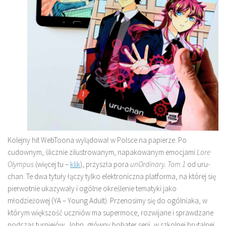
Kolejny hit WebToona wylądował w Polsce na papierze. Po
cudownym, ślicznie zilustrowanym, napakowanym emocjami
Lore
Olympus
(więcej tu –
klik
), przyszła pora
unOrdinary. Tom 1
od uru-
chan. Te dwa tytuły łączy tylko elektroniczna platforma, na której się
pierwotnie ukazywały i ogólne określenie tematyki jako
młodzieżowej (YA – Young Adult). Przenosimy się do ogólniaka, w
którym większość uczniów ma supermoce, rozwijane i sprawdzane
podczas turniejów. John, główny bohater serii, w szkolnej brutalnej