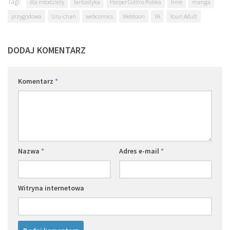
Tagi:
dla młodzieży
fantastyka
Harper Collins Polska
Inne
manga
przygodowa
Uru-chan
webcomics
Webtoon
YA
Youn Adult
DODAJ KOMENTARZ
Komentarz
*
Nazwa
*
Adres e-mail
*
Witryna internetowa