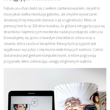
Fabułę uru-chan śledzi się z wielkim zainteresowaniem, nie jest to
może jakaś wielka rewolucja gatunku, ale zmyślne wywarzanie
składowych tej mieszanki stanowi o jej oryginalności. Mimo że
pierwszy tom to aż 336 stron komiksu, to główna intryga tycząca się
strażników i tajemniczych morderstw nadal pozostaje do odkrycia.
Dowiadujemy się sporo o twardym charakterze Johna oraz o
zmianie, która zaszła w Seraphinie. Relacja tych przyjaciół jest
wyjątkowa i wyczytać z niej można wiele lśniących wartości. Całość
dobarwiana jest gierkami komputerowymi, w które pogrywają
przyjaciele, lekko odwracając uwagę od głównych wątków.