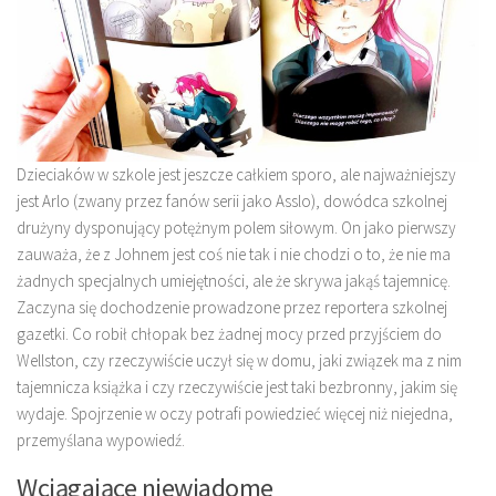
Dzieciaków w szkole jest jeszcze całkiem sporo, ale najważniejszy
jest Arlo (zwany przez fanów serii jako Asslo), dowódca szkolnej
drużyny dysponujący potężnym polem siłowym. On jako pierwszy
zauważa, że z Johnem jest coś nie tak i nie chodzi o to, że nie ma
żadnych specjalnych umiejętności, ale że skrywa jakąś tajemnicę.
Zaczyna się dochodzenie prowadzone przez reportera szkolnej
gazetki. Co robił chłopak bez żadnej mocy przed przyjściem do
Wellston, czy rzeczywiście uczył się w domu, jaki związek ma z nim
tajemnicza książka i czy rzeczywiście jest taki bezbronny, jakim się
wydaje. Spojrzenie w oczy potrafi powiedzieć więcej niż niejedna,
przemyślana wypowiedź.
Wciągające niewiadome