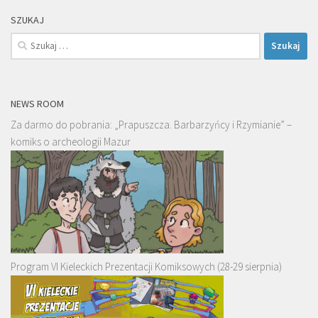
SZUKAJ
Szukaj:
NEWS ROOM
Za darmo do pobrania: „Prapuszcza. Barbarzyńcy i Rzymianie” –
komiks o archeologii Mazur
Program VI Kieleckich Prezentacji Komiksowych (28-29 sierpnia)