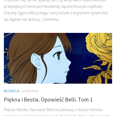
przepięknych terenach feudalnej Japonii trwa jak najdłużej.
Zresztą Ogami Ittō pchając swój wózek z trzyletnim synem też
się nigdzie nie śpieszy. „Samotny...
RECENZJA
20/06/2024
Piękna i Bestia. Opowieść Belli. Tom 1
Piękna i Bestia. Opowieść Belli to pierwszy z dwóch tomów
mangowej adaptacji znanej wszystkim baśni. Nie wiem, na co to,