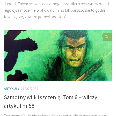
Japonii. Towarzystwa zadziornego trzylatka o bystrym wzroku i
jego ojca może nie brakowało mi aż tak bardzo, ale to godni
towarzysze, zawsze gotowi podzielić...
0
ARTYKUŁY
21/07/2024
Samotny wilk i szczenię. Tom 6 – wilczy
artykuł nr 58
Przyznam się, że nie śpieszę się z tą serią. Niech wędrówka po