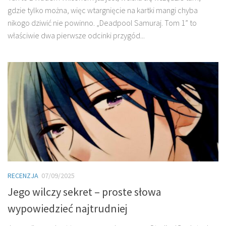
gdzie tylko można, więc wtargnięcie na kartki mangi chyba
nikogo dziwić nie powinno. „Deadpool Samuraj. Tom 1” to
właściwie dwa pierwsze odcinki przygód...
RECENZJA
07/09/2025
Jego wilczy sekret – proste słowa
wypowiedzieć najtrudniej