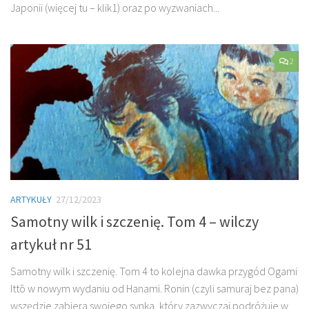
Japonii (więcej tu – klik1) oraz po wyzwaniach...
2
ARTYKUŁY
27/12/2023
Samotny wilk i szczenię. Tom 4 – wilczy
artykuł nr 51
Samotny wilk i szczenię. Tom 4 to kolejna dawka przygód Ogami
Ittō w nowym wydaniu od Hanami. Ronin (czyli samuraj bez pana)
wszędzie zabiera swojego synka, który zazwyczaj podróżuje w