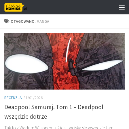
Skip to content
OTAGOWANO:
MANGA
RECENZJA
31/01/2026
Deadpool Samuraj. Tom 1 – Deadpool
wszędzie dotrze
Tak to z Wadem Wilsonem już jest, wciska się wszędzie tam,