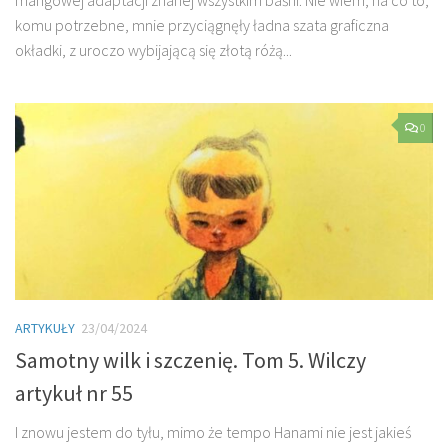
komu potrzebne, mnie przyciągnęły ładna szata graficzna
okładki, z uroczo wybijającą się złotą różą...
0
ARTYKUŁY
23/04/2024
Samotny wilk i szczenię. Tom 5. Wilczy
artykuł nr 55
I znowu jestem do tyłu, mimo że tempo Hanami nie jest jakieś