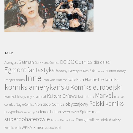
TAGI:
DC Comics
DC
Batman
dla dzieci
Avengers
Dark Horse Comics
Egmont
fantastyka
Grzegorz Rosiński
humor
fantasy
Image
horror
Inne
kolekcja Hachette
komiks
Image Comics
Jean Van Hamme
komiks amerykański
Komiks europejski
Marvel
Kultura Gniewu
komiks historyczny
kryminał
lost in time
marvel
Polski komiks
obyczajowy
Non Stop Comics
comics
Nagle Comics
science fiction
Spider-man
przygodowy
Secret Wars
recenzja
superbohaterowie
Thorgal
wilczy artykuł
wilczy
Taurus Media
Thor
WKKM
X-men
komiks
wilk
zapowiedzi