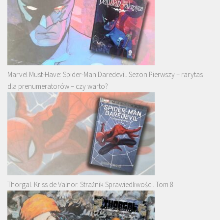
Marvel Must-Have: Spider-Man Daredevil. Sezon Pierwszy – rarytas
dla prenumeratorów – czy warto?
Thorgal. Kriss de Valnor. Strażnik Sprawiedliwości. Tom 8