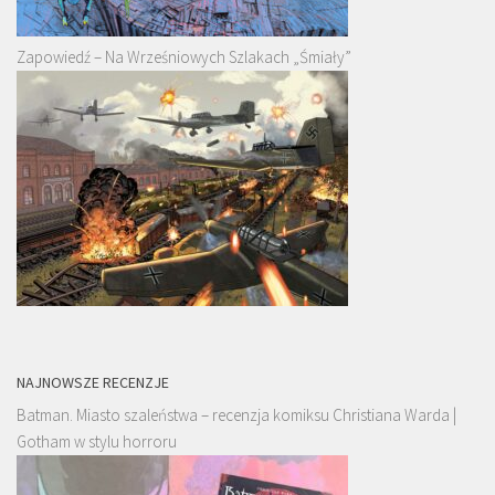
Zapowiedź – Na Wrześniowych Szlakach „Śmiały”
NAJNOWSZE RECENZJE
Batman. Miasto szaleństwa – recenzja komiksu Christiana Warda |
Gotham w stylu horroru