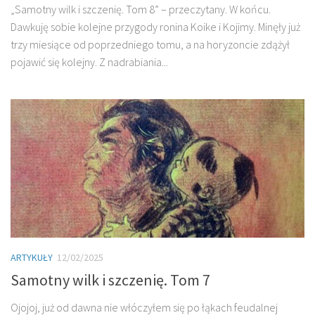
„Samotny wilk i szczenię. Tom 8” – przeczytany. W końcu.
Dawkuję sobie kolejne przygody ronina Koike i Kojimy. Minęły już
trzy miesiące od poprzedniego tomu, a na horyzoncie zdążył
pojawić się kolejny. Z nadrabiania...
ARTYKUŁY
12/02/2025
Samotny wilk i szczenię. Tom 7
Ojojoj, już od dawna nie włóczyłem się po łąkach feudalnej