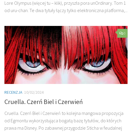
Lore Olympus (więcej tu – klik), przyszła pora unOrdinary. Tom 1
od uru-chan. Te dwa tytuły łączy tylko elektroniczna platforma,...
0
RECENZJA
10/02/2024
Cruella. Czerń Biel i Czerwień
Cruella. Czerń Biel i Czerwień to kolejna mangowa propozycja
od Egmontu wykorzystująca bogatą bazę tytułów, do których
prawa ma Disney. Po zabawnej przygodzie Sticha w feudalnej