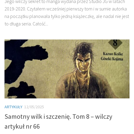
Jego wilczy sekret to manga wydana przez Studio JG w latach
2019-2020. Czytałem wcześniej pierwszy tom i w sumie autorka
na początku planowała tylko jedną książeczkę, ale nadal nie jest
to długa seria. Całość...
ARTYKUŁY
12/05/2025
Samotny wilk i szczenię. Tom 8 – wilczy
artykuł nr 66