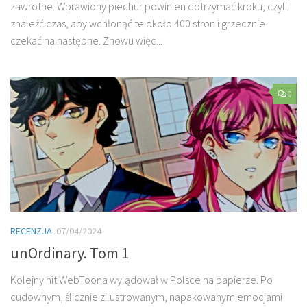
zawrotne. Wprawiony piechur powinien dotrzymać kroku, czyli
znaleźć czas, aby wchłonąć te około 400 stron i grzecznie
czekać na następne. Znowu więc...
0
RECENZJA
07/04/2024
unOrdinary. Tom 1
Kolejny hit WebToona wylądował w Polsce na papierze. Po
cudownym, ślicznie zilustrowanym, napakowanym emocjami