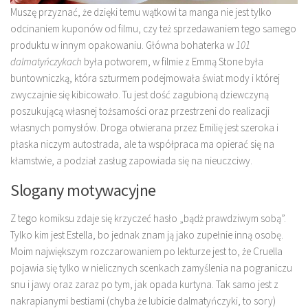
Muszę przyznać, że dzięki temu wątkowi ta manga nie jest tylko
odcinaniem kuponów od filmu, czy też sprzedawaniem tego samego
produktu w innym opakowaniu. Główna bohaterka w
101
dalmatyńczykach
była potworem, w filmie z Emmą Stone była
buntowniczką, która szturmem podejmowała świat mody i której
zwyczajnie się kibicowało. Tu jest dość zagubioną dziewczyną
poszukującą własnej tożsamości oraz przestrzeni do realizacji
własnych pomysłów. Droga otwierana przez Emilię jest szeroka i
płaska niczym autostrada, ale ta współpraca ma opierać się na
kłamstwie, a podział zasług zapowiada się na nieuczciwy.
Slogany motywacyjne
Z tego komiksu zdaje się krzyczeć hasło „bądż prawdziwym sobą”.
Tylko kim jest Estella, bo jednak znam ją jako zupełnie inną osobę.
Moim największym rozczarowaniem po lekturze jest to, że Cruella
pojawia się tylko w nielicznych scenkach zamyślenia na pograniczu
snu i jawy oraz zaraz po tym, jak opada kurtyna. Tak samo jest z
nakrapianymi bestiami (chyba że lubicie dalmatyńczyki, to sory)