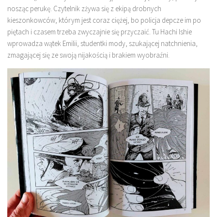
nosząc perukę. Czytelnik zżywa się z ekipą drobnych
kieszonkowców, którym jest coraz ciężej, bo policja depcze im po
piętach i czasem trzeba zwyczajnie się przyczaić. Tu Hachi Ishie
wprowadza wątek Emilii, studentki mody, szukającej natchnienia,
zmagającej się ze swoją nijakością i brakiem wyobraźni.