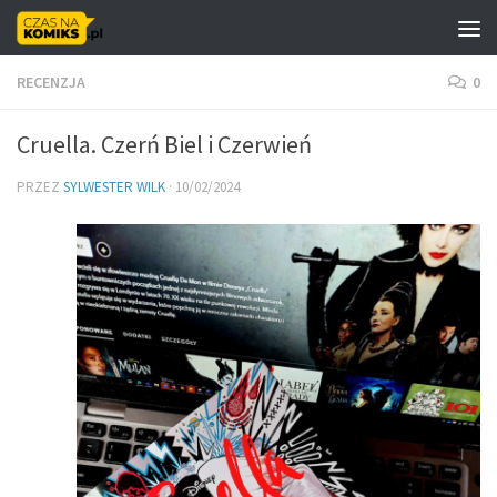
Skip to content
RECENZJA
0
Cruella. Czerń Biel i Czerwień
PRZEZ
SYLWESTER WILK
·
10/02/2024