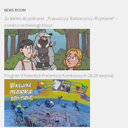
NEWS ROOM
Za darmo do pobrania: „Prapuszcza. Barbarzyńcy i Rzymianie” –
komiks o archeologii Mazur
Program VI Kieleckich Prezentacji Komiksowych (28-29 sierpnia)