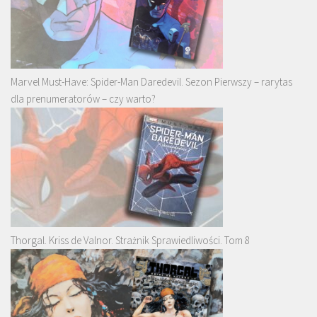
Marvel Must-Have: Spider-Man Daredevil. Sezon Pierwszy – rarytas
dla prenumeratorów – czy warto?
Thorgal. Kriss de Valnor. Strażnik Sprawiedliwości. Tom 8