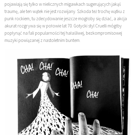
pojawiają się tylko w nielicznych migawkach sugerujących jakąś
traumę, ale ten wątek nie jest rozwijany. Szkoda też trochę wątku z
punk rockiem, tu zdecydowanie jeszcze mogłoby się dziać, a akcja
akurat rozgrywa się w połowie lat 70. Gotycki styl Cruelli mógłby
popłynąć na fali popularności tej hałaśliwej, bezkompromisowej
muzyki powiązanej z nastoletnim buntem.