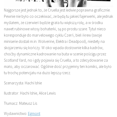
Najgorsze jest jednak to, że Cruella jest ledwie poprawna graficznie.
Pewnie nie było co oczekiwać, że będą tu jakieś fajerwerki, ale jednak
myślałem, że czerwień będzie grała tu większą rolę, a w środku
nawet rubinowe włosy bohaterki, są po prostu szare. Tytuł nieco
koresponduje do marvelowego cyklu Czerń, biel i krew (swoje
miniserie dostali m.in. Wolverine, Elektra i Deadpool), niestety na
skojarzeniu się kończy. W oko wpada dosłownie kilka kadrów,
choćby dynamiczne kadrowanie na buta w scenie pościgu przez
Scotland Yard, no i gdy pojawia się Cruella, a to zdecydowanie za
mało, aby oczarować. Ogólnie dość przyjemny ten komiks, ale było
tu trochę potencjału na dużo lepszą rzecz.
Scenarzysta: Hachi Ishie
Ilustrator: Hachi Ishie, Alice Lewis
Tłumacz: Mateusz Lis
Wydawnictwo:
Egmont