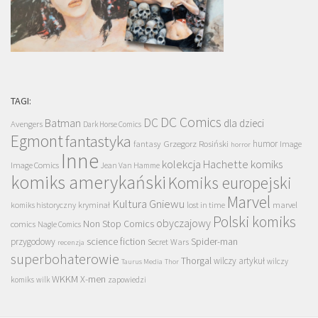
TAGI:
DC Comics
DC
Batman
dla dzieci
Avengers
Dark Horse Comics
Egmont
fantastyka
Grzegorz Rosiński
humor
fantasy
Image
horror
Inne
kolekcja Hachette
komiks
Image Comics
Jean Van Hamme
komiks amerykański
Komiks europejski
Marvel
Kultura Gniewu
komiks historyczny
kryminał
lost in time
marvel
Polski komiks
obyczajowy
Non Stop Comics
comics
Nagle Comics
science fiction
Spider-man
przygodowy
Secret Wars
recenzja
superbohaterowie
Thorgal
wilczy artykuł
wilczy
Taurus Media
Thor
WKKM
X-men
komiks
wilk
zapowiedzi