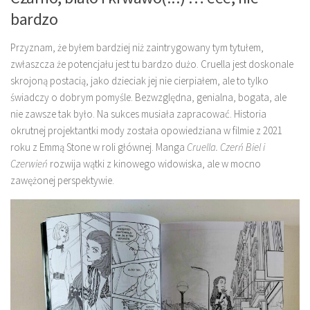
bardzo
Przyznam, że byłem bardziej niż zaintrygowany tym tytułem,
zwłaszcza że potencjału jest tu bardzo dużo. Cruella jest doskonale
skrojoną postacią, jako dzieciak jej nie cierpiałem, ale to tylko
świadczy o dobrym pomyśle. Bezwzględna, genialna, bogata, ale
nie zawsze tak było. Na sukces musiała zapracować. Historia
okrutnej projektantki mody została opowiedziana w filmie z 2021
roku z Emmą Stone w roli głównej. Manga
Cruella. Czerń Biel i
Czerwień
rozwija wątki z kinowego widowiska, ale w mocno
zawężonej perspektywie.