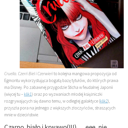
Cruella. Czerń Biel i Czerwień
to kolejna mangowa propozycja od
Egmontu wykorzystująca bogatą bazę tytułów, do których prawa
ma Disney. Po zabawnej przygodzie Sticha w feudalnej Japonii
(więcej tu –
klik1
) oraz po wyzwaniach młodej księżniczki
rozgrywających się dawno temu, w odległej galaktyce (
klik2
),
przyszła pora na jednego z większych złoczyńców, straszących
mnie w dzieciństwie.
Czarno, biało i krwawo(!!!) … eee, nie