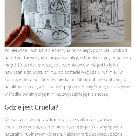
Po pierwsze Hachi Ishie nie zaczyna od samego początku, czyli od
narodzin dziewczyny, umiejscawia akcję w Londynie, gdy bohaterka
ma już 19 lat i działa w szajce kieszonkowców. Nie jest to tylko
nawiązanie do wątku z filmu, bo postacie wyglądają i w filmie, i w
komiksie tak samo, łącznie z pieskami. Jak się dobrze wpatrzyć, to
na okładce rzeczywiście widać spojrzenie Emmy Stone, na szczęście
w środku pominięto jej mimikę, zwyczajnie jej nie znoszę.
Gdzie jest Cruella?
Dziewczyna tak naprawdę ma na imię Estella i zakrywa swoją
charakterystyczną, czarno-białą fryzurę (w jakiś dziwny sposób
naturalną) rubinowym kolorem. Najpierw farbując włosy, później