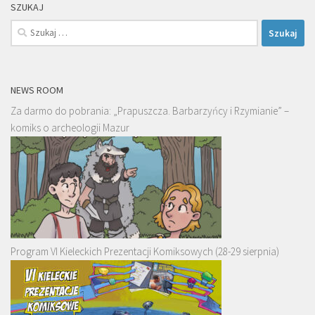
SZUKAJ
Szukaj:
NEWS ROOM
Za darmo do pobrania: „Prapuszcza. Barbarzyńcy i Rzymianie” –
komiks o archeologii Mazur
Program VI Kieleckich Prezentacji Komiksowych (28-29 sierpnia)