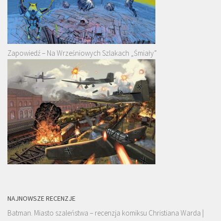
Zapowiedź – Na Wrześniowych Szlakach „Śmiały”
NAJNOWSZE RECENZJE
Batman. Miasto szaleństwa – recenzja komiksu Christiana Warda |