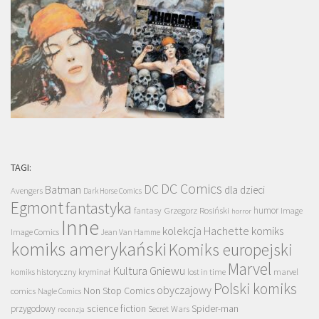
TAGI:
DC Comics
DC
Batman
dla dzieci
Avengers
Dark Horse Comics
Egmont
fantastyka
Grzegorz Rosiński
humor
fantasy
Image
horror
Inne
kolekcja Hachette
komiks
Image Comics
Jean Van Hamme
komiks amerykański
Komiks europejski
Marvel
Kultura Gniewu
komiks historyczny
kryminał
lost in time
marvel
Polski komiks
obyczajowy
Non Stop Comics
comics
Nagle Comics
science fiction
Spider-man
przygodowy
Secret Wars
recenzja