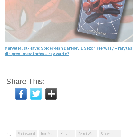
Marvel Must-Have: Spider-Man Daredevil. Sezon Pierwszy – rarytas
dla prenumeratorów – czy warto?
Share This:
Tagi:
Battleworld
Iron Man
Kingpin
Secret Wars
Spider-man