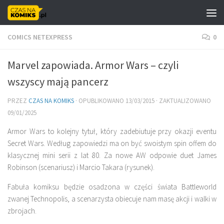
Skip to content
COMICS NETEXPRESS
0
Marvel zapowiada. Armor Wars – czyli
wszyscy mają pancerz
PRZEZ
CZAS NA KOMIKS
· OPUBLIKOWANO
13/03/2015
· ZAKTUALIZOWANO
09/01/2025
Armor Wars to kolejny tytuł, który zadebiutuje przy okazji eventu
Secret Wars. Według zapowiedzi ma on być swoistym spin offem do
klasycznej mini serii z lat 80. Za nowe AW odpowie duet James
Robinson (scenariusz) i Marcio Takara (rysunek).
Fabuła komiksu będzie osadzona w części świata Battleworld
zwanej Technopolis, a scenarzysta obiecuje nam masę akcji i walki w
zbrojach.