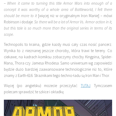
–
When it came to turning this title Armor Wars into enough of a
concept it was worthy of a whole area of Battleworld, I felt there
should be more to it
[więcej niż w oryginalnym Iron Manie] – mówi
Robinson i dodaje:
So there will be a lot of Armor Vs. Armor action in it,
but this tale is so much more than the original series in terms of its
scope.
Technopolis to kraina, gdzie każdy musi cały czas nosić pancerz.
Wynika to z nieznanej jeszcze choroby, która trawi te tereny. Co
ciekawe, na kadrach komiksu zobaczymy choćby Kingpina, Spider-
Mana, Thora czy Jamesa Rhodesa. Samo uniwersum wg zapowiedzi
będzie dużo bardziej zaawansowane technologicznie niż to, które
znamy z Earth-616. Strażnikami tego techno-ładu są Iron Man i Thor.
Więcej (po angielsku) możecie przeczytać:
TUTAJ
. Tymczasem
polecam sprawdzić te szkice i okładkę