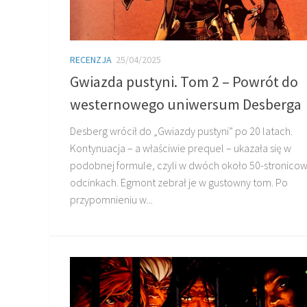
RECENZJA
25/04/2025
Gwiazda pustyni. Tom 2 – Powrót do
westernowego uniwersum Desberga
Desberg wrócił do „Gwiazdy pustyni” po 20 latach.
Kontynuacja – a właściwie prequel – ukazała się w
podobnej formule, czyli w dwóch około 50-stronico
odcinkach. Egmont zebrał je w gustowny tom. Po
przypomnieniu w...