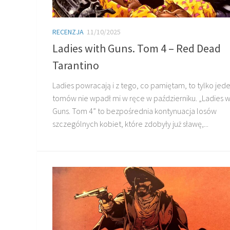
RECENZJA
11/10/2025
Ladies with Guns. Tom 4 – Red Dead
Tarantino
Ladies powracają i z tego, co pamiętam, to tylko jede
tomów nie wpadł mi w ręce w październiku. „Ladies w
Guns. Tom 4” to bezpośrednia kontynuacja losów
szczególnych kobiet, które zdobyły już sławę,...