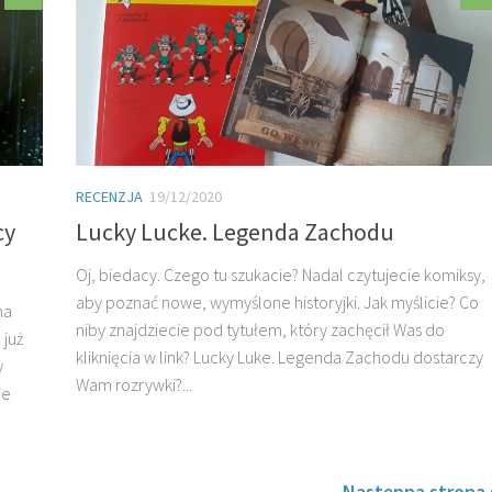
RECENZJA
19/12/2020
cy
Lucky Lucke. Legenda Zachodu
Oj, biedacy. Czego tu szukacie? Nadal czytujecie komiksy,
aby poznać nowe, wymyślone historyjki. Jak myślicie? Co
na
niby znajdziecie pod tytułem, który zachęcił Was do
 już
kliknięcia w link? Lucky Luke. Legenda Zachodu dostarczy
y
Wam rozrywki?...
ie
Następna strona 