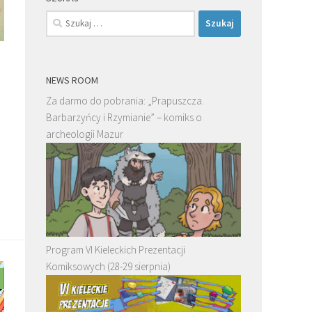
Szukaj:
NEWS ROOM
Za darmo do pobrania: „Prapuszcza.
Barbarzyńcy i Rzymianie” – komiks o
archeologii Mazur
Program VI Kieleckich Prezentacji
Komiksowych (28-29 sierpnia)