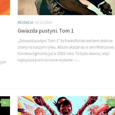
RECENZJA
02/11/2024
Gwiazda pustyni. Tom 1
„Gwiazda pustyni. Tom 1” to frankofoński western dobrze
znany na naszym rynku. Album ukazał się w serii Mistrzowie
Komiksu Egmontu już w 2002 roku. To było dawno, więc
najwyższa pora na nowe wydanie —...
wych
1
0