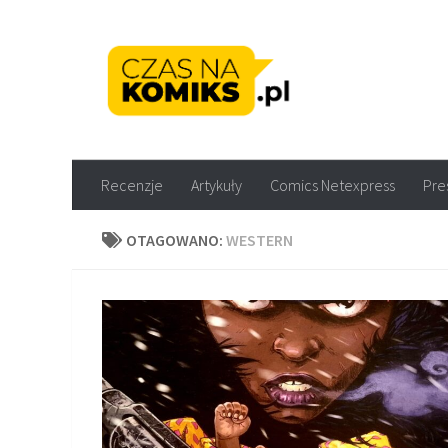
Skip to content
Recenzje komiksów M
Recenzje
Artykuły
Comics Netexpress
Pre
OTAGOWANO:
WESTERN