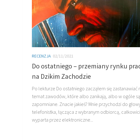
RECENZJA
02/11/2021
Do ostatniego – przemiany rynku pra
na Dzikim Zachodzie
Po lekturze Do ostatniego zacząłem się zastanawiać 
temat zawodów, które albo zanikają, albo w ogóle są
zapomniane. Znacie jakieś? Mnie przychodzi do głow
telefonistka, łącząca z wybranym odbiorcą, całkowic
wyparta przez elektroniczne...