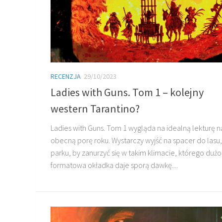
RECENZJA
29/10/2023
Ladies with Guns. Tom 1 – kolejny
western Tarantino?
Ladies with Guns. Tom 1 wygląda na idealną lekturę n
obecną porę roku. Wystarczy wyjść na spacer do lasu,
parku, by zanurzyć się w takim klimacie, którego dużo
formatowa okładka daje sporą dawkę....