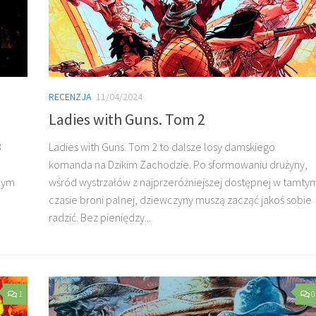
RECENZJA
11/04/2024
Ladies with Guns. Tom 2
3
Ladies with Guns. Tom 2 to dalsze losy damskiego
komanda na Dzikim Zachodzie. Po sformowaniu drużyny,
wnym
wśród wystrzałów z najprzeróżniejszej dostępnej w tamty
czasie broni palnej, dziewczyny muszą zacząć jakoś sobie
radzić. Bez pieniędzy...
1
0