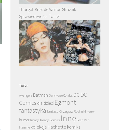
Thorgal. Kriss de Valnor. Strażnik
Sprawiedliwości. Tom 8
TAGI:
DC
DC
Batman
Avengers
Dark Horse Comics
Egmont
Comics
dla dzieci
fantastyka
Grzegorz Rosiński
fantasy
horror
Inne
humor
Image
Image Comics
Jean Van
kolekcja Hachette
komiks
Hamme
»