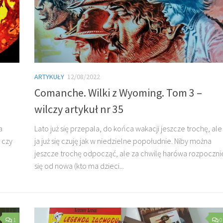
ARTYKUŁY
12/08/2022
Comanche. Wilki z Wyoming. Tom 3 –
wilczy artykuł nr 35
a
Lato już się przepala, do końca wakacji jeszcze trochę, ale
 czy
ja już się czuję jak w niedzielne popołudnie. Niby można
jeszcze trochę odpocząć, ale za chwilę harówa rozpoczni
się od nowa (kto ma dzieci...
1
0