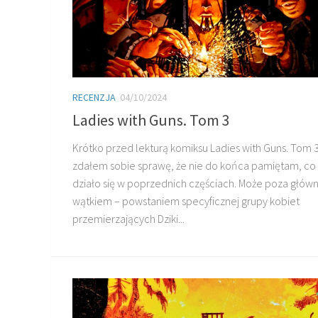
RECENZJA
04/10/2024
Ladies with Guns. Tom 3
Krótko przed lekturą komiksu Ladies with Guns. Tom 
zdałem sobie sprawę, że nie do końca pamiętam, co
działo się w poprzednich częściach. Może poza głó
wątkiem – powstaniem specyficznej grupy kobiet
przemierzających Dziki...