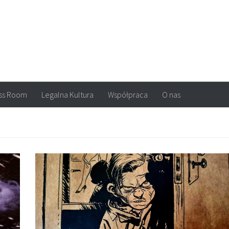
arvel, DC Comics, Image, newsy, konkursy. Wszystko o komiksach
ss Room
Legalna Kultura
Współpraca
O nas