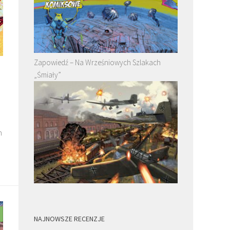
Zapowiedź – Na Wrześniowych Szlakach
„Śmiały”
m
NAJNOWSZE RECENZJE