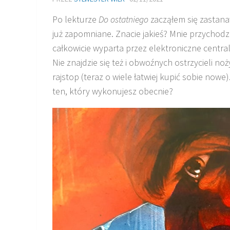
Po lekturze
Do ostatniego
zacząłem się zastana
już zapomniane. Znacie jakieś? Mnie przychodz
całkowicie wyparta przez elektroniczne central
Nie znajdzie się też i obwoźnych ostrzycieli noż
rajstop (teraz o wiele łatwiej kupić sobie nowe
ten, który wykonujesz obecnie?