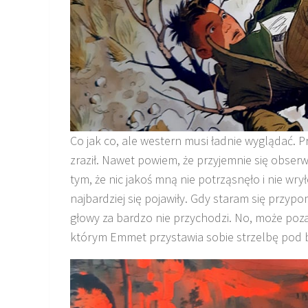
Co jak co, ale western musi ładnie wyglądać. P
zraził. Nawet powiem, że przyjemnie się obser
tym, że nic jakoś mną nie potrząsnęło i nie wr
najbardziej się pojawiły. Gdy staram się przypo
głowy za bardzo nie przychodzi. No, może poza
którym Emmet przystawia sobie strzelbę pod 