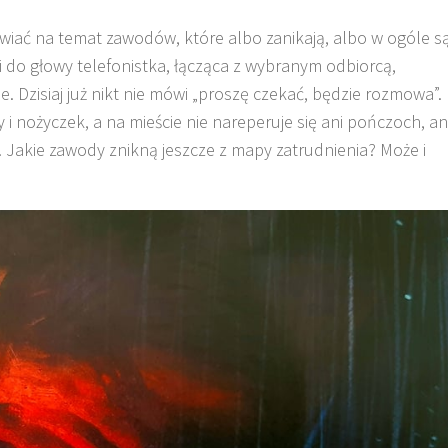
wiać na temat zawodów, które albo zanikają, albo w ogóle s
i do głowy telefonistka, łącząca z wybranym odbiorcą,
e. Dzisiaj już nikt nie mówi „proszę czekać, będzie rozmowa”.
y i nożyczek, a na mieście nie nareperuje się ani pończoch, an
). Jakie zawody znikną jeszcze z mapy zatrudnienia? Może i