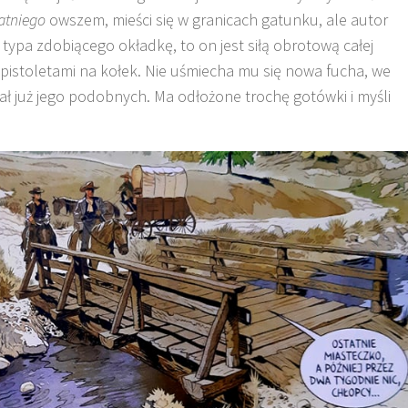
atniego
owszem, mieści się w granicach gatunku, ale autor
 typa zdobiącego okładkę, to on jest siłą obrotową całej
z pistoletami na kołek. Nie uśmiecha mu się nowa fucha, we
kał już jego podobnych. Ma odłożone trochę gotówki i myśli