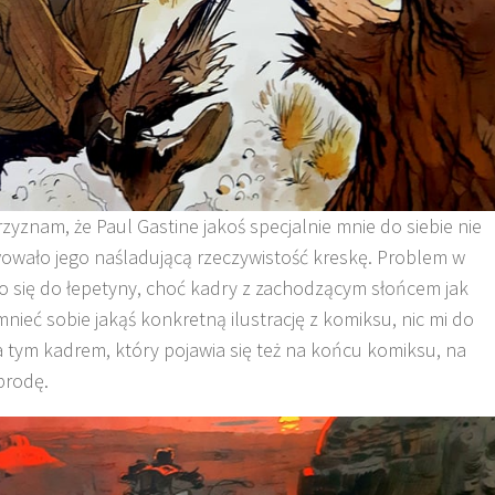
rzyznam, że Paul Gastine jakoś specjalnie mnie do siebie nie
wowało jego naśladującą rzeczywistość kreskę. Problem w
yło się do łepetyny, choć kadry z zachodzącym słońcem jak
mnieć sobie jakąś konkretną ilustrację z komiksu, nic mi do
 tym kadrem, który pojawia się też na końcu komiksu, na
brodę.