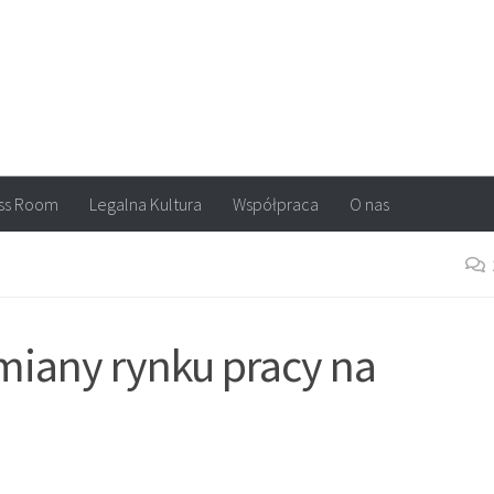
arvel, DC Comics, Image, newsy, konkursy. Wszystko o komiksach
ss Room
Legalna Kultura
Współpraca
O nas
miany rynku pracy na