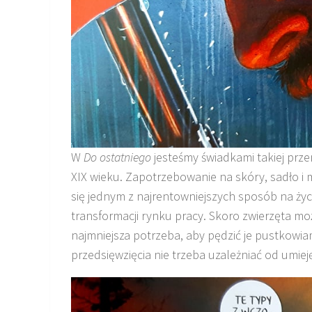
W
Do ostatniego
jesteśmy świadkami takiej pr
XIX wieku. Zapotrzebowanie na skóry, sadło i m
się jednym z najrentowniejszych sposób na życ
transformacji rynku pracy. Skoro zwierzęta m
najmniejsza potrzeba, aby pędzić je pustkowia
przedsięwzięcia nie trzeba uzależniać od umiej