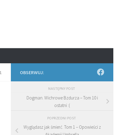
1
OBSERWUJ:
NASTĘPNY POST
Dogman. Wichrowe Bzdurza – Tom 10 i
ostatni :(
POPRZEDNI POST
Wyglądasz jak śmierć. Tom 1 – Opowieści z
Akademii Umbrella