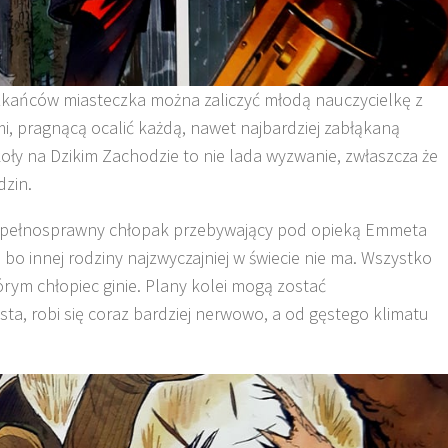
zkańców miasteczka można zaliczyć młodą nauczycielkę z
i, pragnącą ocalić każdą, nawet najbardziej zabłąkaną
oły na Dzikim Zachodzie to nie lada wyzwanie, zwłaszcza że
dzin.
niepełnosprawny chłopak przebywający pod opieką Emmeta
, bo innej rodziny najzwyczajniej w świecie nie ma. Wszystko
rym chłopiec ginie. Plany kolei mogą zostać
a, robi się coraz bardziej nerwowo, a od gęstego klimatu