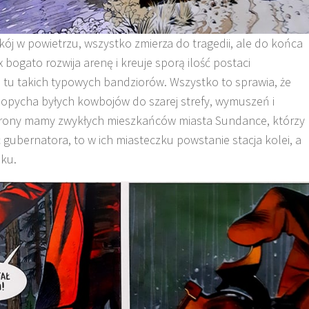
ój w powietrzu, wszystko zmierza do tragedii, ale do końca
 bogato rozwija arenę i kreuje sporą ilość postaci
tu takich typowych bandziorów. Wszystko to sprawia, że
 popycha byłych kowbojów do szarej strefy, wymuszeń i
 strony mamy zwykłych mieszkańców miasta Sundance, którzy
 gubernatora, to w ich miasteczku powstanie stacja kolei, a
bku.