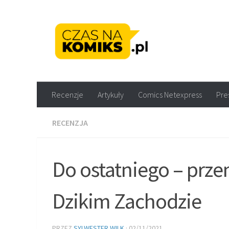
Skip to content
Recenzje komiksów M
Recenzje
Artykuły
Comics Netexpress
Pre
RECENZJA
Do ostatniego – prze
Dzikim Zachodzie
PRZEZ
SYLWESTER WILK
·
02/11/2021