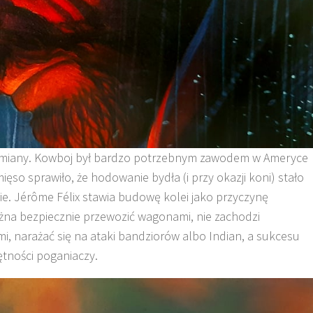
zemiany. Kowboj był bardzo potrzebnym zawodem w Ameryce
ięso sprawiło, że hodowanie bydła (i przy okazji koni) stało
ie. Jérôme Félix stawia budowę kolei jako przyczynę
ożna bezpiecznie przewozić wagonami, nie zachodzi
mi, narażać się na ataki bandziorów albo Indian, a sukcesu
ętności poganiaczy.