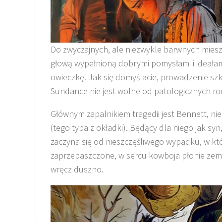
Do zwyczajnych, ale niezwykle barwnych mies
głową wypełnioną dobrymi pomysłami i ideałam
owieczkę. Jak się domyślacie, prowadzenie szk
Sundance nie jest wolne od patologicznych ro
Głównym zapalnikiem tragedii jest Bennett, 
(tego typa z okładki). Będący dla niego jak syn
zaczyna się od nieszczęśliwego wypadku, w któ
zaprzepaszczone, w sercu kowboja płonie zemst
wręcz duszno.