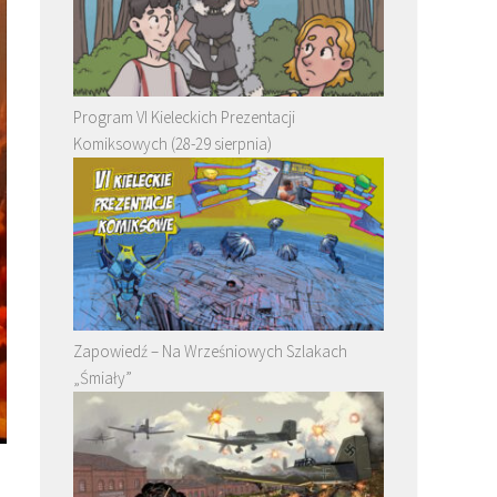
Program VI Kieleckich Prezentacji
Komiksowych (28-29 sierpnia)
Zapowiedź – Na Wrześniowych Szlakach
„Śmiały”