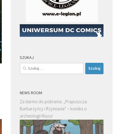
SZUKAJ
Szukaj:
NEWS ROOM
Za darmo do pobrania: „Prapuszcza.
Barbarzyńcy i Rzymianie” – komiks o
archeologii Mazur