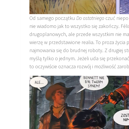
Od samego początku
Do ostatniego
czuć niepok
nie wiadomo jak to wszystko się zakończy. Félix
drugoplanowych, ale przede wszystkim nie ma 
wierzę w przedstawione realia. To proza życia
najmowania się do brudnej roboty. Z drugiej
myślą tylko o jednym. Jeżeli uda się przekonać
to oczywiście oznacza rozwój i możliwość zaro