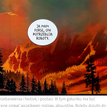
barwienia i historii, i postaci. W tym gatunku ma być
cenę omijać wszelkiego rodzaju absurdów. Byleby doszło do