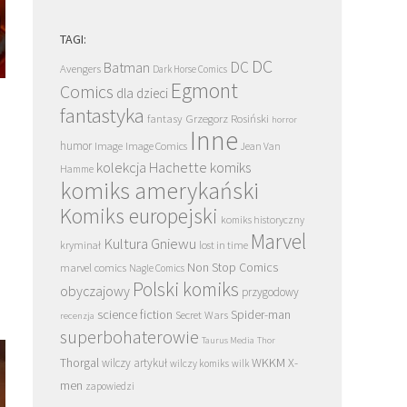
TAGI:
DC
DC
Batman
Avengers
Dark Horse Comics
Egmont
Comics
dla dzieci
fantastyka
Grzegorz Rosiński
fantasy
horror
Inne
humor
Image
Image Comics
Jean Van
kolekcja Hachette
komiks
Hamme
komiks amerykański
Komiks europejski
komiks historyczny
Marvel
Kultura Gniewu
kryminał
lost in time
Non Stop Comics
marvel comics
Nagle Comics
Polski komiks
obyczajowy
przygodowy
science fiction
Spider-man
Secret Wars
recenzja
superbohaterowie
Taurus Media
Thor
Thorgal
WKKM
X-
wilczy artykuł
wilczy komiks
wilk
men
zapowiedzi