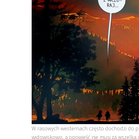
W rasowych westernach często dochodzi do prze
widowiskowo, a opowieść nie musi za wszelką 