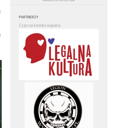
ą
PARTNERZY
Czas na komiks wspiera:
i