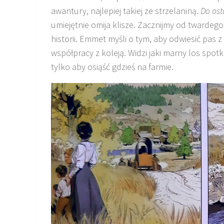
awantury, najlepiej takiej ze strzelaniną.
Do ost
umiejętnie omija klisze. Zacznijmy od twardego
historii. Emmet myśli o tym, aby odwiesić pas 
współpracy z koleją. Widzi jaki marny los spot
tylko aby osiąść gdzieś na farmie.