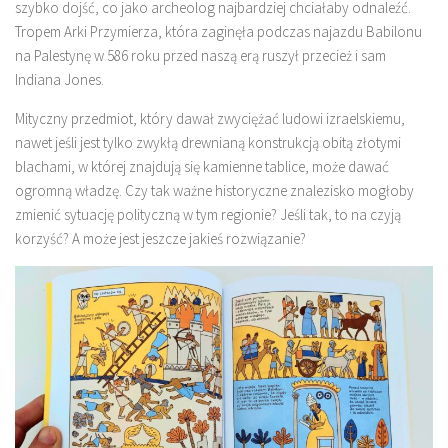
szybko dojść, co jako archeolog najbardziej chciałaby odnaleźć.
Tropem Arki Przymierza, która zaginęła podczas najazdu Babilonu
na Palestynę w 586 roku przed naszą erą ruszył przecież i sam
Indiana Jones.
Mityczny przedmiot, który dawał zwyciężać ludowi izraelskiemu,
nawet jeśli jest tylko zwykłą drewnianą konstrukcją obitą złotymi
blachami, w której znajdują się kamienne tablice, może dawać
ogromną władzę. Czy tak ważne historyczne znalezisko mogłoby
zmienić sytuację polityczną w tym regionie? Jeśli tak, to na czyją
korzyść? A może jest jeszcze jakieś rozwiązanie?