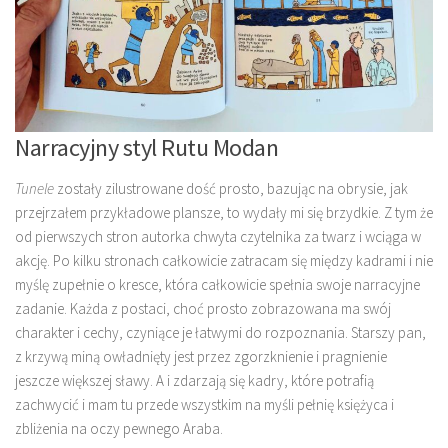
Narracyjny styl Rutu Modan
Tunele
zostały zilustrowane dość prosto, bazując na obrysie, jak
przejrzałem przykładowe plansze, to wydały mi się brzydkie. Z tym że
od pierwszych stron autorka chwyta czytelnika za twarz i wciąga w
akcję. Po kilku stronach całkowicie zatracam się między kadrami i nie
myślę zupełnie o kresce, która całkowicie spełnia swoje narracyjne
zadanie. Każda z postaci, choć prosto zobrazowana ma swój
charakter i cechy, czyniące je łatwymi do rozpoznania. Starszy pan,
z krzywą miną owładnięty jest przez zgorzknienie i pragnienie
jeszcze większej sławy. A i zdarzają się kadry, które potrafią
zachwycić i mam tu przede wszystkim na myśli pełnię księżyca i
zbliżenia na oczy pewnego Araba.