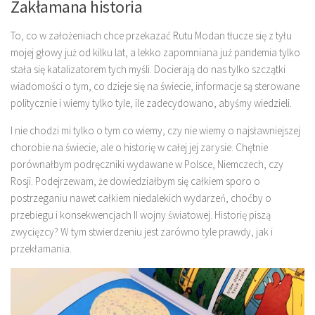
Zakłamana historia
To, co w założeniach chce przekazać Rutu Modan tłucze się z tyłu
mojej głowy już od kilku lat, a lekko zapomniana już pandemia tylko
stała się katalizatorem tych myśli. Docierają do nas tylko szczątki
wiadomości o tym, co dzieje się na świecie, informacje są sterowane
politycznie i wiemy tylko tyle, ile zadecydowano, abyśmy wiedzieli.
I nie chodzi mi tylko o tym co wiemy, czy nie wiemy o najsławniejszej
chorobie na świecie, ale o historię w całej jej zarysie. Chętnie
porównałbym podręczniki wydawane w Polsce, Niemczech, czy
Rosji. Podejrzewam, że dowiedziałbym się całkiem sporo o
postrzeganiu nawet całkiem niedalekich wydarzeń, choćby o
przebiegu i konsekwencjach II wojny światowej. Historię piszą
zwycięzcy? W tym stwierdzeniu jest zarówno tyle prawdy, jak i
przekłamania.