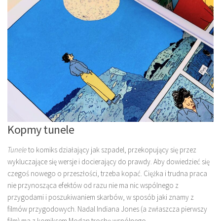
Kopmy tunele
Tunele
to komiks działający jak szpadel, przekopujący się przez
wykluczające się wersje i docierający do prawdy. Aby dowiedzieć się
czegoś nowego o przeszłości, trzeba kopać. Ciężka i trudna praca
nie przynosząca efektów od razu nie ma nic wspólnego z
przygodami i poszukiwaniem skarbów, w sposób jaki znamy z
filmów przygodowych. Nadal
Indiana Jones (a zwłaszcza pierwszy
film) ma z komiksem Modan trochę wspólnego.