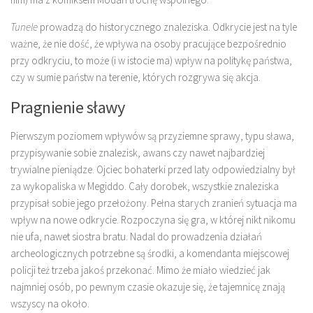
Tunele
prowadzą do historycznego znaleziska. Odkrycie jest na tyle
ważne, że nie dość, że wpływa na osoby pracujące bezpośrednio
przy odkryciu, to może (i w istocie ma) wpływ na politykę państwa,
czy w sumie państw na terenie, których rozgrywa się akcja.
Pragnienie sławy
Pierwszym poziomem wpływów są przyziemne sprawy, typu sława,
przypisywanie sobie znalezisk, awans czy nawet najbardziej
trywialne pieniądze. Ojciec bohaterki przed laty odpowiedzialny był
za wykopaliska w Megiddo. Cały dorobek, wszystkie znaleziska
przypisał sobie jego przełożony. Pełna starych zranień sytuacja ma
wpływ na nowe odkrycie. Rozpoczyna się gra, w której nikt nikomu
nie ufa, nawet siostra bratu. Nadal do prowadzenia działań
archeologicznych potrzebne są środki, a komendanta miejscowej
policji też trzeba jakoś przekonać. Mimo że miało wiedzieć jak
najmniej osób, po pewnym czasie okazuje się, że tajemnicę znają
wszyscy na około.