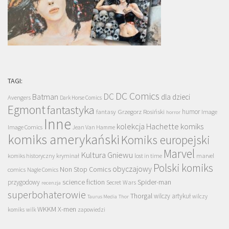
TAGI:
DC Comics
DC
Batman
dla dzieci
Avengers
Dark Horse Comics
Egmont
fantastyka
Grzegorz Rosiński
humor
fantasy
Image
horror
Inne
kolekcja Hachette
komiks
Image Comics
Jean Van Hamme
komiks amerykański
Komiks europejski
Marvel
Kultura Gniewu
komiks historyczny
kryminał
lost in time
marvel
Polski komiks
obyczajowy
Non Stop Comics
comics
Nagle Comics
science fiction
Spider-man
przygodowy
Secret Wars
recenzja
superbohaterowie
Thorgal
wilczy artykuł
wilczy
Taurus Media
Thor
WKKM
X-men
komiks
wilk
zapowiedzi