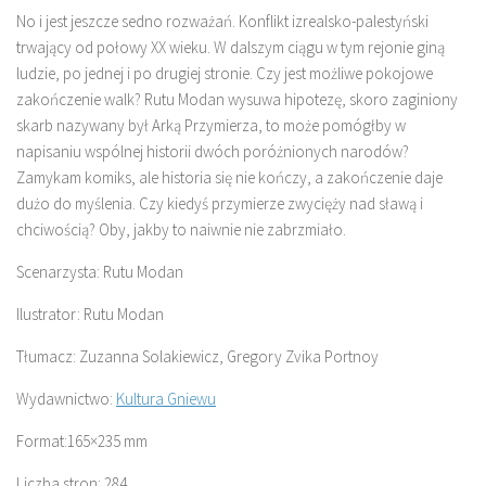
No i jest jeszcze sedno rozważań. Konflikt izrealsko-palestyński
trwający od połowy XX wieku. W dalszym ciągu w tym rejonie giną
ludzie, po jednej i po drugiej stronie. Czy jest możliwe pokojowe
zakończenie walk? Rutu Modan wysuwa hipotezę, skoro zaginiony
skarb nazywany był Arką Przymierza, to może pomógłby w
napisaniu wspólnej historii dwóch poróżnionych narodów?
Zamykam komiks, ale historia się nie kończy, a zakończenie daje
dużo do myślenia. Czy kiedyś przymierze zwycięży nad sławą i
chciwością? Oby, jakby to naiwnie nie zabrzmiało.
Scenarzysta: Rutu Modan
Ilustrator: Rutu Modan
Tłumacz: Zuzanna Solakiewicz, Gregory Zvika Portnoy
Wydawnictwo:
Kultura Gniewu
Format:165×235 mm
Liczba stron: 284