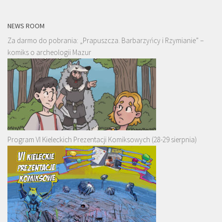
NEWS ROOM
Za darmo do pobrania: „Prapuszcza. Barbarzyńcy i Rzymianie” –
komiks o archeologii Mazur
Program VI Kieleckich Prezentacji Komiksowych (28-29 sierpnia)