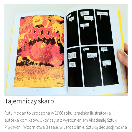
Tajemniczy skarb
Rutu Modan to urodzona w 1966 roku izraelska ilustratorka i
autorka komiksów. Ukończyła z wyróżnieniem Akademię Sztuk
Pięknych i Wzornictwa Bezalel w Jerozolimie. Sztuką dedukcji można