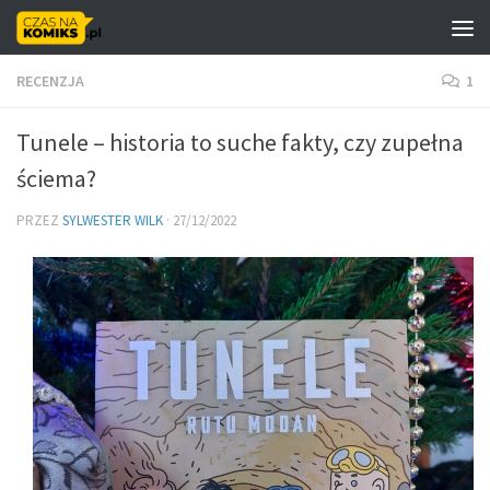
Skip to content
RECENZJA
1
Tunele – historia to suche fakty, czy zupełna
ściema?
PRZEZ
SYLWESTER WILK
·
27/12/2022