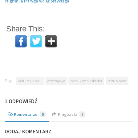
Pilgrim, a intryga wciąż przyciąga
Share This:
Tagi:
Kultura Gniewu
obyczajowy
poszukiwanie skarbu
Rutu Modan
1 ODPOWIEDŹ
Komentarze
0
Pingbacki
1
DODAJ KOMENTARZ