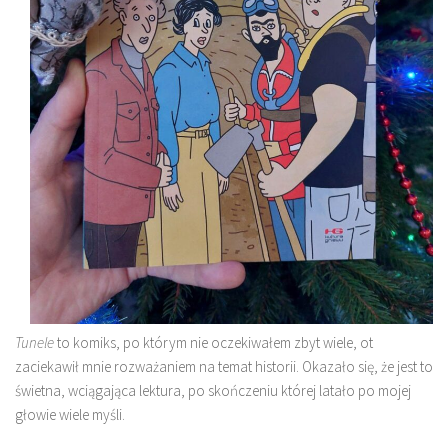
Tunele
to komiks, po którym nie oczekiwałem zbyt wiele, ot
zaciekawił mnie rozważaniem na temat historii. Okazało się, że jest to
świetna, wciągająca lektura, po skończeniu której latało po mojej
głowie wiele myśli.