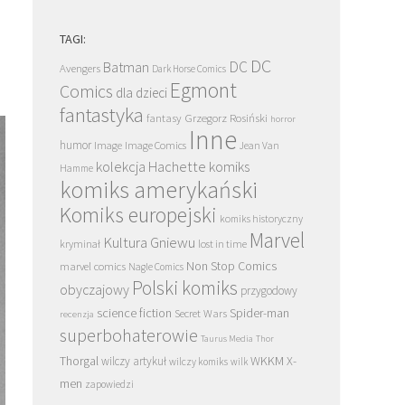
TAGI:
DC
DC
Batman
Avengers
Dark Horse Comics
Egmont
Comics
dla dzieci
fantastyka
Grzegorz Rosiński
fantasy
horror
Inne
humor
Image
Image Comics
Jean Van
kolekcja Hachette
komiks
Hamme
komiks amerykański
Komiks europejski
komiks historyczny
Marvel
Kultura Gniewu
kryminał
lost in time
Non Stop Comics
marvel comics
Nagle Comics
Polski komiks
obyczajowy
przygodowy
science fiction
Spider-man
Secret Wars
recenzja
superbohaterowie
Taurus Media
Thor
Thorgal
WKKM
X-
wilczy artykuł
wilczy komiks
wilk
men
zapowiedzi