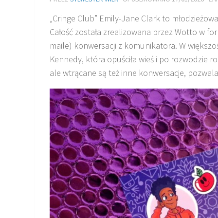
„Cringe Club” Emily-Jane Clark to młodzieżowa
Całość została zrealizowana przez Wotto w fo
maile) konwersacji z komunikatora. W większośc
Kennedy, która opuściła wieś i po rozwodzie ro
ale wtrącane są też inne konwersacje, pozwalaj