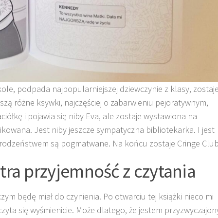
le, podpada najpopularniejszej dziewczynie z klasy, zostaj
zyszą różne ksywki, najczęściej o zabarwieniu pejoratywnym,
ciółkę i pojawia się niby Eva, ale zostaje wystawiona na
ikowana. Jest niby jeszcze sympatyczna bibliotekarka. I jest
y rodzeństwem są pogmatwane. Na końcu zostaje Cringe Club
tra przyjemność z czytania
zym będę miał do czynienia. Po otwarciu tej książki nieco mi
 czyta się wyśmienicie. Może dlatego, że jestem przyzwyczajon