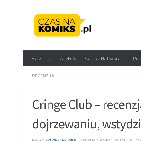
Skip to content
Recenzje komiksów M
Recenzje
Artykuły
Comics Netexpress
Pre
RECENZJA
Cringe Club – recenz
dojrzewaniu, wstydzi
PRZEZ
SYLWESTER WILK
· OPUBLIKOWANO
17/01/2026
· Z