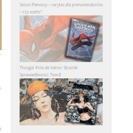
Sezon Pierwszy – rarytas dla prenumeratorów
– czy warto?
e
Thorgal. Kriss de Valnor. Strażnik
Sprawiedliwości. Tom 8
.
y