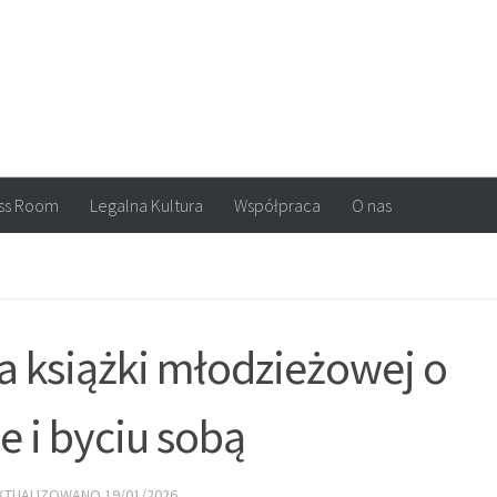
arvel, DC Comics, Image, newsy, konkursy. Wszystko o komiksach
ss Room
Legalna Kultura
Współpraca
O nas
ja książki młodzieżowej o
e i byciu sobą
AKTUALIZOWANO
19/01/2026