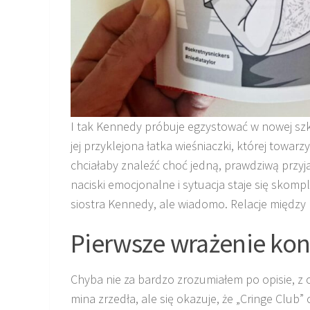
I tak Kennedy próbuje egzystować w nowej szko
jej przyklejona łatka wieśniaczki, której towar
chciałaby znaleźć choć jedną, prawdziwą przyja
naciski emocjonalne i sytuacja staje się skompl
siostra Kennedy, ale wiadomo. Relacje międz
Pierwsze wrażenie kon
Chyba nie za bardzo zrozumiałem po opisie, z c
mina zrzedła, ale się okazuje, że „Cringe Club”