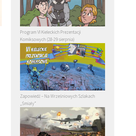
Program VI Kieleckich Prezentacji
Komiksowych (28-29 sierpnia)
Zapowiedź – Na Wrześniowych Szlakach
„Śmiały”