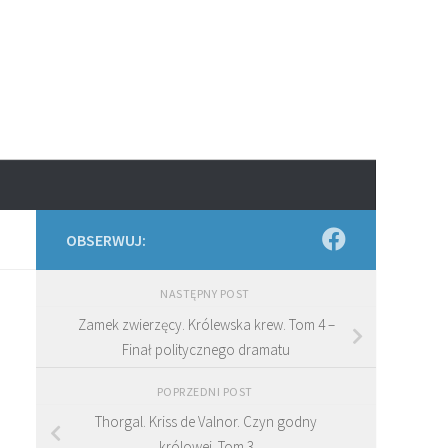
OBSERWUJ:
NASTĘPNY POST
Zamek zwierzęcy. Królewska krew. Tom 4 –
Finał politycznego dramatu
POPRZEDNI POST
Thorgal. Kriss de Valnor. Czyn godny
królowej. Tom 3