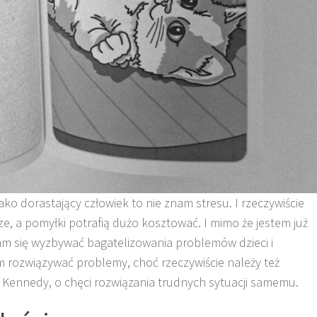
ko dorastający człowiek to nie znam stresu. I rzeczywiście
e, a pomyłki potrafią dużo kosztować. I mimo że jestem już
ram się wyzbywać bagatelizowania problemów dzieci i
m rozwiązywać problemy, choć rzeczywiście należy też
a Kennedy, o chęci rozwiązania trudnych sytuacji samemu.