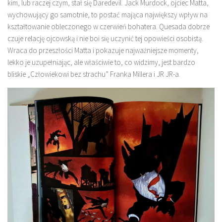
kim, lub raczej czym, stał się Daredevil. Jack Murdock, ojciec Matta,
wychowujący go samotnie, to postać mająca największy wpływ na
kształtowanie obleczonego w czerwień bohatera. Quesada dobrze
czuje relację ojcowską i nie boi się uczynić tej opowieści osobistą.
Wraca do przeszłości Matta i pokazuje najważniejsze momenty,
lekko je uzupełniając, ale właściwie to, co widzimy, jest bardzo
bliskie „Człowiekowi bez strachu” Franka Millera i JR JR-a.