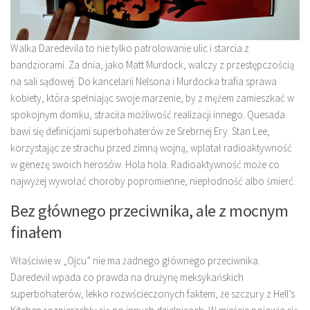
Walka Daredevila to nie tylko patrolowanie ulic i starcia z
bandziorami. Za dnia, jako Matt Murdock, walczy z przestępczością
na sali sądowej. Do kancelarii Nelsona i Murdocka trafia sprawa
kobiety, która spełniając swoje marzenie, by z mężem zamieszkać w
spokojnym domku, straciła możliwość realizacji innego. Quesada
bawi się definicjami superbohaterów ze Srebrnej Ery. Stan Lee,
korzystając ze strachu przed zimną wojną, wplatał radioaktywność
w genezę swoich herosów. Hola hola. Radioaktywność może co
najwyżej wywołać choroby popromienne, niepłodność albo śmierć.
Bez głównego przeciwnika, ale z mocnym
finałem
Właściwie w „Ojcu” nie ma żadnego głównego przeciwnika.
Daredevil wpada co prawda na drużynę meksykańskich
superbohaterów, lekko rozwścieczonych faktem, że szczury z Hell’s