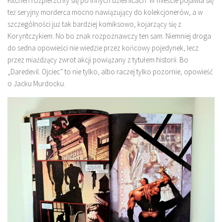
Kitchen rozpierzchły się po innych dzielnicach. W mieście pojawia się
też seryjny morderca mocno nawiązujący do kolekcjonerów, a w
szczególności już tak bardziej komiksowo, kojarzący się z
Koryntczykiem. No bo znak rozpoznawczy ten sam. Niemniej droga
do sedna opowieści nie wiedzie przez końcowy pojedynek, lecz
przez miażdżący zwrot akcji powiązany z tytułem historii. Bo
„Daredevil. Ojciec” to nie tylko, albo raczej tylko pozornie, opowieść
o Jacku Murdocku.