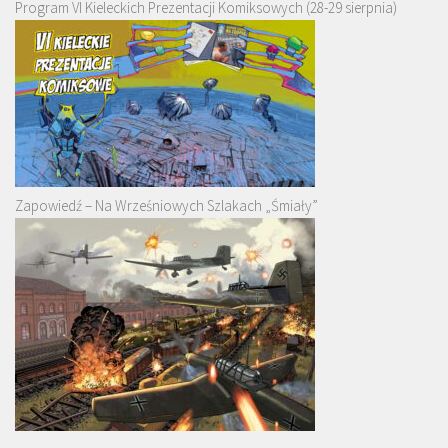
Program VI Kieleckich Prezentacji Komiksowych (28-29 sierpnia)
Zapowiedź – Na Wrześniowych Szlakach „Śmiały”