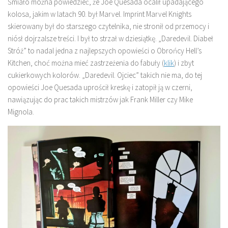
Śmiało można powiedzieć, że Joe Quesada ocalił upadającego
kolosa, jakim w latach 90. był Marvel. Imprint Marvel Knights
skierowany był do starszego czytelnika, nie stronił od przemocy i
niósł dojrzalsze treści. I był to strzał w dziesiątkę. „Daredevil. Diabeł
Stróż” to nadal jedna z najlepszych opowieści o Obrońcy Hell’s
Kitchen, choć można mieć zastrzeżenia do fabuły (
klik
) i zbyt
cukierkowych kolorów. „Daredevil. Ojciec” takich nie ma, do tej
opowieści Joe Quesada uprościł kreskę i zatopił ją w czerni,
nawiązując do prac takich mistrzów jak Frank Miller czy Mike
Mignola.