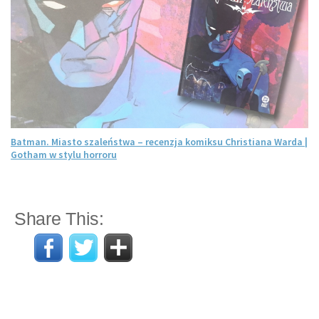
Batman. Miasto szaleństwa – recenzja komiksu Christiana Warda |
Gotham w stylu horroru
Share This: