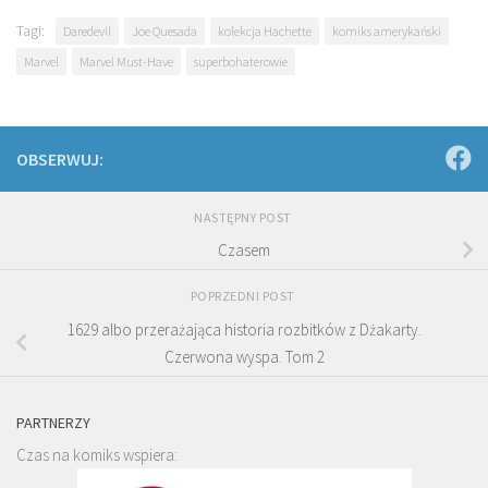
Tagi:
Daredevil
Joe Quesada
kolekcja Hachette
komiks amerykański
Marvel
Marvel Must-Have
superbohaterowie
OBSERWUJ:
NASTĘPNY POST
Czasem
POPRZEDNI POST
1629 albo przerażająca historia rozbitków z Dżakarty.
Czerwona wyspa. Tom 2
PARTNERZY
Czas na komiks wspiera: