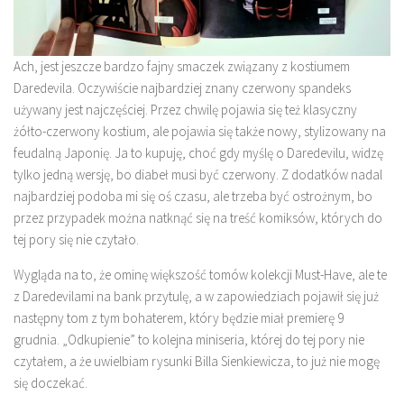
Ach, jest jeszcze bardzo fajny smaczek związany z kostiumem
Daredevila. Oczywiście najbardziej znany czerwony spandeks
używany jest najczęściej. Przez chwilę pojawia się też klasyczny
żółto-czerwony kostium, ale pojawia się także nowy, stylizowany na
feudalną Japonię. Ja to kupuję, choć gdy myślę o Daredevilu, widzę
tylko jedną wersję, bo diabeł musi być czerwony. Z dodatków nadal
najbardziej podoba mi się oś czasu, ale trzeba być ostrożnym, bo
przez przypadek można natknąć się na treść komiksów, których do
tej pory się nie czytało.
Wygląda na to, że ominę większość tomów kolekcji Must-Have, ale te
z Daredevilami na bank przytulę, a w zapowiedziach pojawił się już
następny tom z tym bohaterem, który będzie miał premierę 9
grudnia. „Odkupienie” to kolejna miniseria, której do tej pory nie
czytałem, a że uwielbiam rysunki Billa Sienkiewicza, to już nie mogę
się doczekać.