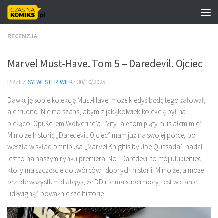
Skip to content
RECENZJA
Marvel Must-Have. Tom 5 – Daredevil. Ojciec
PRZEZ
SYLWESTER WILK
·
30/10/2025
Dawkuję sobie kolekcję Must-Have, może kiedyś będę tego żałował,
ale trudno. Nie ma szans, abym z jakąkolwiek kolekcją był na
bieżąco. Opuściłem Wolverine’a i Mity, ale tom piąty musiałem mieć.
Mimo że historię „Daredevil. Ojciec” mam już na swojej półce, bo
weszła w skład omnibusa „Marvel Knights by Joe Quesada”, nadal
jest to na naszym rynku premiera. No i Daredevil to mój ulubieniec,
który ma szczęście do twórców i dobrych historii. Mimo że, a może
przede wszystkim dlatego, że DD nie ma supermocy, jest w stanie
udźwignąć poważniejsze historie.