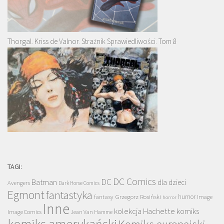
Thorgal. Kriss de Valnor. Strażnik Sprawiedliwości. Tom 8
TAGI:
DC Comics
DC
Batman
dla dzieci
Avengers
Dark Horse Comics
Egmont
fantastyka
Grzegorz Rosiński
humor
fantasy
Image
horror
Inne
kolekcja Hachette
komiks
Image Comics
Jean Van Hamme
komiks amerykański