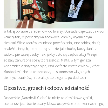
W takiej oprawie Daredevilowi do twarzy. Quesada daje czadu i kręci
kamerą tak, że perspektywa zachwyca, choćby wydłużonymi
cieniami. Wiele kadrów jest nie do powtórzenia, inne zabiegi da się
znaleźć u innych, ale nadal są rzadkie, jak choćby korzystanie z
widoku pierwszej osoby. Tak, jakby było się częścią akcji. W sepii
zostały zanurzone sceny z przeszłości Matta, w tym geneza i
wspomnienia dotyczące ojca, czyli de facto ostatnie widoki, które
Murdock widział na własne oczy. Jest mnóstwo wilgotnych i
ciemnych zaułków, nie brakuje też biegania po dachach.
Ojcostwo, grzech i odpowiedzialność
Oczywiście „Daredevil. Ojciec” to nie tylko zjawiskowe grafiki,
scenariusz jest równie udany. Mowa oczywiście o podwalinach tego,