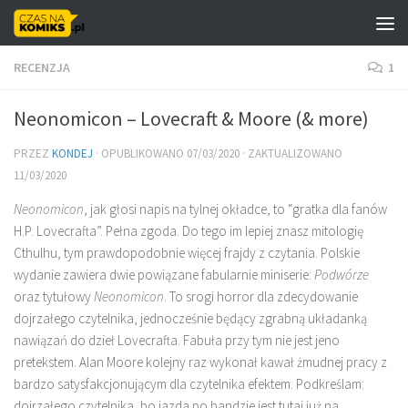
Skip to content
RECENZJA
1
Neonomicon – Lovecraft & Moore (& more)
PRZEZ
KONDEJ
· OPUBLIKOWANO
07/03/2020
· ZAKTUALIZOWANO
11/03/2020
Neonomicon
, jak głosi napis na tylnej okładce, to “gratka dla fanów
H.P. Lovecrafta”. Pełna zgoda. Do tego im lepiej znasz mitologię
Cthulhu, tym prawdopodobnie więcej frajdy z czytania. Polskie
wydanie zawiera dwie powiązane fabularnie miniserie:
Podwórze
oraz tytułowy
Neonomicon
. To srogi horror dla zdecydowanie
dojrzałego czytelnika, jednocześnie będący zgrabną układanką
nawiązań do dzieł Lovecrafta. Fabuła przy tym nie jest jeno
pretekstem. Alan Moore kolejny raz wykonał kawał żmudnej pracy z
bardzo satysfakcjonującym dla czytelnika efektem. Podkreślam:
dojrzałego czytelnika, bo jazda po bandzie jest tutaj już na