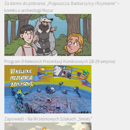
Za darmo do pobrania: „Prapuszcza. Barbarzyńcy i Rzymianie” –
komiks o archeologii Mazur
Program VI Kieleckich Prezentacji Komiksowych (28-29 sierpnia)
Zapowiedź – Na Wrześniowych Szlakach „Śmiały”