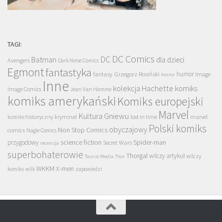
TAGI:
DC Comics
DC
Batman
dla dzieci
Avengers
Dark Horse Comics
Egmont
fantastyka
Grzegorz Rosiński
humor
fantasy
Image
horror
Inne
kolekcja Hachette
komiks
Image Comics
Jean Van Hamme
komiks amerykański
Komiks europejski
Marvel
Kultura Gniewu
komiks historyczny
kryminał
lost in time
marvel
Polski komiks
obyczajowy
Non Stop Comics
comics
Nagle Comics
science fiction
Spider-man
przygodowy
Secret Wars
recenzja
superbohaterowie
Thorgal
wilczy artykuł
wilczy
Taurus Media
Thor
WKKM
X-men
komiks
wilk
zapowiedzi