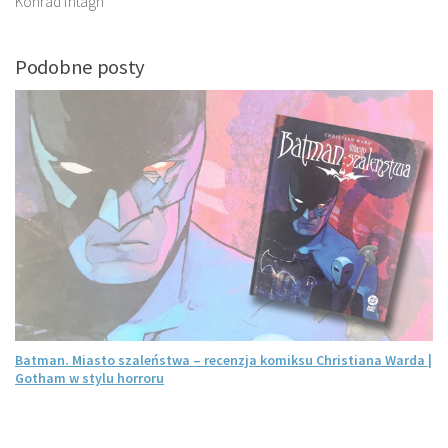
Konrad fhtagn
Podobne posty
Batman. Miasto szaleństwa – recenzja komiksu Christiana Warda |
Gotham w stylu horroru