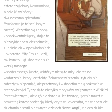
czteroczęściowy
Neonomicon
,
a całość zwieńczył
dwunastoma epizodami
Providence
(o tej serii innym
razem). Wszystko się ze sobą
konsekwentnie łączy, dając to
niezwykłe poczucie realności,
zupełnie jak w opowiadaniach
Lovecrafta. Mity Cthulhu dziś,
tak bym to ujął. Moore opisuje
wersję naszego
współczesnego świata, w którym nie są to mity, ale realne
wydarzenia, istoty, artefakty. Zakazane wierzenia i rytuały nie
odeszły w niepamięć, ale przetrwały i w dodatku mają pokrycie w
rzeczywistości. Tyczy się to nie tylko motywów związanych z Wielkimi
Przedwiecznymi, ale ogólnie dorobku ich twórcy, łącznie nawet z
prywatną korespondencją. Kiedy czytasz Lovecrafta, masz poczucie
słuchania historii o dawnych dziejach Nowej Anglii, z nieco dzikimi