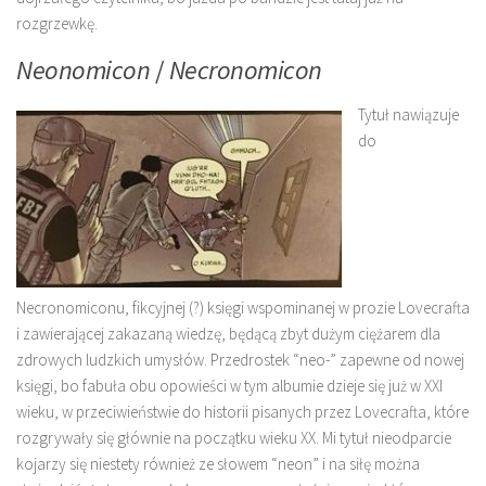
rozgrzewkę.
Neonomicon
/
Necronomicon
Tytuł nawiązuje
do
Necronomiconu, fikcyjnej (?) księgi wspominanej w prozie Lovecrafta
i zawierającej zakazaną wiedzę, będącą zbyt dużym ciężarem dla
zdrowych ludzkich umysłów. Przedrostek “neo-” zapewne od nowej
księgi, bo fabuła obu opowieści w tym albumie dzieje się już w XXI
wieku, w przeciwieństwie do historii pisanych przez Lovecrafta, które
rozgrywały się głównie na początku wieku XX. Mi tytuł nieodparcie
kojarzy się niestety również ze słowem “neon” i na siłę można