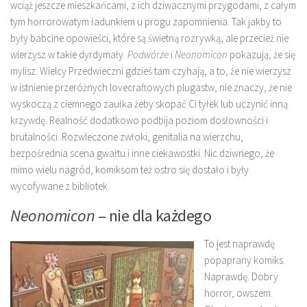
wciąż jeszcze mieszkańcami, z ich dziwacznymi przygodami, z całym
tym horrorowatym ładunkiem u progu zapomnienia. Tak jakby to
były babcine opowieści, które są świetną rozrywką, ale przecież nie
wierzysz w takie dyrdymały.
Podwórze
i
Neonomicon
pokazują, że się
mylisz. Wielcy Przedwieczni gdzieś tam czyhają, a to, że nie wierzysz
w istnienie przeróżnych lovecraftowych plugastw, nie znaczy, że nie
wyskoczą z ciemnego zaułka żeby skopać Ci tyłek lub uczynić inną
krzywdę. Realność dodatkowo podbija poziom dosłowności i
brutalności. Rozwleczone zwłoki, genitalia na wierzchu,
bezpośrednia scena gwałtu i inne ciekawostki. Nic dziwnego, że
mimo wielu nagród, komiksom też ostro się dostało i były
wycofywane z bibliotek.
Neonomicon
– nie dla każdego
To jest naprawdę
popaprany komiks.
Naprawdę. Dobry
horror, owszem.