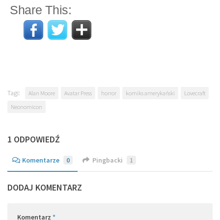
Share This:
Tagi:
Alan Moore
Avatar Press
horror
komiks amerykański
Lovecraft
Neonomicon
1 ODPOWIEDŹ
Komentarze
0
Pingbacki
1
DODAJ KOMENTARZ
Komentarz
*