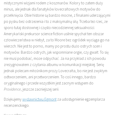
mistycznymi wizjami rodem z koszmarów. Kolory to zatem duży
minus, ale jednak dla fanatyków lovecraftowych motywów do
przełknięcia. Obie historie są bardzo mocne, z finałami uderzającymi
po pysku bez ostrzeżenia i to z maksymalną siłą. Trzeba też rzec, że
sporo tutaj dosłownej i często niecodziennej seksualności.
Amerykański prekursor science fiction usilnie spychał ten obszar
człowieczeństwa w niebyt, za to Moore bez ogródek wyciąga go na
wierzch. Nie jest to porno, mamy po prostu dużo ostrych scen i
motywów. Bardzo ostrych, jak wspomniane orgie, czy gwałt. To się
nie musi podobać, może odpychać. Ja na przykład z ich powodu
zrezygnowałem z czytania albumu w komunikacji miejskiej. Serię
jednak polecam miłośnikom prozy Lovecrafta, bo nie jest zwykłym
odtworzeniem, ani przetworzeniem. To coś innego, bardzo
oryginalnego i przede wszystkim jest zacnym wstępem do
Providence
, jeszcze zacniejszej serii.
Dziękujemy
wydawnictwu Egmont
za udostępnienie egzemplarza
recenzenckiego.