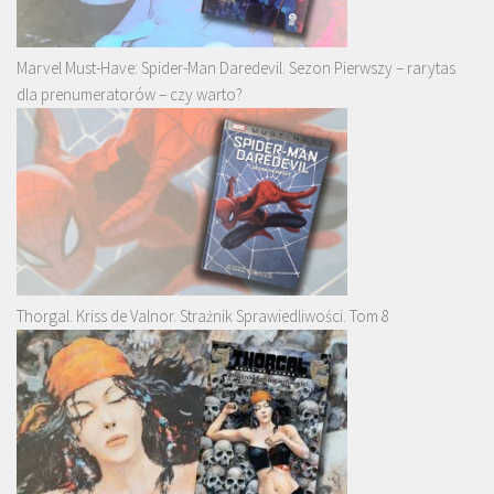
Marvel Must-Have: Spider-Man Daredevil. Sezon Pierwszy – rarytas
dla prenumeratorów – czy warto?
Thorgal. Kriss de Valnor. Strażnik Sprawiedliwości. Tom 8