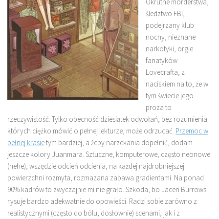
Okrutne morderstwa,
śledztwo FBI,
podejrzany klub
nocny, nieznane
narkotyki, orgie
fanatyków
Lovecrafta, z
naciskiem na to, że w
tym świecie jego
proza to
rzeczywistość. Tylko obecność dziesiątek odwołań, bez rozumienia
których ciężko mówić o pełnej lekturze, może odrzucać.
Przemoc w
pełnej krasie
tym bardziej, a żeby narzekania dopełnić, dodam
jeszcze kolory Juanmara. Sztuczne, komputerowe, często neonowe
(hehe), wszędzie odcień odcienia, na każdej najdrobniejszej
powierzchni rozmyta, rozmazana zabawa gradientami. Na ponad
90% kadrów to zwyczajnie mi nie grało. Szkoda, bo Jacen Burrows
rysuje bardzo adekwatnie do opowieści. Radzi sobie zarówno z
realistycznymi (często do bólu, dosłownie) scenami, jak i z