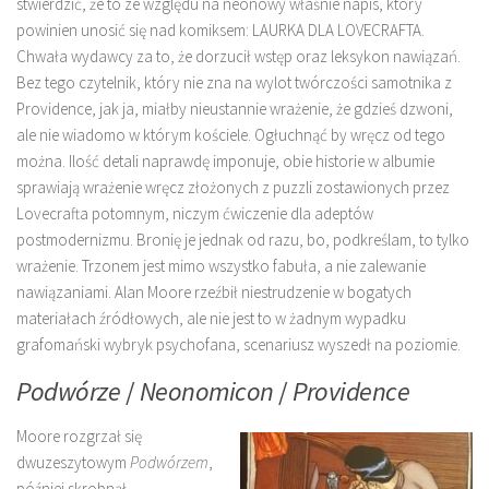
stwierdzić, że to ze względu na neonowy właśnie napis, który
powinien unosić się nad komiksem: LAURKA DLA LOVECRAFTA.
Chwała wydawcy za to, że dorzucił wstęp oraz leksykon nawiązań.
Bez tego czytelnik, który nie zna na wylot twórczości samotnika z
Providence, jak ja, miałby nieustannie wrażenie, że gdzieś dzwoni,
ale nie wiadomo w którym kościele. Ogłuchnąć by wręcz od tego
można. Ilość detali naprawdę imponuje, obie historie w albumie
sprawiają wrażenie wręcz złożonych z puzzli zostawionych przez
Lovecrafta potomnym, niczym ćwiczenie dla adeptów
postmodernizmu. Bronię je jednak od razu, bo, podkreślam, to tylko
wrażenie. Trzonem jest mimo wszystko fabuła, a nie zalewanie
nawiązaniami. Alan Moore rzeźbił niestrudzenie w bogatych
materiałach źródłowych, ale nie jest to w żadnym wypadku
grafomański wybryk psychofana, scenariusz wyszedł na poziomie.
Podwórze
/
Neonomicon
/
Providence
Moore rozgrzał się
dwuzeszytowym
Podwórzem
,
później skrobnął