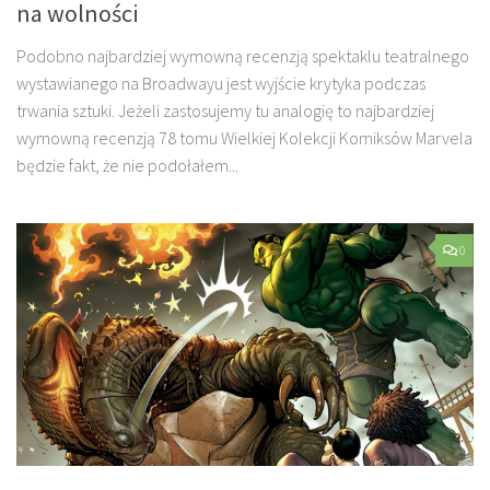
na wolności
Podobno najbardziej wymowną recenzją spektaklu teatralnego
wystawianego na Broadwayu jest wyjście krytyka podczas
trwania sztuki. Jeżeli zastosujemy tu analogię to najbardziej
wymowną recenzją 78 tomu Wielkiej Kolekcji Komiksów Marvela
będzie fakt, że nie podołałem...
0