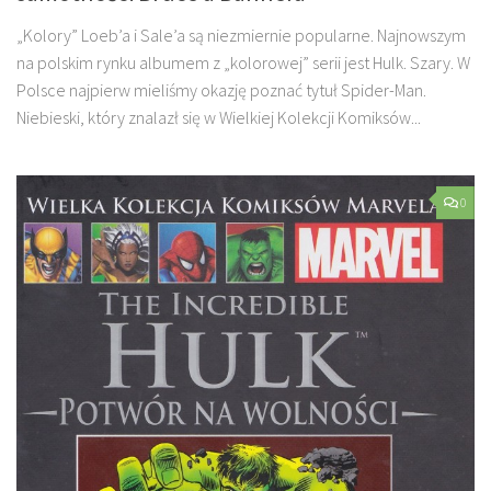
„Kolory” Loeb’a i Sale’a są niezmiernie popularne. Najnowszym
na polskim rynku albumem z „kolorowej” serii jest Hulk. Szary. W
Polsce najpierw mieliśmy okazję poznać tytuł Spider-Man.
Niebieski, który znalazł się w Wielkiej Kolekcji Komiksów...
0