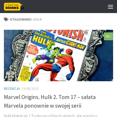
Skip to content
OTAGOWANO:
HULK
0
RECENZJA
19/08/2023
Marvel Origins. Hulk 2. Tom 17 – sałata
Marvela ponownie w swojej serii
Hulk błąkał się 1,5 roku po różnych seriach, ale w końcu