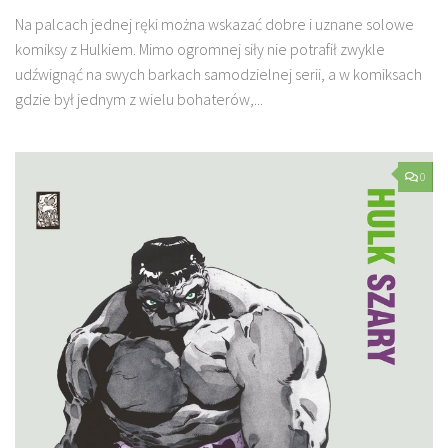
Na palcach jednej ręki można wskazać dobre i uznane solowe
komiksy z Hulkiem. Mimo ogromnej siły nie potrafił zwykle
udźwignąć na swych barkach samodzielnej serii, a w komiksach
gdzie był jednym z wielu bohaterów,...
0