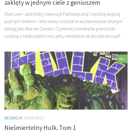
zaklęty w jednym ciele z geniuszem
Stan Lee i Jack Kirby otworzyli Fantastyczną Czwórką (więcej
pod tym linkiem – klik) nowy rozdział w wydawnictwie znanym
dzisiaj jako Marvel Comics. Czytelnicy komiksów pokochali
rodzinę z nadludzkimi mocami, niedziwne że Goodman (szef...
1
RECENZJA
02/05/2022
Nieśmiertelny Hulk. Tom 1