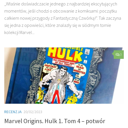
„Właśnie doświadczacie jednego z najbardziej ekscytujących
momentów, jeśli chodzi o obcowanie z komiksami: początku
całkiem nowej przygody z Fantastyczną Czwórką!”. Tak zaczyna
się jedna z opowieści, które znalazły się w siódmym tomie
kolekcji Marvel...
3
RECENZJA
20/02/2023
Marvel Origins. Hulk 1. Tom 4 – potwór