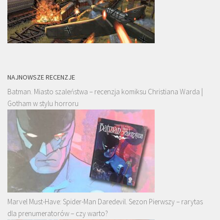
NAJNOWSZE RECENZJE
Batman. Miasto szaleństwa – recenzja komiksu Christiana Warda |
Gotham w stylu horroru
Marvel Must-Have: Spider-Man Daredevil. Sezon Pierwszy – rarytas
dla prenumeratorów – czy warto?