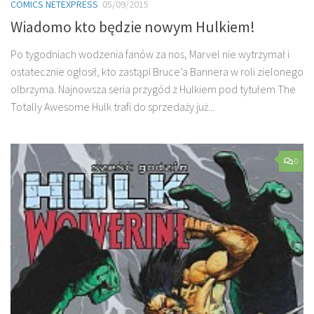
COMICS NETEXPRESS
05/09/2015
Wiadomo kto będzie nowym Hulkiem!
Po tygodniach wodzenia fanów za nos, Marvel nie wytrzymał i
ostatecznie ogłosił, kto zastąpi Bruce’a Bannera w roli zielonego
olbrzyma. Najnowsza seria przygód z Hulkiem pod tytułem The
Totally Awesome Hulk trafi do sprzedaży już...
0