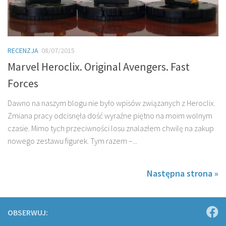
RECENZJA
08/07/2015
Marvel Heroclix. Original Avengers. Fast
Forces
Dawno na naszym blogu nie było wpisów związanych z Heroclix.
Zmiana pracy odcisnęła dość wyraźne piętno na moim wolnym
czasie. Mimo tych przeciwności losu znalazłem chwilę na zakup
nowego zestawu figurek. Tym razem –...
Następna strona »
OBSERWUJ: