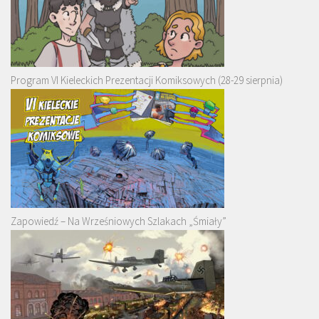
Program VI Kieleckich Prezentacji Komiksowych (28-29 sierpnia)
Zapowiedź – Na Wrześniowych Szlakach „Śmiały”