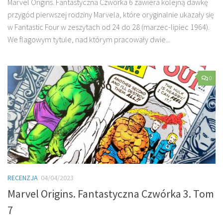
Marvel Origins. Fantastyczna Czwórka 6 zawiera kolejną dawkę
przygód pierwszej rodziny Marvela, które oryginalnie ukazały się
w Fantastic Four w zeszytach od 24 do 28 (marzec-lipiec 1964).
We flagowym tytule, nad którym pracowały dwie...
0
RECENZJA
04/04/2023
Marvel Origins. Fantastyczna Czwórka 3. Tom
7