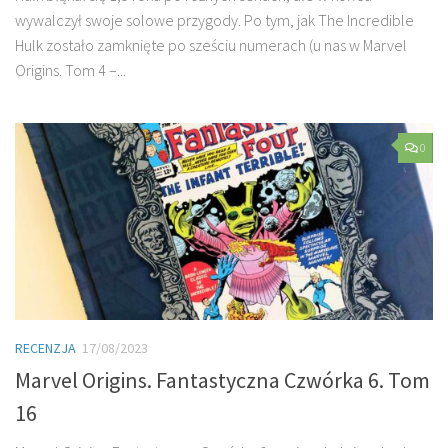
wywalczył swoje solowe przygody. Po tym, jak The Incredible
Hulk zostało zamknięte po sześciu numerach (u nas w Marvel
Origins. Tom 4 –...
0
RECENZJA
17/08/2023
Marvel Origins. Fantastyczna Czwórka 6. Tom
16