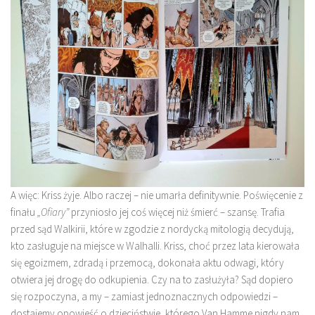
A więc: Kriss żyje. Albo raczej – nie umarła definitywnie. Poświęcenie z
finału
„Ofiary”
przyniosło jej coś więcej niż śmierć – szansę. Trafia
przed sąd Walkirii, które w zgodzie z nordycką mitologią decydują,
kto zasługuje na miejsce w Walhalli. Kriss, choć przez lata kierowała
się egoizmem, zdradą i przemocą, dokonała aktu odwagi, który
otwiera jej drogę do odkupienia. Czy na to zasłużyła? Sąd dopiero
się rozpoczyna, a my – zamiast jednoznacznych odpowiedzi –
dostajemy opowieść o dzieciństwie, którego Van Hamme nigdy nam