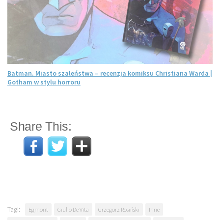
Batman. Miasto szaleństwa – recenzja komiksu Christiana Warda |
Gotham w stylu horroru
Share This:
Tagi:
Egmont
Giulio De Vita
Grzegorz Rosiński
Inne