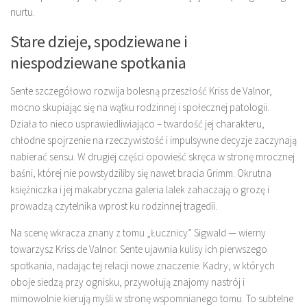
nurtu.
Stare dzieje, spodziewane i
niespodziewane spotkania
Sente szczegółowo rozwija bolesną przeszłość Kriss de Valnor,
mocno skupiając się na wątku rodzinnej i społecznej patologii.
Działa to nieco usprawiedliwiająco – twardość jej charakteru,
chłodne spojrzenie na rzeczywistość i impulsywne decyzje zaczynają
nabierać sensu. W drugiej części opowieść skręca w stronę mrocznej
baśni, której nie powstydziliby się nawet bracia Grimm. Okrutna
księżniczka i jej makabryczna galeria lalek zahaczają o grozę i
prowadzą czytelnika wprost ku rodzinnej tragedii.
Na scenę wkracza znany z tomu „Łucznicy” Sigwald — wierny
towarzysz Kriss de Valnor. Sente ujawnia kulisy ich pierwszego
spotkania, nadając tej relacji nowe znaczenie. Kadry, w których
oboje siedzą przy ognisku, przywołują znajomy nastrój i
mimowolnie kierują myśli w stronę wspomnianego tomu. To subtelne