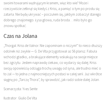
swoimi towarami wędrującym kramem, więc kto wie? Może i
rzeczywiście zetknął się kiedyś z Kriss, a pamięć o tym po prostu się
zatarła. Nie będę ukrywać – poczułem się, jakbym zobaczył starego
dobrego znajomego. Łysa głowa, ruda broda… miło było go
znowu spotkać.
Czas na Jolana
„Thorgal. Kriss de Valnor. Nie zapominam o niczym!” to nieco dłuższy
odcinek niż zwykle — G. De Vita przygotował aż 56 plansz. Fabuła
wchodzi gładko, a brakujące elementy wskakują na swoje miejsce
bez zgrzytu. Jestem naprawdę ciekaw, co wydarzy się dalej. Kriss
swoją opowieścią odciąga trochę uwagę od syna, ale trudno mieć o
to żal — to jedna z najmocniejszych postaci w całej serii. Już wkrótce
sięgnę po „Tarczę Thora”, by sprawdzić, jak radzi sobie dalej Jolan.
Scenarzysta: Yves Sente
Ilustrator: Giulio De Vita