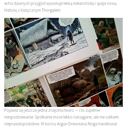
echo dawnych przygód wywołuje lekką melancholię i spaja nową
historię z klasycznym Thorgalem.
Pojawia się jeszcze jedna znajoma twarz — i to zupełnie
niespodziewanie. Spotkanie może lekko naciągane, ale nie całkiem
nieprawdopodobne. W końcu Argun Drewniana Noga handlował