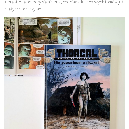
którą stronę potoczy się historia, chociaż kilka nowszych tomów już
zdążyłem przeczytać.