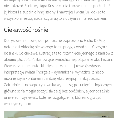
nie pokazał. Sente wyciąga Kriss z cienia i pozwala nam posłuchać
jej historii z zupełnie innej strony. I nawet jeśli wiem już, dokąd to
wszystko zmierza, nadal czyta się to z dużym zainteresowaniem.
Ciekawość rośnie
Do rysowania nowej serii pobocznej zaproszono Giulio De Vitę,
natomiast okładkę pierwszego tomu przygotował sam Grzegorz
Rosiński. Co ciekawe, ilustracja ta to rozwinięcie jednego z kadrów z
albumu
„Ja, Jolan”
, stanowiące symboliczne połączenie obu historii.
Wewnątrz albumu włoski artysta prezentuje już swoją własną
interpretację świata Thorgala – dynamiczną, wyrazistą, z nieco
mocniejszym konturem i bardziej ekspresyjną mimiką postaci.
Zatrudnienie nowego rysownika wydaje się posunięciem logicznym:
główna seria mogła toczyć się dalej bez opóźnień, a jednocześnie
uniwersum zyskiwało kolejne rozgałęzienie, które mogło żyć
własnym rytmem.