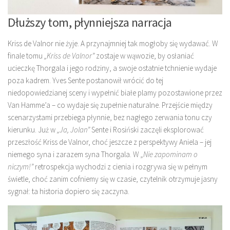
Dłuższy tom, płynniejsza narracja
Kriss de Valnor nie żyje. A przynajmniej tak mogłoby się wydawać. W
finale tomu
„Kriss de Valnor”
zostaje w wąwozie, by osłaniać
ucieczkę Thorgala i jego rodziny, a swoje ostatnie tchnienie wydaje
poza kadrem. Yves Sente postanowił wrócić do tej
niedopowiedzianej sceny i wypełnić białe plamy pozostawione przez
Van Hamme’a – co wydaje się zupełnie naturalne. Przejście między
scenarzystami przebiega płynnie, bez nagłego zerwania tonu czy
kierunku. Już w
„Ja, Jolan”
Sente i Rosiński zaczęli eksplorować
przeszłość Kriss de Valnor, choć jeszcze z perspektywy Aniela – jej
niemego syna i zarazem syna Thorgala. W
„Nie zapominam o
niczym!”
retrospekcja wychodzi z cienia i rozgrywa się w pełnym
świetle, choć zanim cofniemy się w czasie, czytelnik otrzymuje jasny
sygnał: ta historia dopiero się zaczyna.