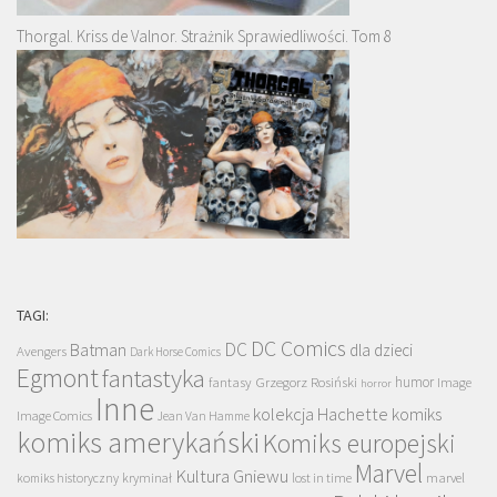
Thorgal. Kriss de Valnor. Strażnik Sprawiedliwości. Tom 8
TAGI:
DC Comics
DC
Batman
dla dzieci
Avengers
Dark Horse Comics
Egmont
fantastyka
Grzegorz Rosiński
humor
fantasy
Image
horror
Inne
kolekcja Hachette
komiks
Image Comics
Jean Van Hamme
komiks amerykański
Komiks europejski
Marvel
Kultura Gniewu
komiks historyczny
kryminał
lost in time
marvel