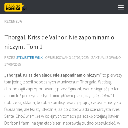
Skip to content
RECENZJA
Thorgal. Kriss de Valnor. Nie zapominam o
niczym! Tom 1
PRZEZ
SYLWESTER WILK
· OPUBLIKOWANO
17/06/2025
· ZAKTUALIZOWANO
17/06/2025
„Thorgal. Kriss de Valnor. Nie zapominam o niczym”
to pierwszy
tom jednej z serii pobocznych w uniwersum Thorgala. Według
chronologii zaproponowanej przez Egmont, warto sięgnąć po ten
album tuż po trzydziestym tomie głównej serii, czyli
„Ja, Jolan”
. I
dobrze się składa, bo oba komiksy tworzą spójną całość – nie tylko
fabularnie, ale też stylistycznie, za co odpowiada scenarzysta Yves
Sente. Choć wiem, że w kolejnych tomach pałeczkę przejmą Xavier
Dorison i Yann, na tym etapie serii naprawdę trudno przewidzieć, w