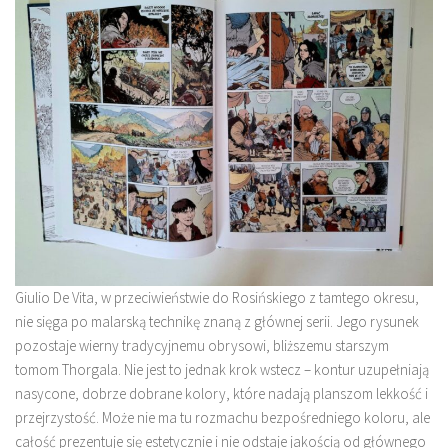
Giulio De Vita, w przeciwieństwie do Rosińskiego z tamtego okresu,
nie sięga po malarską technikę znaną z głównej serii. Jego rysunek
pozostaje wierny tradycyjnemu obrysowi, bliższemu starszym
tomom Thorgala. Nie jest to jednak krok wstecz – kontur uzupełniają
nasycone, dobrze dobrane kolory, które nadają planszom lekkość i
przejrzystość. Może nie ma tu rozmachu bezpośredniego koloru, ale
całość prezentuje się estetycznie i nie odstaje jakością od głównego