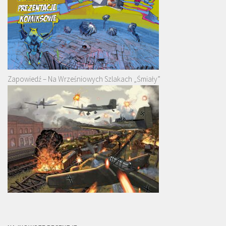
Zapowiedź – Na Wrześniowych Szlakach „Śmiały”