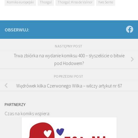
Komiks europejski
Thorgal
Thorgal: Kriss de Valnor
Yves Sente
OBSERWUJ:
NASTĘPNY POST
Trwa zbiórka na wydanie komiksu 400 – słyszeliście o bitwie
pod Hodowem?
POPRZEDNI POST
Wędrówek kilka Czerwonego Wilka – wilczy artykuł nr 67
PARTNERZY
Czas na komiks wspiera: