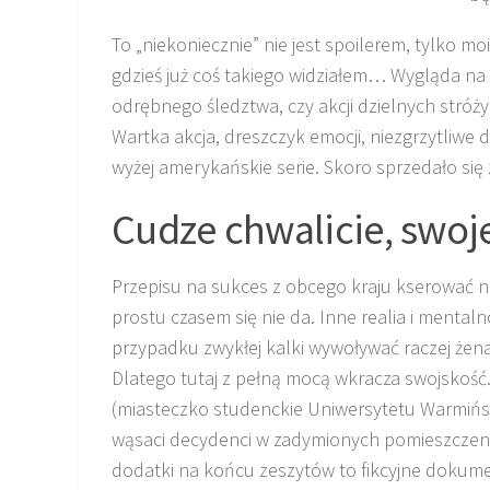
To „niekoniecznie” nie jest spoilerem, tylko 
gdzieś już coś takiego widziałem… Wygląda na 
odrębnego śledztwa, czy akcji dzielnych stróż
Wartka akcja, dreszczyk emocji, niezgrzytliwe
wyżej amerykańskie serie. Skoro sprzedało się
Cudze chwalicie, swoj
Przepisu na sukces z obcego kraju kserować ni
prostu czasem się nie da. Inne realia i menta
przypadku zwykłej kalki wywoływać raczej żenad
Dlatego tutaj z pełną mocą wkracza swojskość.
(miasteczko studenckie Uniwersytetu Warmińs
wąsaci decydenci w zadymionych pomieszczenia
dodatki na końcu zeszytów to fikcyjne dokument