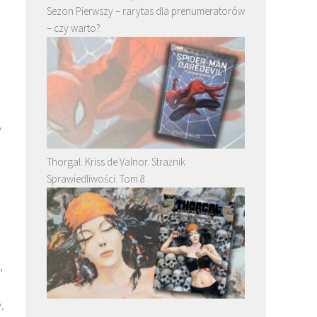
Sezon Pierwszy – rarytas dla prenumeratorów
– czy warto?
y
Thorgal. Kriss de Valnor. Strażnik
Sprawiedliwości. Tom 8
,
.