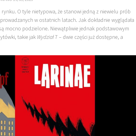
rynku. O tyle nietypowa, że stanowi jedną z niewielu prób
eprowadzanych w ostatnich latach. Jak dokładnie wyglądała
nia są mocno podzielone. Niewątpliwie jednak podstawowym
tówki, takie jak
Wydział
7 – dwie części już dostępne, a