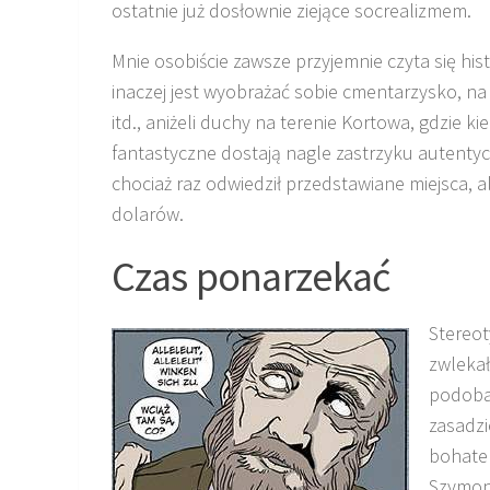
ostatnie już dosłownie ziejące socrealizmem.
Mnie osobiście zawsze przyjemnie czyta się hi
inaczej jest wyobrażać sobie cmentarzysko, n
itd., aniżeli duchy na terenie Kortowa, gdzie
fantastyczne dostają nagle zastrzyku autentyc
chociaż raz odwiedził przedstawiane miejsca, a
dolarów.
Czas ponarzekać
Stereot
zwlekał
podoba,
zasadzi
bohater
Szymon 