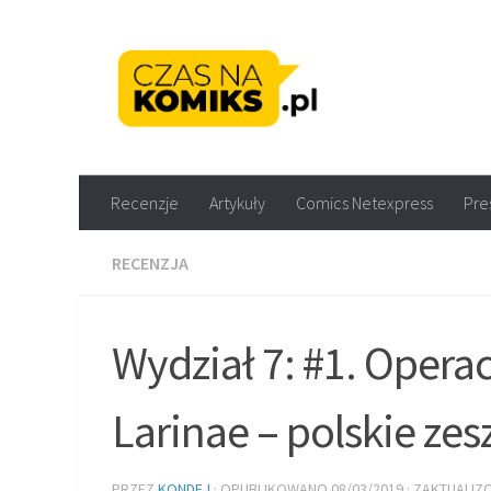
Skip to content
Recenzje komiksów M
Recenzje
Artykuły
Comics Netexpress
Pre
RECENZJA
Wydział 7: #1. Operac
Larinae – polskie ze
PRZEZ
KONDEJ
· OPUBLIKOWANO
08/03/2019
· ZAKTUALI