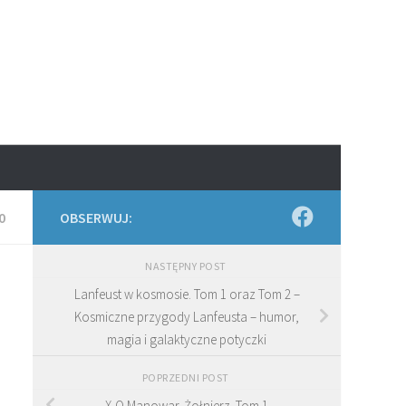
0
OBSERWUJ:
NASTĘPNY POST
Lanfeust w kosmosie. Tom 1 oraz Tom 2 –
Kosmiczne przygody Lanfeusta – humor,
magia i galaktyczne potyczki
POPRZEDNI POST
X-O Manowar. Żołnierz. Tom 1