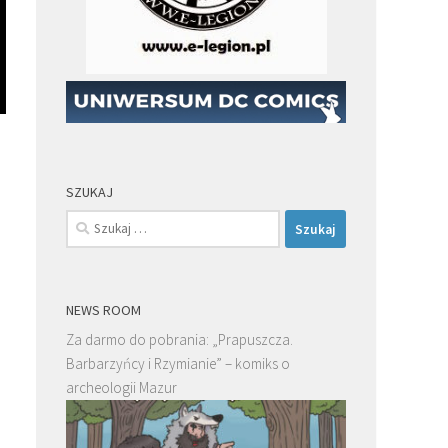
SZUKAJ
Szukaj:
NEWS ROOM
Za darmo do pobrania: „Prapuszcza.
Barbarzyńcy i Rzymianie” – komiks o
archeologii Mazur