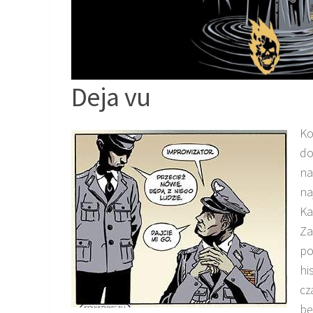
Deja vu
Ko
do
na
na
Ka
Za
po
hi
cz
bę