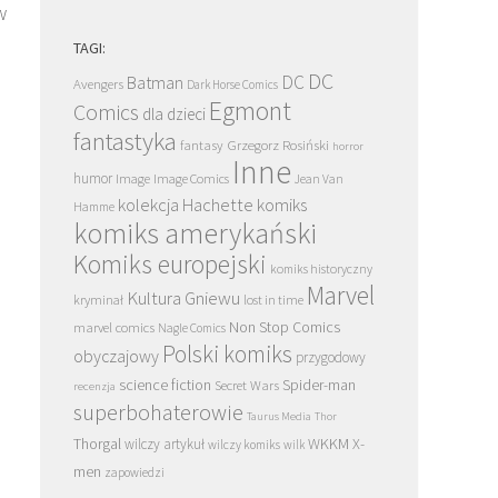
w
TAGI:
DC
DC
Batman
Avengers
Dark Horse Comics
Egmont
Comics
dla dzieci
fantastyka
Grzegorz Rosiński
fantasy
horror
Inne
humor
Image
Image Comics
Jean Van
kolekcja Hachette
komiks
Hamme
komiks amerykański
Komiks europejski
komiks historyczny
Marvel
Kultura Gniewu
kryminał
lost in time
Non Stop Comics
marvel comics
Nagle Comics
Polski komiks
obyczajowy
przygodowy
science fiction
Spider-man
Secret Wars
recenzja
superbohaterowie
Taurus Media
Thor
Thorgal
WKKM
X-
wilczy artykuł
wilczy komiks
wilk
men
zapowiedzi