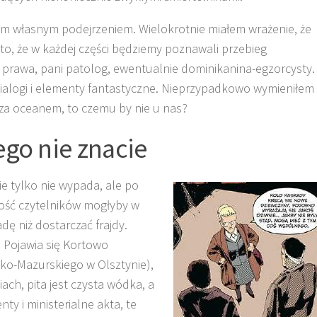
moim własnym podejrzeniem. Wielokrotnie miałem wrażenie, że
to, że w każdej części będziemy poznawali przebieg
y prawa, pani patolog, ewentualnie dominikanina-egzorcysty.
 dialogi i elementy fantastyczne. Nieprzypadkowo wymieniłem
 za oceanem, to czemu by nie u nas?
ego nie znacie
e tylko nie wypada, ale po
lność czytelników mogłyby w
ę niż dostarczać frajdy.
 Pojawia się Kortowo
ko-Mazurskiego w Olsztynie),
ch, pita jest czysta wódka, a
y i ministerialne akta, te