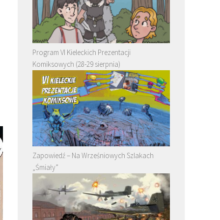
Program VI Kieleckich Prezentacji
Komiksowych (28-29 sierpnia)
Zapowiedź – Na Wrześniowych Szlakach
„Śmiały”