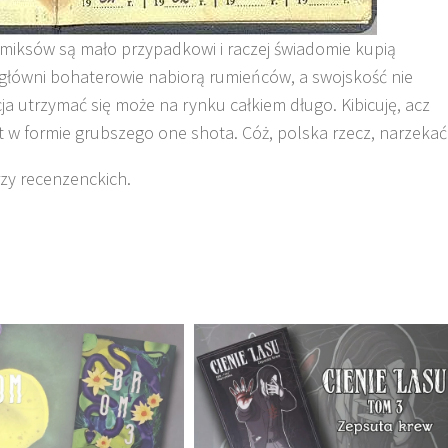
komiksów są mało przypadkowi i raczej świadomie kupią
 główni bohaterowie nabiorą rumieńców, a swojskość nie
 utrzymać się może na rynku całkiem długo. Kibicuję, acz
w formie grubszego one shota. Cóż, polska rzecz, narzekać
zy recenzenckich.