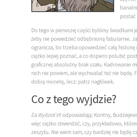
banalni
postać 
Do tego w pierwszej części byliśmy świadkami j
żeby nie powiedzieć odbębnioną fabularnie. Ja
ogranicza, bo trzeba opowiedzieć całą historię
ciężko lepiej poznać, a co dopiero polubić pos
graficznej absolutny brak szału. Kadrowanie m
nich nie powiem, ale wychwalać też nie będę. F
dobrą monetę, lecz: patrz nagłówek.
Co z tego wyjdzie?
Za
Wydział VII
odpowiadają: Kontny, Budziejewsk
więc ciężko stwierdzić, czy, przykładowo, któ
zeszytu. Nie wiem sam, czy bardziej nie będę c