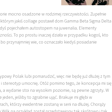
storie mocno osadzone w rodzimej rzeczywistości. Zupełnie
a którym jakiś collage postawił dom Gamma Beta Sigma Delta
 kiedyś pojechałem autostopem na juwenalia. Elementy
zności. To po prostu inaczej działa w przypadku kogoś, kto
lbo przynajmniej wie, co oznaczało kiedyś posiadanie
ypowy Polak lubi pomarudzić, więc nie będę już dłużej z tym
 i stereotyp umocnię. Otóż pomimo tego, że koncepcja mi się
 a wydanie stoi na wysokim poziomie, są pewne zgrzyty. W
e jeden, jeśliby to zgrabnie ująć. Brakuje mi głębi w
ach, którzy ewidentnie zostaną w serii na dłużej. Chorąży
Wilk na przykład został przedstawiony tak skrótowo i tak