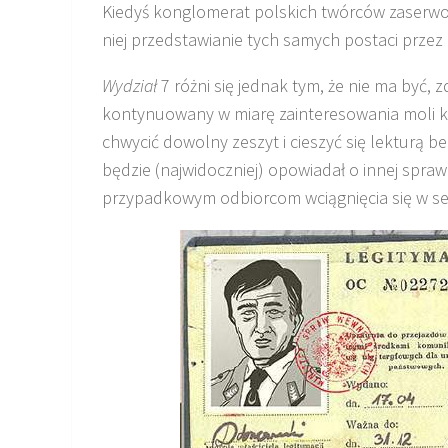
Kiedyś konglomerat polskich twórców zaserwo
niej przedstawianie tych samych postaci przez 
Wydział
7 różni się jednak tym, że nie ma być, 
kontynuowany w miarę zainteresowania moli k
chwycić dowolny zeszyt i cieszyć się lekturą 
będzie (najwidoczniej) opowiadał o innej spra
przypadkowym odbiorcom wciągnięcia się w ser