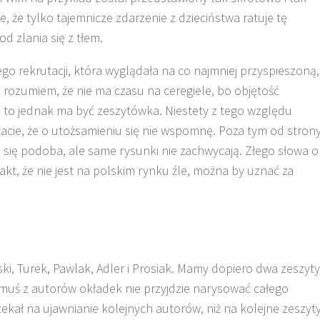
e, że tylko tajemnicze zdarzenie z dzieciństwa ratuje tę
od zlania się z tłem.
ego rekrutacji, która wyglądała na co najmniej przyspieszoną,
 rozumiem, że nie ma czasu na ceregiele, bo objętość
 i to jednak ma być zeszytówka. Niestety z tego względu
tacie, że o utożsamieniu się nie wspomnę. Poza tym od stron
i się podoba, ale same rysunki nie zachwycają. Złego słowa o
akt, że nie jest na polskim rynku źle, można by uznać za
i, Turek, Pawlak, Adler i Prosiak. Mamy dopiero dwa zeszyty
remuś z autorów okładek nie przyjdzie narysować całego
zekał na ujawnianie kolejnych autorów, niż na kolejne zeszyty