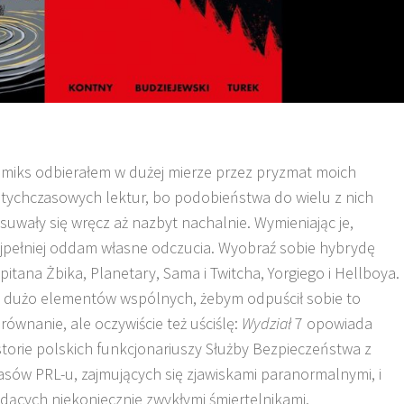
miks odbierałem w dużej mierze przez pryzmat moich
tychczasowych lektur, bo podobieństwa do wielu z nich
suwały się wręcz aż nazbyt nachalnie. Wymieniając je,
jpełniej oddam własne odczucia. Wyobraź sobie hybrydę
pitana Żbika, Planetary, Sama i Twitcha, Yorgiego i Hellboya.
 dużo elementów wspólnych, żebym odpuścił sobie to
równanie, ale oczywiście też uściślę:
Wydział
7 opowiada
storie polskich funkcjonariuszy Służby Bezpieczeństwa z
asów PRL-u, zajmujących się zjawiskami paranormalnymi, i
dących niekoniecznie zwykłymi śmiertelnikami.