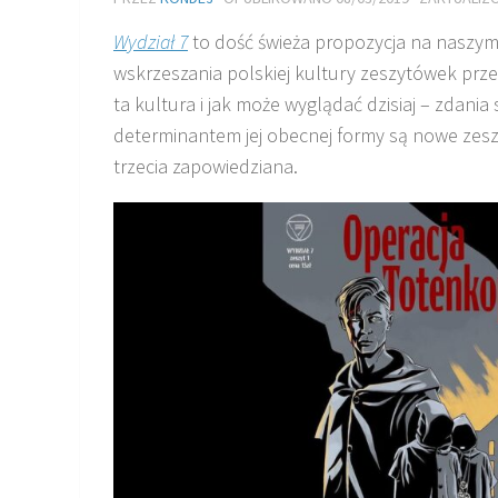
Wydział 7
to dość świeża propozycja na naszym 
wskrzeszania polskiej kultury zeszytówek prz
ta kultura i jak może wyglądać dzisiaj – zda
determinantem jej obecnej formy są nowe zeszy
trzecia zapowiedziana.