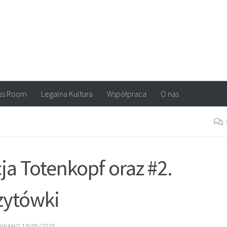
arvel, DC Comics, Image, newsy, konkursy. Wszystko o komiksach
ss Room
Legalna Kultura
Współpraca
O nas
ja Totenkopf oraz #2.
szytówki
ZOWANO
19/05/2025