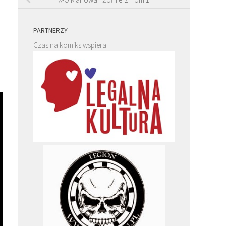
PARTNERZY
Czas na komiks wspiera: