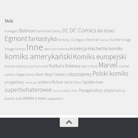
TAGI:
DC Comics
DC
Batman
dla dzieci
Avengers
Dark Horse Comics
Egmont
fantastyka
Grzegorz Rosiński
humor
fantasy
Image
horror
Inne
kolekcja Hachette
komiks
Image Comics
Jean Van Hamme
komiks amerykański
Komiks europejski
Marvel
Kultura Gniewu
komiks historyczny
kryminał
lost in time
marvel
Polski komiks
obyczajowy
Non Stop Comics
comics
Nagle Comics
science fiction
Spider-man
przygodowy
Secret Wars
recenzja
superbohaterowie
Thorgal
wilczy artykuł
wilczy
Taurus Media
Thor
WKKM
X-men
komiks
wilk
zapowiedzi