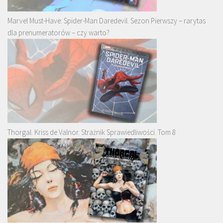
Marvel Must-Have: Spider-Man Daredevil. Sezon Pierwszy – rarytas
dla prenumeratorów – czy warto?
Thorgal. Kriss de Valnor. Strażnik Sprawiedliwości. Tom 8