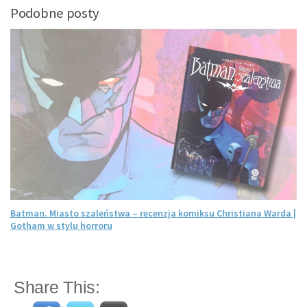
Podobne posty
Batman. Miasto szaleństwa – recenzja komiksu Christiana Warda |
Gotham w stylu horroru
Share This: