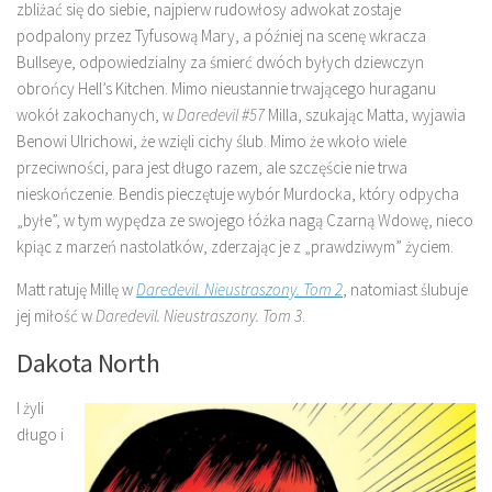
zbliżać się do siebie, najpierw rudowłosy adwokat zostaje
podpalony przez Tyfusową Mary, a później na scenę wkracza
Bullseye, odpowiedzialny za śmierć dwóch byłych dziewczyn
obrońcy Hell’s Kitchen. Mimo nieustannie trwającego huraganu
wokół zakochanych, w
Daredevil #57
Milla, szukając Matta, wyjawia
Benowi Ulrichowi, że wzięli cichy ślub. Mimo że wkoło wiele
przeciwności, para jest długo razem, ale szczęście nie trwa
nieskończenie. Bendis pieczętuje wybór Murdocka, który odpycha
„byłe”, w tym wypędza ze swojego łóżka nagą Czarną Wdowę, nieco
kpiąc z marzeń nastolatków, zderzając je z „prawdziwym” życiem.
Matt ratuję Millę w
Daredevil. Nieustraszony. Tom 2
, natomiast ślubuje
jej miłość w
Daredevil. Nieustraszony. Tom 3
.
Dakota North
I żyli
długo i