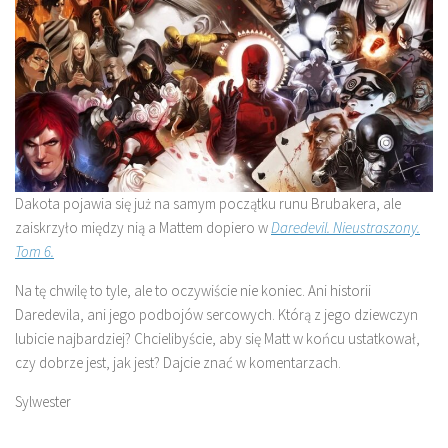
Dakota pojawia się już na samym początku runu Brubakera, ale
zaiskrzyło między nią a Mattem dopiero w
Daredevil. Nieustraszony.
Tom 6.
Na tę chwilę to tyle, ale to oczywiście nie koniec. Ani historii
Daredevila, ani jego podbojów sercowych. Którą z jego dziewczyn
lubicie najbardziej? Chcielibyście, aby się Matt w końcu ustatkował,
czy dobrze jest, jak jest? Dajcie znać w komentarzach.
Sylwester