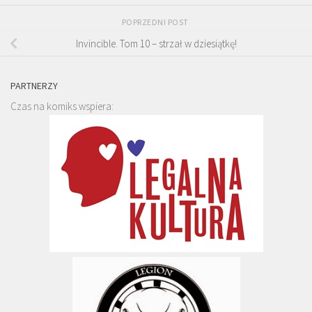
POPRZEDNI POST
Invincible. Tom 10 – strzał w dziesiątkę!
PARTNERZY
Czas na komiks wspiera: