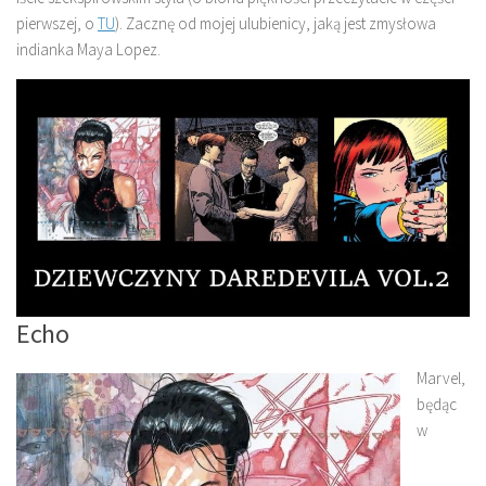
pierwszej, o
TU
). Zacznę od mojej ulubienicy, jaką jest zmysłowa
indianka Maya Lopez.
Echo
Marvel,
będąc
w