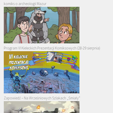
komiks o archeologii Mazur
Program VI Kieleckich Prezentacji Komiksowych (28-29 sierpnia)
Zapowiedź – Na Wrześniowych Szlakach „Śmiały”