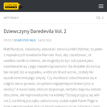
Skip to content
ARTYKUŁY
2
Dziewczyny Daredevila Vol. 2
PRZEZ
SYLWESTER WILK
·
14/02/2021
Matt Murdock, niewidomy adwokat i obrońca Hell’s Kitchen, to jeden
z największych lowelasów Marvela. Kusi, aby zażartować, że
uwielbia randki w ciemno, ale mogłoby to być odczytane jako
naśmiewanie się z jego niepełnosprawności. Na dodatek do końca
tak nie jest, bo w wypadku, w którym stracił wzrok, zostały też
wyostrzone inne jego zmysły. Czy możliwość wsłuchiwania się w
odgłos serca sprawia, że wybiera najpiękniejsze dziewczyny w
okolicy? A może radar, którym dysponuje, nie tylko daje mu widzieć
otoczenie, ale naprowadza też na kobiety? Dzisiaj przyjrzę się serii
vol.2, na której początku zakończony został wątek Karen Page w
iście szekspirowskim stylu (o blond piękności przeczytacie w części