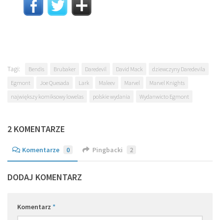
Tagi:
Bendis
Brubaker
Daredevil
David Mack
dziewczyny Daredevila
Egmont
Joe Quesada
Lark
Maleev
Marvel
Marvel Knights
największy komiksowy lowelas
polskie wydania
Wydanwicto Egmont
2 KOMENTARZE
Komentarze
0
Pingbacki
2
DODAJ KOMENTARZ
Komentarz
*