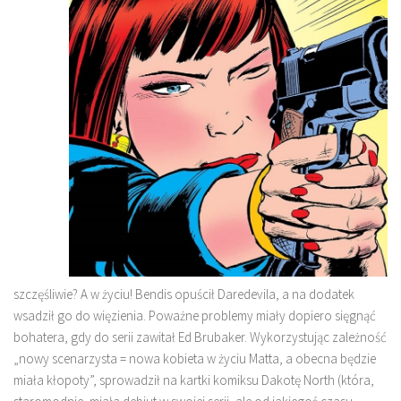
szczęśliwie? A w życiu! Bendis opuścił Daredevila, a na dodatek
wsadził go do więzienia. Poważne problemy miały dopiero sięgnąć
bohatera, gdy do serii zawitał Ed Brubaker. Wykorzystując zależność
„nowy scenarzysta = nowa kobieta w życiu Matta, a obecna będzie
miała kłopoty”, sprowadził na kartki komiksu Dakotę North (która,