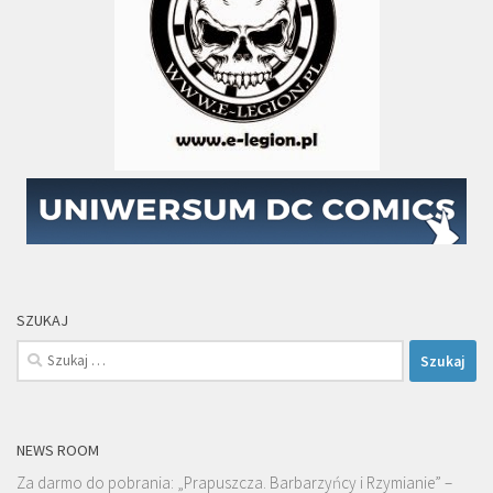
SZUKAJ
Szukaj:
NEWS ROOM
Za darmo do pobrania: „Prapuszcza. Barbarzyńcy i Rzymianie” –