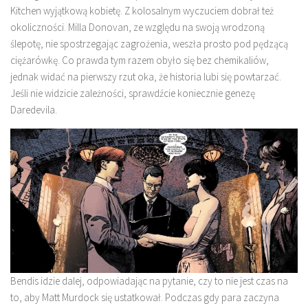
Kitchen wyjątkową kobietę. Z kolosalnym wyczuciem dobrał też
okoliczności. Milla Donovan, ze względu na swoją wrodzoną
ślepotę, nie spostrzegając zagrożenia, weszła prosto pod pędzącą
ciężarówkę. Co prawda tym razem obyło się bez chemikaliów,
jednak widać na pierwszy rzut oka, że historia lubi się powtarzać.
Jeśli nie widzicie zależności, sprawdźcie koniecznie genezę
Daredevila.
Bendis idzie dalej, odpowiadając na pytanie, czy to nie jest czas na
to, aby Matt Murdock się ustatkował. Podczas gdy para zaczyna