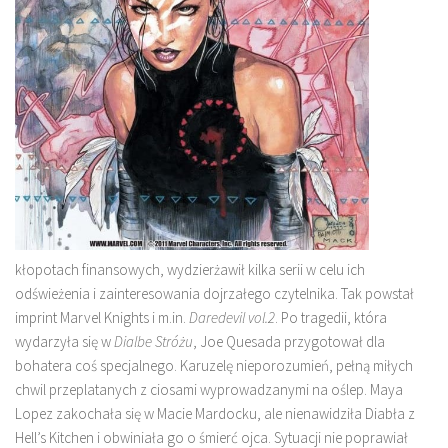
kłopotach finansowych, wydzierżawił kilka serii w celu ich
odświeżenia i zainteresowania dojrzałego czytelnika. Tak powstał
imprint Marvel Knights i m.in.
Daredevil vol.2
. Po tragedii, która
wydarzyła się w
Dialbe Stróżu
, Joe Quesada przygotował dla
bohatera coś specjalnego. Karuzelę nieporozumień, pełną miłych
chwil przeplatanych z ciosami wyprowadzanymi na oślep. Maya
Lopez zakochała się w Macie Mardocku, ale nienawidziła Diabła z
Hell’s Kitchen i obwiniała go o śmierć ojca. Sytuacji nie poprawiał