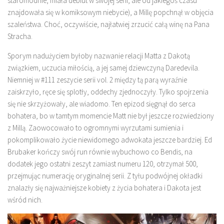
staromodnie, miała debiut w swojej serii, ale od jakiegoś czasu
znajdowała się w komiksowym niebycie), a Millę popchnął w objęcia
szaleństwa. Choć, oczywiście, najłatwiej zrzucić całą winę na Pana
Stracha.
Sporym nadużyciem byłoby nazwanie relacji Matta z Dakotą
związkiem, uczucia miłością, a jej samej dziewczyną Daredevila.
Niemniej w #111 zeszycie serii vol. 2 między tą parą wyraźnie
zaiskrzyło, ręce się splotły, oddechy zjednoczyły. Tylko spojrzenia
się nie skrzyżowały, ale wiadomo. Ten epizod sięgnął do serca
bohatera, bo w tamtym momencie Matt nie był jeszcze rozwiedziony
z Millą. Zaowocowało to ogromnymi wyrzutami sumienia i
pokomplikowało życie niewidomego adwokata jeszcze bardziej. Ed
Brubaker kończy swój run równie wybuchowo co Bendis, na
dodatek jego ostatni zeszyt zamiast numeru 120, otrzymał 500,
przejmując numerację oryginalnej serii. Z tyłu podwójnej okładki
znalazły się najważniejsze kobiety z życia bohatera i Dakota jest
wśród nich.