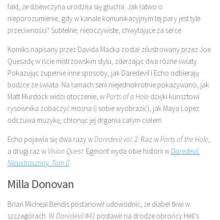
fakt, że dziewczyna urodziła się głucha. Jak łatwo o
nieporozumienie, gdy w kanale komunikacyjnym tej pary jest tyle
przeciwności? Subtelne, nieoczywiste, chwytające za serce.
Komiks napisany przez Davida Macka został zilustrowany przez Joe
Quesadę w iście mistrzowskim stylu, zderzając dwa różne światy.
Pokazując zupełnie inne sposoby, jak Daredevil i Echo odbierają
bodźce ze świata. Na łamach serii niejednokrotnie pokazywano, jak
Matt Murdock widzi otoczenie, w
Parts of a Hole
dzięki kunsztowi
rysownika zobaczyć można (i sobie wyobrazić), jak Maya Lopez
odczuwa muzykę, chłonąc jej drgania całym ciałem.
Echo pojawia się dwa razy w
Daredevil vol. 2
. Raz w
Parts of the Hole
,
a drugi raz w
Vision Quest
. Egmont wyda obie historii w
Daredevil.
Nieustraszony. Tom 0
Milla Donovan
Brian Micheal Bendis postanowił udowodnić, że diabeł tkwi w
szczegółach. W
Daredevil #41
postawił na drodze obrońcy Hell’s