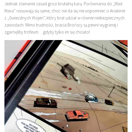
Jednak złamanie zasad grozi brutalną karą. Porównania do „Mad
Maxa” nasuwają się same, choć nie da się nie wspomnieć o Anakinie
z „Gwiezdnych Wojen”, który brał udział w równie niebezpiecznych
zawodach. Mimo trudności, bracia Brońscy są pewni wygranej i
zgarnęliby trofeum… gdyby tylko im się chciało!