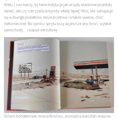
Wielu z nas marzy, by takie instytucje jak urzędy skarbowe przestały
istnieć, ale czy rzeczywiście byłoby wtedy lepiej? Ktoś, kto odnajduje
się w dżungli podatków, może przetrwa i w takim świecie, choć
niekoniecznie. Bo oprócz sprytu liczą się jeszcze siła, broń, szybkie
samochody… i napęd odrzutowy.
Główni bohaterowie, bracia Brońscy, prowadzą warsztat i mają na