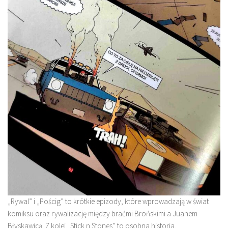
„Rywal” i „Pościg” to krótkie epizody, które wprowadzają w świat
komiksu oraz rywalizację między braćmi Brońskimi a Juanem
Błyskawicą. Z kolei „Stick n Stones” to osobna historia,