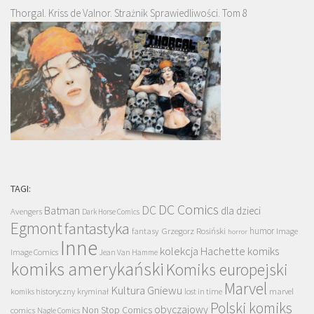
Thorgal. Kriss de Valnor. Strażnik Sprawiedliwości. Tom 8
TAGI:
DC Comics
DC
Batman
dla dzieci
Avengers
Dark Horse Comics
Egmont
fantastyka
Grzegorz Rosiński
humor
fantasy
Image
horror
Inne
kolekcja Hachette
komiks
Image Comics
Jean Van Hamme
komiks amerykański
Komiks europejski
Marvel
Kultura Gniewu
komiks historyczny
kryminał
lost in time
marvel
Polski komiks
obyczajowy
Non Stop Comics
comics
Nagle Comics