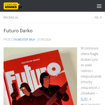
Skip to content
RECENZJA
0
Futuro Darko
PRZEZ
SYLWESTER WILK
·
27/09/2024
Wrześniowa
oferta Nagle
dostarczyła
mi wiele
radości i
niespodzianek
(choćby
związanych z
żółwikami –
KLIK
), a
jeszcze sporo