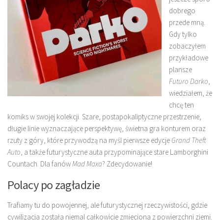
dobrego
przede mną.
Gdy tylko
zobaczyłem
przykładowe
plansze
Futuro Darko
,
wiedziałem, że
chcę ten
komiks w swojej kolekcji. Szare, postapokaliptyczne przestrzenie,
długie linie wyznaczające perspektywę, świetna gra konturem oraz
rzuty z góry, które przywodzą na myśl pierwsze edycje
Grand Theft
Auto
, a także futurystyczne auta przypominające stare Lamborghini
Countach. Dla fanów
Mad Maxa
? Zdecydowanie!
Polacy po zagładzie
Trafiamy tu do powojennej, ale futurystycznej rzeczywistości, gdzie
cywilizacja została niemal całkowicie zmieciona z powierzchni ziemi.