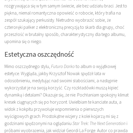
rozgrywająca się w tym samym świecie, ale bez udziału braci. Jest to
piękna, niemal romantyczna opowieść o robocie, który trafia na
zespół szukający perkusisty. Nietrudno wyobrazić sobie, że
czteroręki pałker z elektroniczną precyzją to skarb dla grupy, choć
przeszłość w brutalny sposób, charakterystyczny dla tego albumu,
upomina się o niego.
Estetyczna oszczędność
Mimo oszczędnego stylu,
Futuro Darko
to album o wyjątkowej
estetyce. Wygląda, jakby Krzysztof Nowak spędził lata w
odosobnieniu, medytując nad swoimi słabościami, a następnie
wykorzystał je na swoją korzyść. Czy rozkładówki muszą kipieć
dynamiką i detalami? Okazuje się, że nie. Pochłaniam spokojny klimat
kresek ciągnących się po horyzont. Uwielbiam te kanciate auta, a
widok z kokpitu przywołuje wspomnienia o pierwszych
wyścigowych grach. Prostokątne wizjery z kolei kojarzą mi się z
godzinami spędzonymi na oglądaniu
Star Trek: The Next Generation
i
próbami wyobrażenia, jak widział Geordi La Forge. Autor co prawda