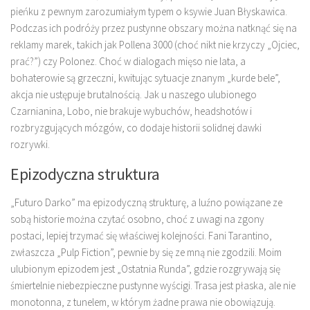
pieńku z pewnym zarozumiałym typem o ksywie Juan Błyskawica.
Podczas ich podróży przez pustynne obszary można natknąć się na
reklamy marek, takich jak Pollena 3000 (choć nikt nie krzyczy „Ojciec,
prać?”) czy Polonez. Choć w dialogach mięso nie lata, a
bohaterowie są grzeczni, kwitując sytuacje znanym „kurde bele”,
akcja nie ustępuje brutalnością. Jak u naszego ulubionego
Czarnianina, Lobo, nie brakuje wybuchów, headshotów i
rozbryzgujących mózgów, co dodaje historii solidnej dawki
rozrywki.
Epizodyczna struktura
„Futuro Darko” ma epizodyczną strukturę, a luźno powiązane ze
sobą historie można czytać osobno, choć z uwagi na zgony
postaci, lepiej trzymać się właściwej kolejności. Fani Tarantino,
zwłaszcza „Pulp Fiction”, pewnie by się ze mną nie zgodzili. Moim
ulubionym epizodem jest „Ostatnia Runda”, gdzie rozgrywają się
śmiertelnie niebezpieczne pustynne wyścigi. Trasa jest płaska, ale nie
monotonna, z tunelem, w którym żadne prawa nie obowiązują.