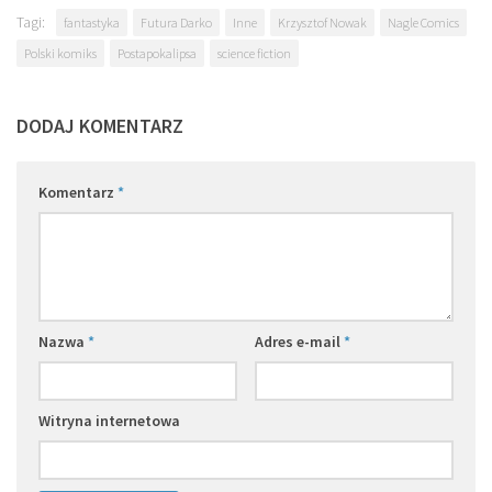
Tagi:
fantastyka
Futura Darko
Inne
Krzysztof Nowak
Nagle Comics
Polski komiks
Postapokalipsa
science fiction
DODAJ KOMENTARZ
Komentarz
*
Nazwa
*
Adres e-mail
*
Witryna internetowa