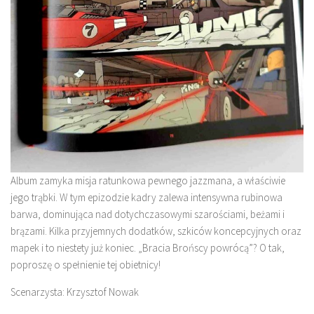
Album zamyka misja ratunkowa pewnego jazzmana, a właściwie
jego trąbki. W tym epizodzie kadry zalewa intensywna rubinowa
barwa, dominująca nad dotychczasowymi szarościami, beżami i
brązami. Kilka przyjemnych dodatków, szkiców koncepcyjnych oraz
mapek i to niestety już koniec. „Bracia Brońscy powrócą”? O tak,
poproszę o spełnienie tej obietnicy!
Scenarzysta: Krzysztof Nowak