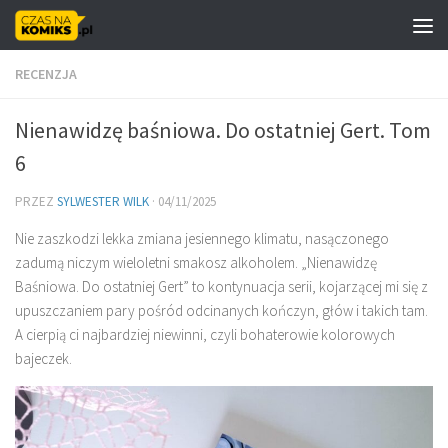
Skip to content
RECENZJA
Nienawidzę baśniowa. Do ostatniej Gert. Tom
6
PRZEZ
SYLWESTER WILK
·
04/11/2025
Nie zaszkodzi lekka zmiana jesiennego klimatu, nasączonego
zadumą niczym wieloletni smakosz alkoholem. „Nienawidzę
Baśniowa. Do ostatniej Gert” to kontynuacja serii, kojarzącej mi się z
upuszczaniem pary pośród odcinanych kończyn, głów i takich tam.
A cierpią ci najbardziej niewinni, czyli bohaterowie kolorowych
bajeczek.