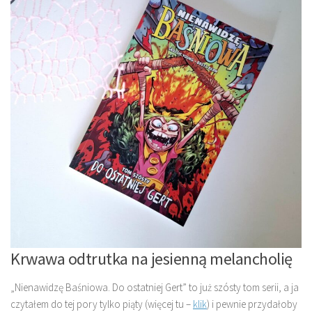
Krwawa odtrutka na jesienną melancholię
„Nienawidzę Baśniowa. Do ostatniej Gert” to już szósty tom serii, a ja
czytałem do tej pory tylko piąty (więcej tu –
klik
) i pewnie przydałoby