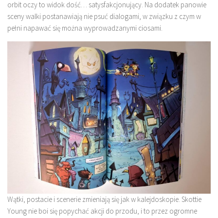
orbit oczy to widok dość… satysfakcjonujący. Na dodatek panowie
sceny walki postanawiają nie psuć dialogami, w związku z czym w
pełni napawać się można wyprowadzanymi ciosami.
Wątki, postacie i scenerie zmieniają się jak w kalejdoskopie. Skottie
Young nie boi się popychać akcji do przodu, i to przez ogromne