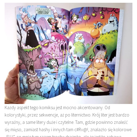
Każdy aspekt tego komiksu jest mocno akcentowany. Od
kolorystyki, przez sekwencje, aż po liternictwo. Krój liter jest bardzo
wyraźny, a same litery duże i czytelne. Tam, gdzie powinno znaleźć
się mięso, zamiast hashy i innych tam c#Rv@!, znalazło się kolorowe
„FUJ”, co mnie tym razem trochę drażniło, ale że jest to zabawa