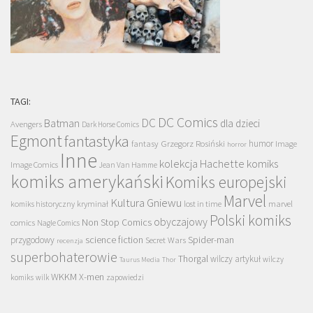
TAGI:
DC Comics
DC
Batman
dla dzieci
Avengers
Dark Horse Comics
Egmont
fantastyka
Grzegorz Rosiński
humor
fantasy
Image
horror
Inne
kolekcja Hachette
komiks
Image Comics
Jean Van Hamme
komiks amerykański
Komiks europejski
Marvel
Kultura Gniewu
komiks historyczny
kryminał
lost in time
marvel
Polski komiks
obyczajowy
Non Stop Comics
comics
Nagle Comics
science fiction
Spider-man
przygodowy
Secret Wars
recenzja
superbohaterowie
Thorgal
wilczy artykuł
wilczy
Taurus Media
Thor
WKKM
X-men
komiks
wilk
zapowiedzi