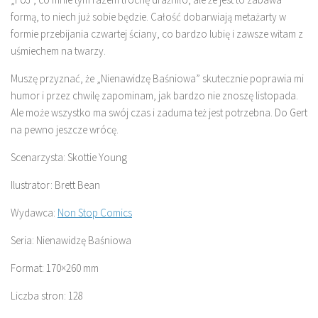
formą, to niech już sobie będzie. Całość dobarwiają metażarty w
formie przebijania czwartej ściany, co bardzo lubię i zawsze witam z
uśmiechem na twarzy.
Muszę przyznać, że „Nienawidzę Baśniowa” skutecznie poprawia mi
humor i przez chwilę zapominam, jak bardzo nie znoszę listopada.
Ale może wszystko ma swój czas i zaduma też jest potrzebna. Do Gert
na pewno jeszcze wrócę.
Scenarzysta: Skottie Young
Ilustrator: Brett Bean
Wydawca:
Non Stop Comics
Seria: Nienawidzę Baśniowa
Format: 170×260 mm
Liczba stron: 128