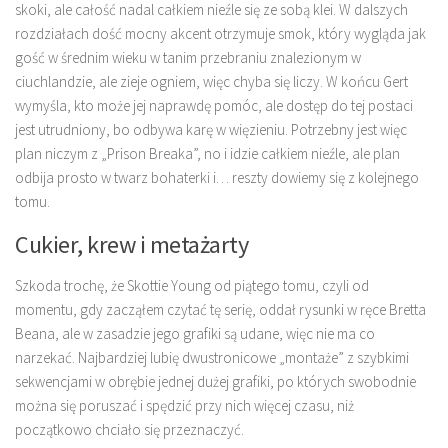
skoki, ale całość nadal całkiem nieźle się ze sobą klei. W dalszych
rozdziałach dość mocny akcent otrzymuje smok, który wygląda jak
gość w średnim wieku w tanim przebraniu znalezionym w
ciuchlandzie, ale zieje ogniem, więc chyba się liczy. W końcu Gert
wymyśla, kto może jej naprawdę pomóc, ale dostęp do tej postaci
jest utrudniony, bo odbywa karę w więzieniu. Potrzebny jest więc
plan niczym z „Prison Breaka”, no i idzie całkiem nieźle, ale plan
odbija prosto w twarz bohaterki i… reszty dowiemy się z kolejnego
tomu.
Cukier, krew i metażarty
Szkoda trochę, że Skottie Young od piątego tomu, czyli od
momentu, gdy zacząłem czytać tę serię, oddał rysunki w ręce Bretta
Beana, ale w zasadzie jego grafiki są udane, więc nie ma co
narzekać. Najbardziej lubię dwustronicowe „montaże” z szybkimi
sekwencjami w obrębie jednej dużej grafiki, po których swobodnie
można się poruszać i spędzić przy nich więcej czasu, niż
początkowo chciało się przeznaczyć.