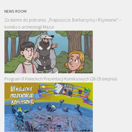
NEWS ROOM
Za darmo do pobrania: „Prapuszcza. Barbarzyńcy i Rzymianie” –
komiks o archeologii Mazur
Program VI Kieleckich Prezentacji Komiksowych (28-29 sierpnia)