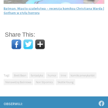
Batman. Miasto szaleństwa – recenzja komiksu Christiana Warda |
Gotham w stylu horroru
Share This:
Tagi:
Brett Bean
fantastyka
humor
Inne
komiks amerykański
Nienawidzę Baśniowa
Non Stp omics
Skottie Young
OBSERWUJ: