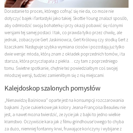
Dorastanie to proces, którego cofnąć się nie da, co może nie
dotyczyć bajek i fantastyki jako takiej. Skottie Young znalazł sposób,
aby odmłodzić swoją bohaterkę i przy okazji pobawić się różnymi
wersjami tej samej postaci. I tak, co prawda tylko przez chwilę, ale
jednak, zobaczycie Gert Jaskiniowca, Gert Królową czy słodką Gert z
lizaczkami. Następuje szybka wymiana ciosów i pozostają już tylko
dwie wersje: młoda, którą znam z okładek poprzednich tomów, i ta
starsza, która przyczłapała z piekła… czy tam z poprzedniego
tomu. Świetne spotkanie, chętnie też powiedziałbym coś swojej
młodszej wersji, tudzież zamieniłbym się z nią miejscami.
Kalejdoskop szalonych pomysłów
„Nienawidzę Baśniowa” oparte jest na konsumpcji rozczarowania
bajkami. Życie cukierkowe jak kolory Jeana-Françoisa Beaulieu nie
jest, a nawet można twierdzić, że życie jak z bajki to jedno wielkie
kłamstwo. Oczywiście kara jak z filmu grindhouse’owego to chyba
za dużo, niemniej fontanny krwi, fruwające kończyny i wybijane z