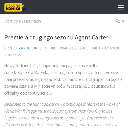
Skip to content
COMICS NETEXPRESS
0
Premiera drugiego sezonu Agent Carter
PRZEZ
CZAS NA KOMIKS
· OPUBLIKOWANO
13/05/2015
· ZAKTUALIZOWANO
27/01/2025
Nowy Jork może być najpopularniejszym miastem dla
superbohaterów Marvela, ale drugi sezon Agent Carter przyniesie
nam przeprowadzkę na zachód. Najbardziej urocza agentka będzie
bowiem działała w Mieście Aniołów. Wczoraj ABC opublikowało
oficjalny opis fabuły serialu:
Dedicated to the fight against new atomic age threats in the wake of
World War II, Peggy must now journey from New York City to Los
Angeles for her most dangerous assignment yet. But even as she
discovers new friends, a new home — and perhaps even a new love —