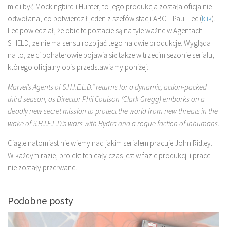
mieli być Mockingbird i Hunter, to jego produkcja została oficjalnie
odwołana, co potwierdził jeden z szefów stacji ABC – Paul Lee (
klik
).
Lee powiedział, że obie te postacie są na tyle ważne w Agentach
SHIELD, że nie ma sensu rozbijać tego na dwie produkcje. Wygląda
na to, że ci bohaterowie pojawią się także w trzecim sezonie serialu,
którego oficjalny opis przedstawiamy poniżej:
Marvel’s Agents of S.H.I.E.L.D.” returns for a dynamic, action-packed
third season, as Director Phil Coulson (Clark Gregg) embarks on a
deadly new secret mission to protect the world from new threats in the
wake of S.H.I.E.L.D.’s wars with Hydra and a rogue faction of Inhumans.
Ciągle natomiast nie wiemy nad jakim serialem pracuje John Ridley.
W każdym razie, projekt ten cały czas jest w fazie produkcji i prace
nie zostały przerwane.
Podobne posty