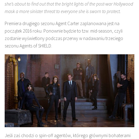
she’s about to find out that the bright lights of the post-war Hollywood
mask a more sinister threat to everyone she is sworn to protect.
Premiera drugiego sezonu Agent Carter zaplanowana jest na
początek 2016 roku. Ponownie będzie to tzw. mid-season, czyli
zostanie wyświetlony podczas przerwy w nadawaniu trzeciego
sezonu Agents of SHIELD.
Jeśli zaś chodzi o spin-off agentów, którego głównymi bohaterami