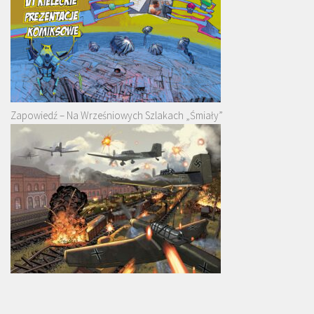
Zapowiedź – Na Wrześniowych Szlakach „Śmiały”