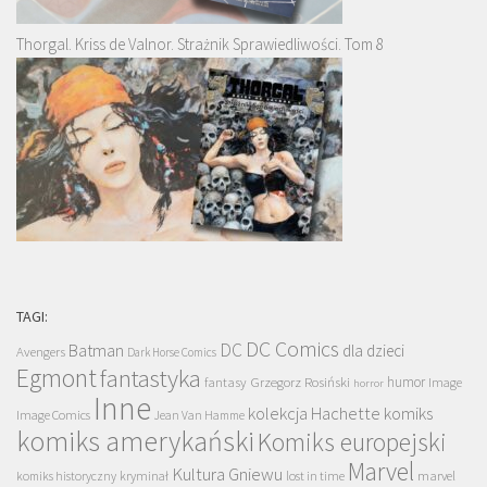
Thorgal. Kriss de Valnor. Strażnik Sprawiedliwości. Tom 8
TAGI:
DC Comics
DC
Batman
dla dzieci
Avengers
Dark Horse Comics
Egmont
fantastyka
Grzegorz Rosiński
humor
fantasy
Image
horror
Inne
kolekcja Hachette
komiks
Image Comics
Jean Van Hamme
komiks amerykański
Komiks europejski
Marvel
Kultura Gniewu
komiks historyczny
kryminał
lost in time
marvel