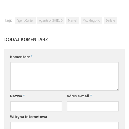
Tagi:
Agent Carter
Agents of SHIELD
Marvel
Mockingbird
Seriale
DODAJ KOMENTARZ
Komentarz
*
Nazwa
*
Adres e-mail
*
Witryna internetowa