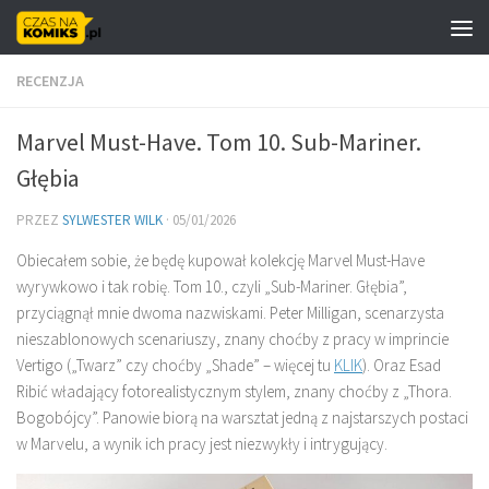
Skip to content
RECENZJA
Marvel Must-Have. Tom 10. Sub-Mariner.
Głębia
PRZEZ
SYLWESTER WILK
·
05/01/2026
Obiecałem sobie, że będę kupował kolekcję Marvel Must-Have
wyrywkowo i tak robię. Tom 10., czyli „Sub-Mariner. Głębia”,
przyciągnął mnie dwoma nazwiskami. Peter Milligan, scenarzysta
nieszablonowych scenariuszy, znany choćby z pracy w imprincie
Vertigo („Twarz” czy choćby „Shade” – więcej tu
KLIK
). Oraz Esad
Ribić władający fotorealistycznym stylem, znany choćby z „Thora.
Bogobójcy”. Panowie biorą na warsztat jedną z najstarszych postaci
w Marvelu, a wynik ich pracy jest niezwykły i intrygujący.