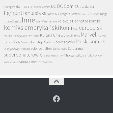
DC Comics
DC
Batman
dla dzieci
Avengers
Dark Horse Comics
Egmont
fantastyka
Grzegorz Rosiński
humor
fantasy
Image
horror
Inne
kolekcja Hachette
komiks
Image Comics
Jean Van Hamme
komiks amerykański
Komiks europejski
Marvel
Kultura Gniewu
komiks historyczny
kryminał
lost in time
marvel
Polski komiks
obyczajowy
Non Stop Comics
comics
Nagle Comics
science fiction
Spider-man
przygodowy
Secret Wars
recenzja
superbohaterowie
Thorgal
wilczy artykuł
wilczy
Taurus Media
Thor
WKKM
X-men
komiks
wilk
zapowiedzi