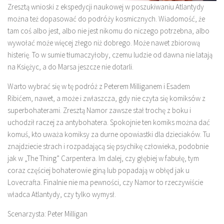
Zresztą wnioski z ekspedycji naukowej w poszukiwaniu Atlantydy
można też dopasować do podróży kosmicznych. Wiadomość, że
tam coś albo jest, albo nie jest nikomu do niczego potrzebna, albo
wywołać może więcej złego niż dobrego. Może nawet zbiorową
histerię. To w sumie tłumaczyłoby, czemu ludzie od dawna nie latają
na Księżyc, a do Marsa jeszcze nie dotarli.
Warto wybrać się w tę podróż z Peterem Milliganem i Esadem
Ribićem, nawet, a może i zwłaszcza, gdy nie czyta się komiksów z
superbohaterami. Zresztą Namor zawsze stał trochę z boku i
uchodził raczej za antybohatera. Spokojnie ten komiks można dać
komuś, kto uważa komiksy za durne opowiastki dla dzieciaków. Tu
znajdziecie strach i rozpadającą się psychikę człowieka, podobnie
jak w „The Thing” Carpentera. Im dalej, czy głębiej w fabułę, tym
coraz częściej bohaterowie giną lub popadają w obłęd jak u
Lovecrafta. Finalnie nie ma pewności, czy Namor to rzeczywiście
władca Atlantydy, czy tylko wymysł.
Scenarzysta: Peter Milligan