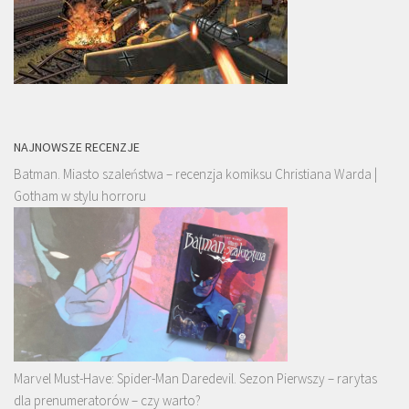
NAJNOWSZE RECENZJE
Batman. Miasto szaleństwa – recenzja komiksu Christiana Warda |
Gotham w stylu horroru
Marvel Must-Have: Spider-Man Daredevil. Sezon Pierwszy – rarytas
dla prenumeratorów – czy warto?