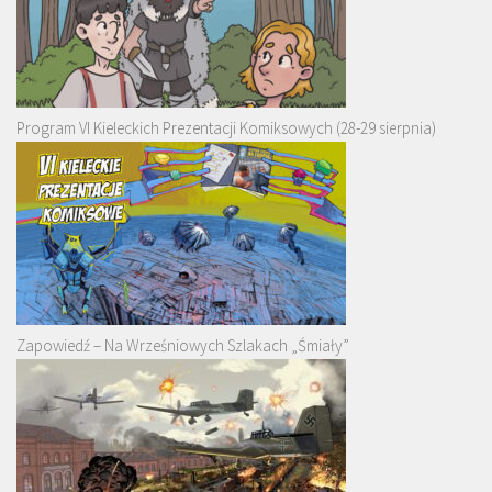
Program VI Kieleckich Prezentacji Komiksowych (28-29 sierpnia)
Zapowiedź – Na Wrześniowych Szlakach „Śmiały”