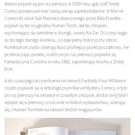
Namor pojawił się po raz pierwszy w 1939 roku, gdy szef Timely
Comics postanowił mieć swoją wersję superbohaterów. W Marvel
Comics #1 obok Sub-Marinera stworzonego przez Billa Everetta
pojawił się też oryginalny Human Torch, ale też chłopiec
wychowujący się samotnie w dżungli, zwany Ka-Zar. Oś czasu sięga
aż do tego starego komiksu, co daje pełny historyczny obraz.
Komiksiarze często obierają dużo późniejszy punkt początkowy, nie
przekraczając punktu, w którym po raz pierwszy pojawiła się
Fantastyczna Czwórka w roku 1962, zapominając trochę o Złotej
Erze.
A do czasu jego przywrócenia na łamach Fantastic Four #4 Namor
często pojawiał się w antologicznym Marvel Mystery Comics, w tym
po raz pierwszy na okładce w czwartym zeszycie, dostał swój tytuł i
wplątał się w pierwszy cross-over w historii wydawnictwa, ścierając
się z Human Torchem na łamach dwóch magazynów.