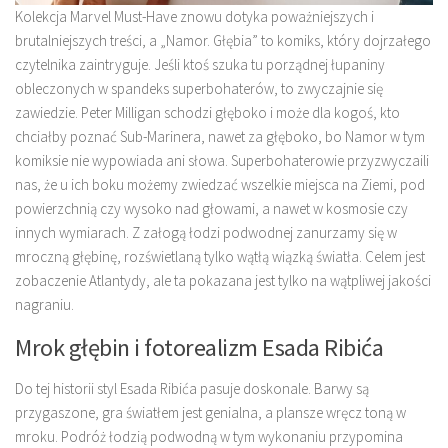
Kolekcja Marvel Must-Have znowu dotyka poważniejszych i
brutalniejszych treści, a „Namor. Głębia” to komiks, który dojrzałego
czytelnika zaintryguje. Jeśli ktoś szuka tu porządnej łupaniny
obleczonych w spandeks superbohaterów, to zwyczajnie się
zawiedzie. Peter Milligan schodzi głęboko i może dla kogoś, kto
chciałby poznać Sub-Marinera, nawet za głęboko, bo Namor w tym
komiksie nie wypowiada ani słowa. Superbohaterowie przyzwyczaili
nas, że u ich boku możemy zwiedzać wszelkie miejsca na Ziemi, pod
powierzchnią czy wysoko nad głowami, a nawet w kosmosie czy
innych wymiarach. Z załogą łodzi podwodnej zanurzamy się w
mroczną głębinę, rozświetlaną tylko wątłą wiązką światła. Celem jest
zobaczenie Atlantydy, ale ta pokazana jest tylko na wątpliwej jakości
nagraniu.
Mrok głębin i fotorealizm Esada Ribića
Do tej historii styl Esada Ribića pasuje doskonale. Barwy są
przygaszone, gra światłem jest genialna, a plansze wręcz toną w
mroku. Podróż łodzią podwodną w tym wykonaniu przypomina