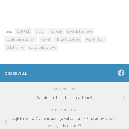
Tagi:
Esad Ribić
groza
hachette
kolekcja Hachette
komiks amerykański
Marvel
Marvel Must-Have
Peter Milligan
Sub-Mariner
supberbohaterowie
OBSERWUJ:
NASTĘPNY POST
Sandman. Teatr tajemnic. Tom 3
POPRZEDNI POST
Kajtek i Koko. Śladem białego wilka. Tom 2. Chybiony strzał –
wilczy artykuł nr 73