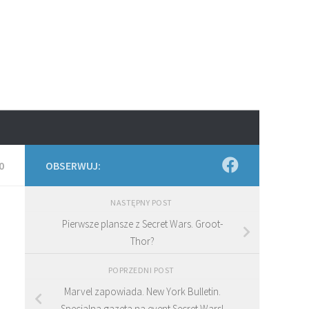
0
OBSERWUJ:
NASTĘPNY POST
Pierwsze plansze z Secret Wars. Groot-
Thor?
POPRZEDNI POST
Marvel zapowiada. New York Bulletin.
Specjalna gazeta na event Secret Wars!