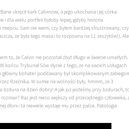
ane skręcił kark Calvinowi, a jego ukochana i jej córka
e i dla wielu portfeli byłoby lepiej, gdyby historia
miejscu. Sam nie wiem, czy byłem bardziej sfrustrowany, czy
zcza, że była tego masa i to rozpisana na 11 zeszytów!). Ale
em to, że Calvin nie pozostał zbyt długo w świecie umarłych.
. W końcu Trybunał Sów słynie z tego, że na swoich usługach
gdy główny bohater poddawany był skomplikowanym zabiego
rzez Rzeźnika. W sumie na wolności były, hmmm, ze 3
na bzdura na dzień dobry! A jak już jesteśmy przy bzdurach, t
j rozmiar? Raz jest nieco większy od przeciętnego człowieka, 
ej dłoni i ta niewiele wystaje mu przez palce. Patologia