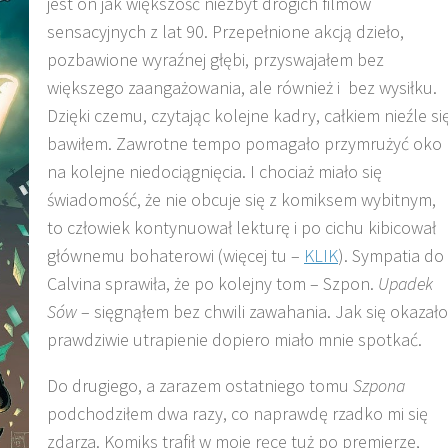
jest on jak większość niezbyt drogich filmów
sensacyjnych z lat 90. Przepełnione akcją dzieło,
pozbawione wyraźnej głębi, przyswajałem bez
większego zaangażowania, ale również i bez wysiłku.
Dzięki czemu, czytając kolejne kadry, całkiem nieźle si
bawiłem. Zawrotne tempo pomagało przymrużyć oko
na kolejne niedociągnięcia. I chociaż miało się
świadomość, że nie obcuje się z komiksem wybitnym,
to człowiek kontynuował lekturę i po cichu kibicował
głównemu bohaterowi (więcej tu –
KLIK
). Sympatia do
Calvina sprawiła, że po kolejny tom – Szpon.
Upadek
Sów
– sięgnąłem bez chwili zawahania. Jak się okazało
prawdziwie utrapienie dopiero miało mnie spotkać.
Do drugiego, a zarazem ostatniego tomu
Szpona
podchodziłem dwa razy, co naprawdę rzadko mi się
zdarza. Komiks trafił w moje ręce tuż po premierze,