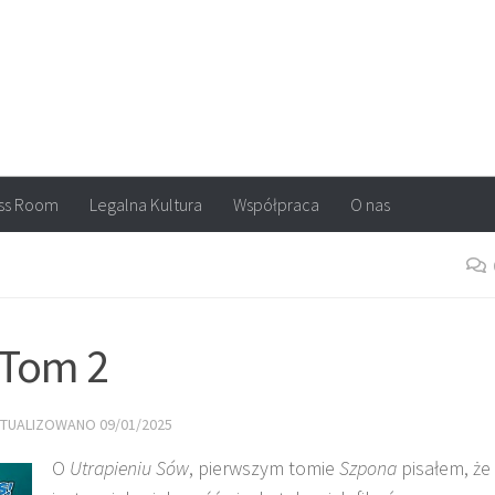
arvel, DC Comics, Image, newsy, konkursy. Wszystko o komiksach
ss Room
Legalna Kultura
Współpraca
O nas
 Tom 2
KTUALIZOWANO
09/01/2025
O
Utrapieniu Sów
, pierwszym tomie
Szpona
pisałem, że