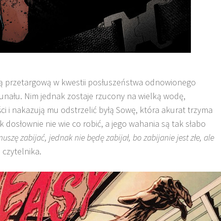
tą przetargową w kwestii posłuszeństwa odnowionego
unału. Nim jednak zostaje rzucony na wielką wodę,
ci i nakazują mu odstrzelić byłą Sowę, która akurat trzyma
k dosłownie nie wie co robić, a jego wahania są tak słabo
uszę zabijać, jednak nie będę zabijał, bo zabijanie jest złe, ale
 czytelnika.