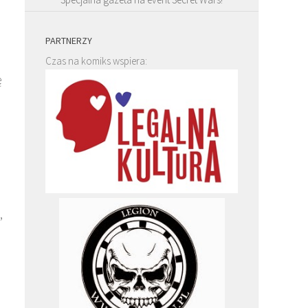
PARTNERZY
Czas na komiks wspiera:
ę
,