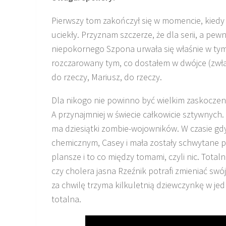
Pierwszy tom zakończył się w momencie, kiedy B
uciekły. Przyznam szczerze, że dla serii, a pewni
niepokornego Szpona urwała się właśnie w tym 
rozczarowany tym, co dostałem w dwójce (zwłas
do rzeczy, Mariusz, do rzeczy.
Dla nikogo nie powinno być wielkim zaskoczeni
A przynajmniej w świecie całkowicie sztywnych
ma dziesiątki zombie-wojowników. W czasie 
chemicznym, Casey i mała zostały schwytane p
plansze i to co między tomami, czyli nic. Total
czy cholera jasna Rzeźnik potrafi zmieniać swó
za chwilę trzyma kilkuletnią dziewczynkę w jedn
totalna.