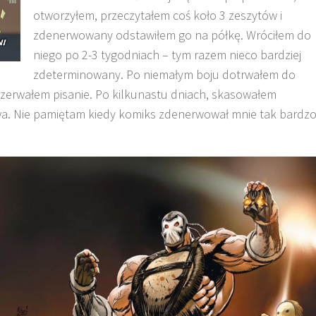
otworzyłem, przeczytałem coś koło 3 zeszytów i
zdenerwowany odstawiłem go na półkę. Wróciłem do
niego po 2-3 tygodniach – tym razem nieco bardziej
zdeterminowany. Po niemałym boju dotrwałem do
rzerwałem pisanie. Po kilkunastu dniach, skasowałem
wa. Nie pamiętam kiedy komiks zdenerwował mnie tak bardzo