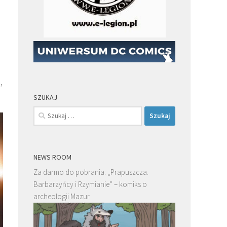
,
SZUKAJ
Szukaj:
NEWS ROOM
Za darmo do pobrania: „Prapuszcza.
Barbarzyńcy i Rzymianie” – komiks o
archeologii Mazur