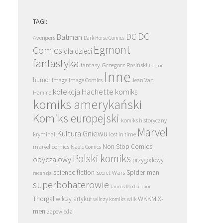
TAGI:
DC
DC
Batman
Avengers
Dark Horse Comics
Egmont
Comics
dla dzieci
fantastyka
Grzegorz Rosiński
fantasy
horror
Inne
humor
Image
Image Comics
Jean Van
kolekcja Hachette
komiks
Hamme
komiks amerykański
Komiks europejski
komiks historyczny
Marvel
Kultura Gniewu
kryminał
lost in time
Non Stop Comics
marvel comics
Nagle Comics
Polski komiks
obyczajowy
przygodowy
science fiction
Spider-man
Secret Wars
recenzja
superbohaterowie
Taurus Media
Thor
Thorgal
WKKM
X-
wilczy artykuł
wilczy komiks
wilk
men
zapowiedzi