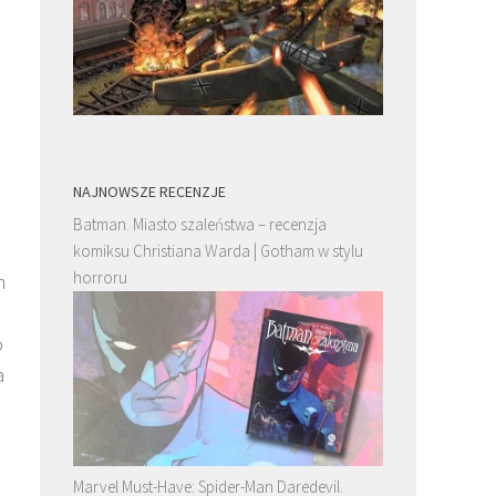
NAJNOWSZE RECENZJE
Batman. Miasto szaleństwa – recenzja
komiksu Christiana Warda | Gotham w stylu
horroru
m
o
a
Marvel Must-Have: Spider-Man Daredevil.