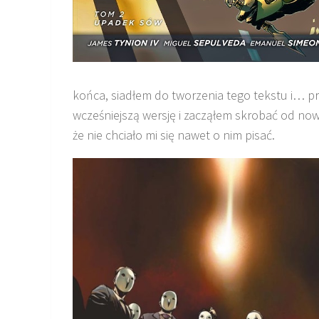
końca, siadłem do tworzenia tego tekstu i… p
wcześniejszą wersję i zacząłem skrobać od no
że nie chciało mi się nawet o nim pisać.