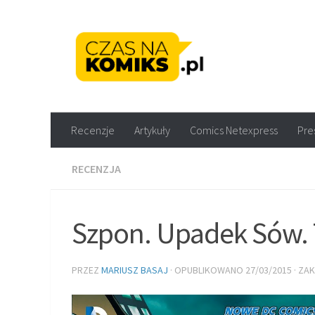
Skip to content
Recenzje komiksów M
Recenzje
Artykuły
Comics Netexpress
Pre
RECENZJA
Szpon. Upadek Sów.
PRZEZ
MARIUSZ BASAJ
· OPUBLIKOWANO
27/03/2015
· ZA