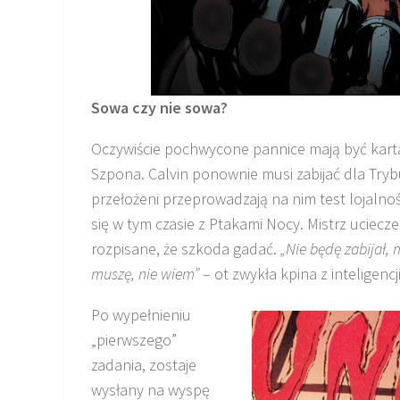
Sowa czy nie sowa?
Oczywiście pochwycone pannice mają być kar
Szpona. Calvin ponownie musi zabijać dla Tryb
przełożeni przeprowadzają na nim test lojalnoś
się w tym czasie z Ptakami Nocy. Mistrz uciecze
rozpisane, że szkoda gadać.
„Nie będę zabijał, m
muszę, nie wiem”
– ot zwykła kpina z inteligencji
Po wypełnieniu
„pierwszego”
zadania, zostaje
wysłany na wyspę