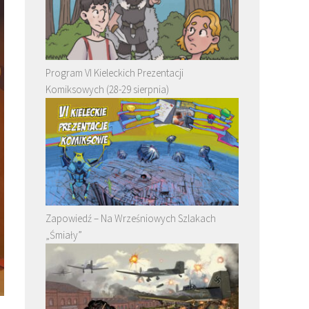
Program VI Kieleckich Prezentacji
Komiksowych (28-29 sierpnia)
Zapowiedź – Na Wrześniowych Szlakach
„Śmiały”