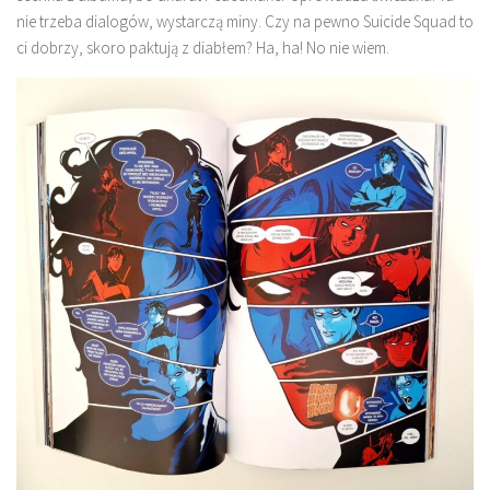
nie trzeba dialogów, wystarczą miny. Czy na pewno Suicide Squad to
ci dobrzy, skoro paktują z diabłem? Ha, ha! No nie wiem.