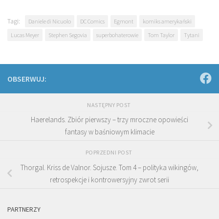
Tagi:
Daniele di Nicuolo
DC Comics
Egmont
komiks amerykański
Lucas Meyer
Stephen Segovia
superbohaterowie
Tom Taylor
Tytani
OBSERWUJ:
NASTĘPNY POST
Haerelands. Zbiór pierwszy – trzy mroczne opowieści
fantasy w baśniowym klimacie
POPRZEDNI POST
Thorgal. Kriss de Valnor. Sojusze. Tom 4 – polityka wikingów,
retrospekcje i kontrowersyjny zwrot serii
PARTNERZY