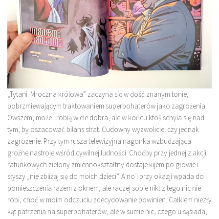
„Tytani. Mroczna królowa” zaczyna się w dość znanym tonie,
pobrzmiewającym traktowaniem superbohaterów jako zagrożenia.
Owszem, może i robią wiele dobra, ale w końcu ktoś schyla się nad
tym, by oszacować bilans strat. Cudowny wyzwoliciel czy jednak
zagrożenie. Przy tym rusza telewizyjna nagonka wzbudzająca
groźne nastroje wśród cywilnej ludności. Choćby przy jednej z akcji
ratunkowych zielony zmiennokształtny dostaje kijem po głowie i
słyszy „nie zbliżaj się do moich dzieci”. A no i przy okazji wpada do
pomieszczenia razem z oknem, ale raczej sobie nikt z tego nic nie
robi, choć w moim odczuciu zdecydowanie powinien. Całkiem niezły
kąt patrzenia na superbohaterów, ale w sumie nic, czego u sąsiada,