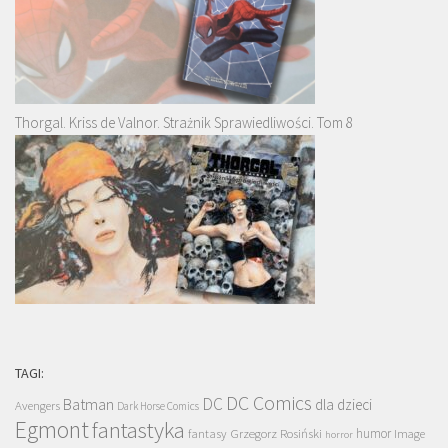
Thorgal. Kriss de Valnor. Strażnik Sprawiedliwości. Tom 8
TAGI:
DC Comics
DC
Batman
dla dzieci
Avengers
Dark Horse Comics
Egmont
fantastyka
Grzegorz Rosiński
humor
fantasy
Image
horror