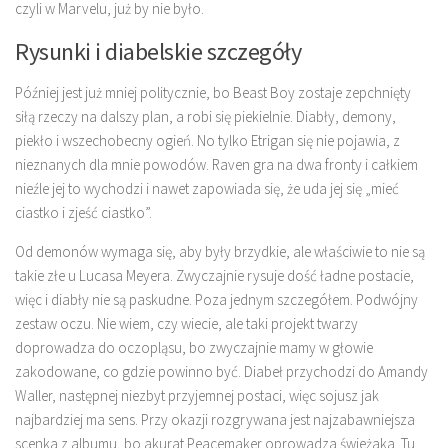
czyli w Marvelu, już by nie było.
Rysunki i diabelskie szczegóły
Później jest już mniej politycznie, bo Beast Boy zostaje zepchnięty
siłą rzeczy na dalszy plan, a robi się piekielnie. Diabły, demony,
piekło i wszechobecny ogień. No tylko Etrigan się nie pojawia, z
nieznanych dla mnie powodów. Raven gra na dwa fronty i całkiem
nieźle jej to wychodzi i nawet zapowiada się, że uda jej się „mieć
ciastko i zjeść ciastko”.
Od demonów wymaga się, aby były brzydkie, ale właściwie to nie są
takie złe u Lucasa Meyera. Zwyczajnie rysuje dość ładne postacie,
więc i diabły nie są paskudne. Poza jednym szczegółem. Podwójny
zestaw oczu. Nie wiem, czy wiecie, ale taki projekt twarzy
doprowadza do oczopląsu, bo zwyczajnie mamy w głowie
zakodowane, co gdzie powinno być. Diabeł przychodzi do Amandy
Waller, następnej niezbyt przyjemnej postaci, więc sojusz jak
najbardziej ma sens. Przy okazji rozgrywana jest najzabawniejsza
scenka z albumu, bo akurat Peacemaker oprowadza świeżaka. Tu