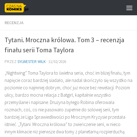
Skip to content
RECENZJA
Tytani. Mroczna królowa. Tom 3 – recenzja
finału serii Toma Taylora
PRZEZ
SYLWESTER WILK
·
11/02/2026
„Nightwing” Toma Taylora to świetna seria, choć im bliżej finału, tym
napięcie coraz bardziej siadało, ale nadal skończyło się wszystko na
poziomie co najmniej dobrym, choć już może bez rewelacji. Poziom
ulicy, bardzo mocna relacja z Batgirl, kapitalnie wszystko
przemyślane i napisane. Drużyna byłego Robina oferowała
rozmach, coś, co nie pasowało zupełnie do solowej serii, tym
bardziej że Liga Sprawiedliwości po Mrocznym Kryzysie przestała
istnieć. „Tytani. Mroczna królowa” to zwieńczenie serii, w nieco
innym klimacie niż pierwsze dwa tomy z planetarną rozpierduchą.