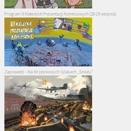
Program VI Kieleckich Prezentacji Komiksowych (28-29 sierpnia)
Zapowiedź – Na Wrześniowych Szlakach „Śmiały”