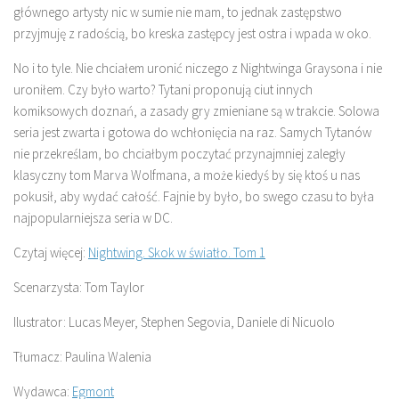
głównego artysty nic w sumie nie mam, to jednak zastępstwo
przyjmuję z radością, bo kreska zastępcy jest ostra i wpada w oko.
No i to tyle. Nie chciałem uronić niczego z Nightwinga Graysona i nie
uroniłem. Czy było warto? Tytani proponują ciut innych
komiksowych doznań, a zasady gry zmieniane są w trakcie. Solowa
seria jest zwarta i gotowa do wchłonięcia na raz. Samych Tytanów
nie przekreślam, bo chciałbym poczytać przynajmniej zaległy
klasyczny tom Marva Wolfmana, a może kiedyś by się ktoś u nas
pokusił, aby wydać całość. Fajnie by było, bo swego czasu to była
najpopularniejsza seria w DC.
Czytaj więcej:
Nightwing. Skok w światło. Tom 1
Scenarzysta: Tom Taylor
Ilustrator: Lucas Meyer, Stephen Segovia, Daniele di Nicuolo
Tłumacz: Paulina Walenia
Wydawca:
Egmont