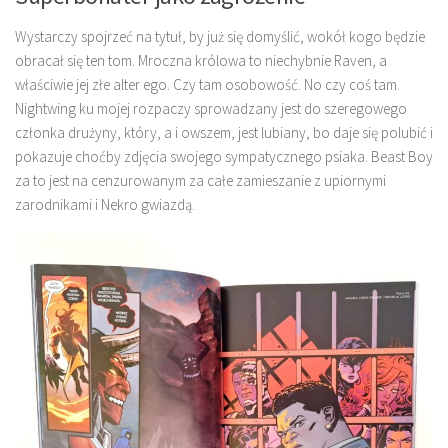
Wystarczy spojrzeć na tytuł, by już się domyślić, wokół kogo będzie
obracał się ten tom. Mroczna królowa to niechybnie Raven, a
właściwie jej złe alter ego. Czy tam osobowość. No czy coś tam.
Nightwing ku mojej rozpaczy sprowadzany jest do szeregowego
członka drużyny, który, a i owszem, jest lubiany, bo daje się polubić i
pokazuje choćby zdjęcia swojego sympatycznego psiaka. Beast Boy
za to jest na cenzurowanym za całe zamieszanie z upiornymi
zarodnikami i Nekro gwiazdą.