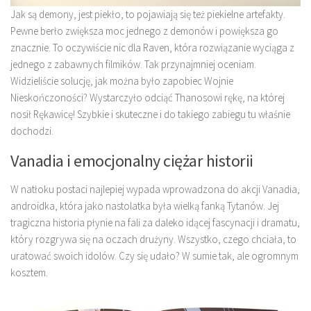
Jak są demony, jest piekło, to pojawiają się też piekielne artefakty.
Pewne berło zwiększa moc jednego z demonów i powiększa go
znacznie. To oczywiście nic dla Raven, która rozwiązanie wyciąga z
jednego z zabawnych filmików. Tak przynajmniej oceniam.
Widzieliście solucję, jak można było zapobiec Wojnie
Nieskończoności? Wystarczyło odciąć Thanosowi rękę, na której
nosił Rękawicę! Szybkie i skuteczne i do takiego zabiegu tu właśnie
dochodzi.
Vanadia i emocjonalny ciężar historii
W natłoku postaci najlepiej wypada wprowadzona do akcji Vanadia,
androidka, która jako nastolatka była wielką fanką Tytanów. Jej
tragiczna historia płynie na fali za daleko idącej fascynacji i dramatu,
który rozgrywa się na oczach drużyny. Wszystko, czego chciała, to
uratować swoich idolów. Czy się udało? W sumie tak, ale ogromnym
kosztem.