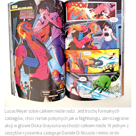
Lucas Meyer sobie całkiem nieźle radzi. Jest trochę formalnych
zabiegów, choć nie tak potężnych jak w Nightwingu, ale rozegranie
akcji w głowie Dicka Graysona wychodzi całkiem nieźle. W jednym z
zeszytów rysownika zastępuje Daniele Di Nicuolo i mimo że do