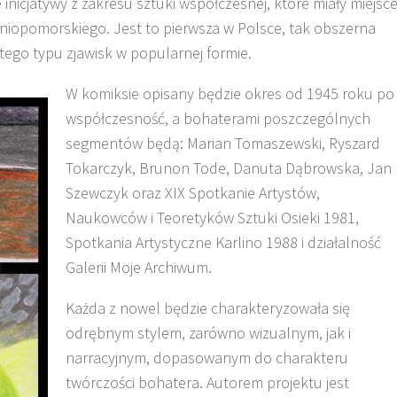
inicjatywy z zakresu sztuki współczesnej, które miały miejsc
iopomorskiego. Jest to pierwsza w Polsce, tak obszerna
tego typu zjawisk w popularnej formie.
W komiksie opisany będzie okres od 1945 roku po
współczesność, a bohaterami poszczególnych
segmentów będą: Marian Tomaszewski, Ryszard
Tokarczyk, Brunon Tode, Danuta Dąbrowska, Jan
Szewczyk oraz XIX Spotkanie Artystów,
Naukowców i Teoretyków Sztuki Osieki 1981,
Spotkania Artystyczne Karlino 1988 i działalność
Galerii Moje Archiwum.
Każda z nowel będzie charakteryzowała się
odrębnym stylem, zarówno wizualnym, jak i
narracyjnym, dopasowanym do charakteru
twórczości bohatera. Autorem projektu jest