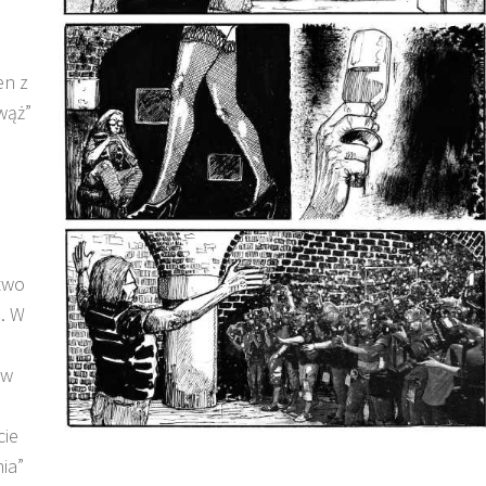
en z
wąż”
ctwo
. W
 w
cie
ia”