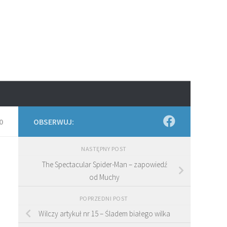
0
OBSERWUJ:
NASTĘPNY POST
The Spectacular Spider-Man – zapowiedź
od Muchy
POPRZEDNI POST
Wilczy artykuł nr 15 – Śladem białego wilka