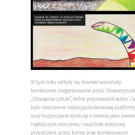
W tym roku odbyły się również warsztaty
komiksowe zorganizowane przez Stowarzysze
„Oswajanie sztuki”, które poprowadził autor. C
było stworzenie międzypokoleniowej platform
oraz rozpoczęcie dyskusji o mieście jako swoim
najbliższym otoczeniu i wspólnie dzielonej
przestrzeni, przez formę prac komiksowych