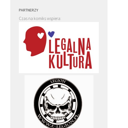
e
PARTNERZY
Czas na komiks wspiera: