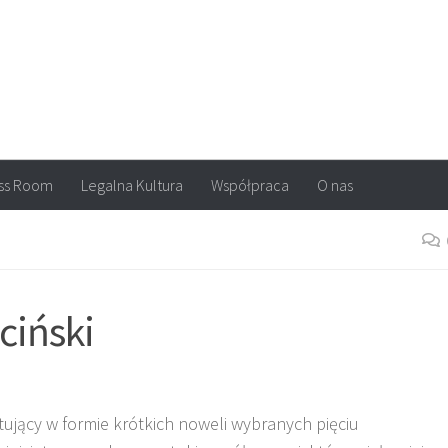
arvel, DC Comics, Image, newsy, konkursy. Wszystko o komiksach
ss Room
Legalna Kultura
Współpraca
O nas
ciński
tujący w formie krótkich noweli wybranych pięciu