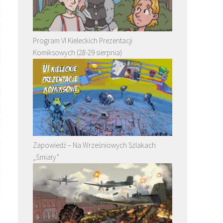
Program VI Kieleckich Prezentacji
Komiksowych (28-29 sierpnia)
Zapowiedź – Na Wrześniowych Szlakach
„Śmiały”