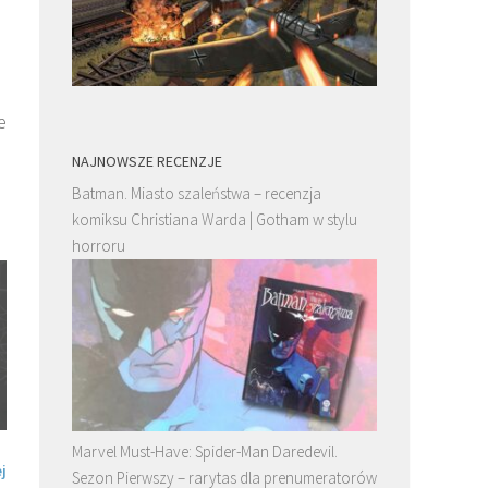
e
NAJNOWSZE RECENZJE
Batman. Miasto szaleństwa – recenzja
komiksu Christiana Warda | Gotham w stylu
horroru
Marvel Must-Have: Spider-Man Daredevil.
LIS POWRACA! – nowa seria komiksowa,
Osiedle Swoboda 2 – recen
j
rusza zbiórka!
szalonej odsłony serii
Sezon Pierwszy – rarytas dla prenumeratorów