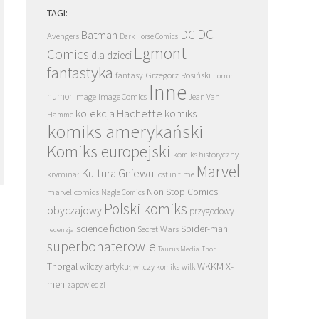
TAGI:
DC
DC
Batman
Avengers
Dark Horse Comics
Egmont
Comics
dla dzieci
fantastyka
Grzegorz Rosiński
fantasy
horror
Inne
humor
Image
Image Comics
Jean Van
kolekcja Hachette
komiks
Hamme
komiks amerykański
Komiks europejski
komiks historyczny
Marvel
Kultura Gniewu
kryminał
lost in time
Non Stop Comics
marvel comics
Nagle Comics
Polski komiks
obyczajowy
przygodowy
science fiction
Spider-man
Secret Wars
recenzja
superbohaterowie
Taurus Media
Thor
Thorgal
WKKM
X-
wilczy artykuł
wilczy komiks
wilk
men
zapowiedzi