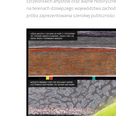
szczecińskich artystów oraz ważne historyczne 
na terenach dzisiejszego województwa zachodn
próba zaprezentowania szerokiej publiczności 