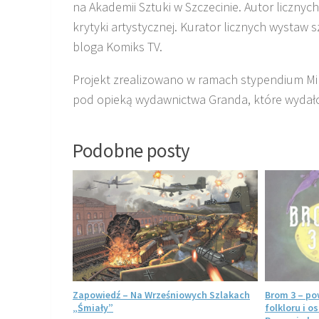
na Akademii Sztuki w Szczecinie. Autor licznych
krytyki artystycznej. Kurator licznych wystaw s
bloga Komiks TV.
Projekt zrealizowano w ramach stypendium Min
pod opieką wydawnictwa Granda, które wydało 
Podobne posty
omiksu
Zapowiedź – Na Wrześniowych Szlakach
Brom 3 – po
iego
„Śmiały”
folkloru i 