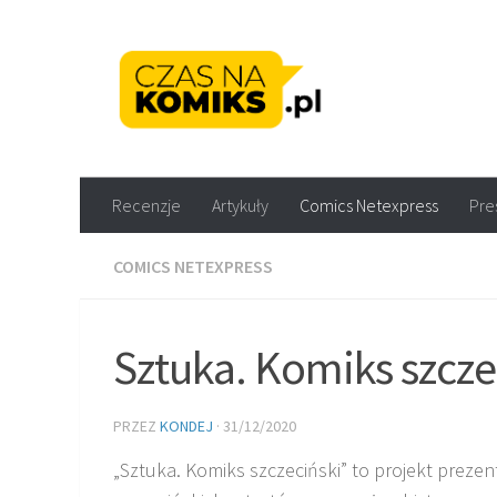
Skip to content
Recenzje komiksów M
Recenzje
Artykuły
Comics Netexpress
Pre
COMICS NETEXPRESS
Sztuka. Komiks szcze
PRZEZ
KONDEJ
·
31/12/2020
„Sztuka. Komiks szczeciński” to projekt prezen