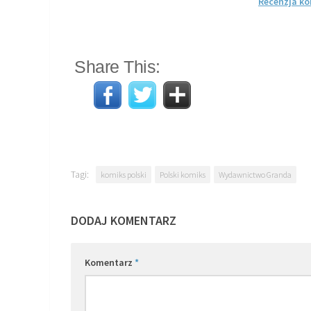
Recenzja k
Share This:
Tagi:
komiks polski
Polski komiks
Wydawnictwo Granda
DODAJ KOMENTARZ
Komentarz
*