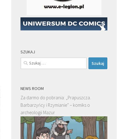
SZUKAJ
Szukaj:
NEWS ROOM
Za darmo do pobrania: „Prapuszcza.
Barbarzyńcy i Rzymianie” – komiks o
archeologii Mazur