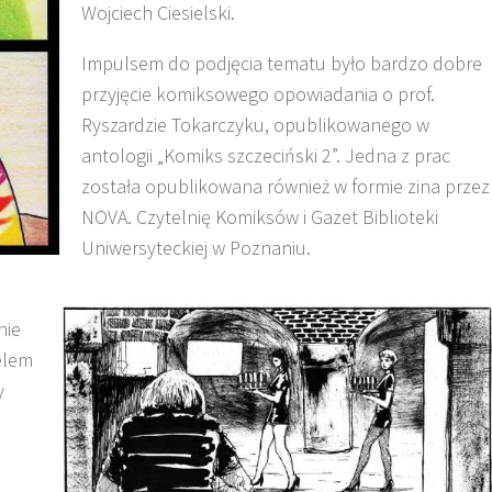
Wojciech Ciesielski.
Impulsem do podjęcia tematu było bardzo dobre
przyjęcie komiksowego opowiadania o prof.
Ryszardzie Tokarczyku, opublikowanego w
antologii „Komiks szczeciński 2”. Jedna z prac
została opublikowana również w formie zina przez
NOVA. Czytelnię Komiksów i Gazet Biblioteki
Uniwersyteckiej w Poznaniu.
nie
elem
y