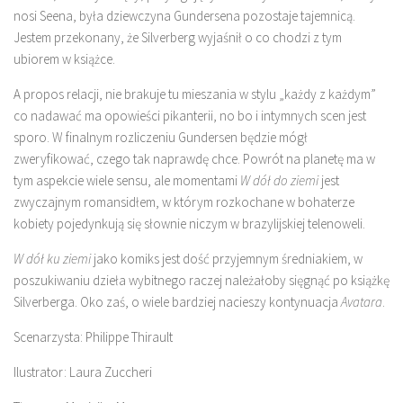
nosi Seena, była dziewczyna Gundersena pozostaje tajemnicą.
Jestem przekonany, że Silverberg wyjaśnił o co chodzi z tym
ubiorem w książce.
A propos relacji, nie brakuje tu mieszania w stylu „każdy z każdym”
co nadawać ma opowieści pikanterii, no bo i intymnych scen jest
sporo. W finalnym rozliczeniu Gundersen będzie mógł
zweryfikować, czego tak naprawdę chce. Powrót na planetę ma w
tym aspekcie wiele sensu, ale momentami
W dół do ziemi
jest
zwyczajnym romansidłem, w którym rozkochane w bohaterze
kobiety pojedynkują się słownie niczym w brazylijskiej telenoweli.
W dół ku ziemi
jako komiks jest dość przyjemnym średniakiem, w
poszukiwaniu dzieła wybitnego raczej należałoby sięgnąć po książkę
Silverberga. Oko zaś, o wiele bardziej nacieszy kontynuacja
Avatara
.
Scenarzysta: Philippe Thirault
Ilustrator: Laura Zuccheri