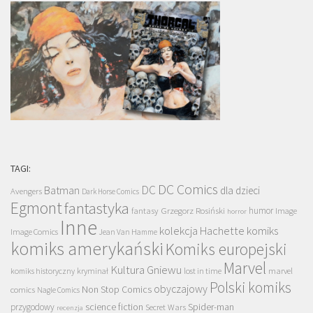
TAGI:
DC Comics
DC
Batman
dla dzieci
Avengers
Dark Horse Comics
Egmont
fantastyka
Grzegorz Rosiński
humor
fantasy
Image
horror
Inne
kolekcja Hachette
komiks
Image Comics
Jean Van Hamme
komiks amerykański
Komiks europejski
Marvel
Kultura Gniewu
komiks historyczny
kryminał
lost in time
marvel
Polski komiks
obyczajowy
Non Stop Comics
comics
Nagle Comics
science fiction
Spider-man
przygodowy
Secret Wars
recenzja