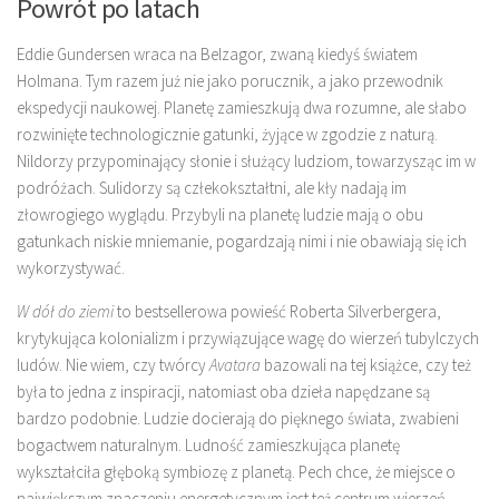
Powrót po latach
Eddie Gundersen wraca na Belzagor, zwaną kiedyś światem
Holmana. Tym razem już nie jako porucznik, a jako przewodnik
ekspedycji naukowej. Planetę zamieszkują dwa rozumne, ale słabo
rozwinięte technologicznie gatunki, żyjące w zgodzie z naturą.
Nildorzy przypominający słonie i służący ludziom, towarzysząc im w
podróżach. Sulidorzy są człekokształtni, ale kły nadają im
złowrogiego wyglądu. Przybyli na planetę ludzie mają o obu
gatunkach niskie mniemanie, pogardzają nimi i nie obawiają się ich
wykorzystywać.
W dół do ziemi
to bestsellerowa powieść Roberta Silverbergera,
krytykująca kolonializm i przywiązujące wagę do wierzeń tubylczych
ludów. Nie wiem, czy twórcy
Avatara
bazowali na tej książce, czy też
była to jedna z inspiracji, natomiast oba dzieła napędzane są
bardzo podobnie. Ludzie docierają do pięknego świata, zwabieni
bogactwem naturalnym. Ludność zamieszkująca planetę
wykształciła głęboką symbiozę z planetą. Pech chce, że miejsce o
największym znaczeniu energetycznym jest też centrum wierzeń