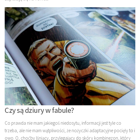
Czy są dziury w fabule?
Co prawda nie mam jakiegoś niedosytu, informacji jest tyle co
trzeba, ale nie mam wątpliwości, że nożyczki adaptacyjne pocięły to i
owo. O, choćby lśniący, przylegający do skóry kombinezon, który