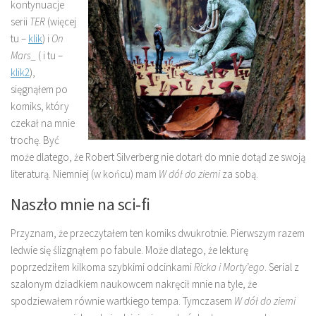
kontynuacje
serii
TER
(więcej
tu –
klik
) i
On
Mars_
( i tu –
klik2
),
sięgnąłem po
komiks, który
czekał na mnie
trochę. Być
może dlatego, że Robert Silverberg nie dotarł do mnie dotąd ze swoją
literaturą. Niemniej (w końcu) mam
W dół do ziemi
za sobą.
Naszło mnie na sci-fi
Przyznam, że przeczytałem ten komiks dwukrotnie. Pierwszym razem
ledwie się ślizgnąłem po fabule. Może dlatego, że lekturę
poprzedziłem kilkoma szybkimi odcinkami
Ricka i Morty’ego
. Serial z
szalonym dziadkiem naukowcem nakręcił mnie na tyle, że
spodziewałem równie wartkiego tempa. Tymczasem
W dół do ziemi