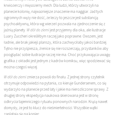
krwiożerczy i mięsożerny mech. Dla ludzi, którzy utworzyli na
planecie kolonię, najważniejsze znaczenie ma naggiar. Jad tych
ogromnych węży nie dość, że leczy to jeszcze jest substancją
psychoaktywną, która wg wierzeń pozwala na zjednoczenie się z
jaźnią planety.
W dół do ziemi
jest przyjemny dla oka, ale ilustracje
Luary Zuccheri określiłbym raczej jako poprawne. Owszem, jest
ładnie, ale brak jakiejś planszy, która zachwyciłaby jakoś bardziej.
Tętno nie przyśpiesza, źrenice się nie rozszerzają, przystanków aby
pooglądać sobie ilustracje raczej nie ma. Choć przykuwająca uwagę
grafika z okładki jest jednym z kadrów komiksu, więc spodziewać się
można czegoś więcej.
W dół do ziemi
zmierza powoli do finału. Z jednej strony czytelnik
otrzymuje odpowiedzi na pytania, co kieruje Gundersenem, co się
wydarzyło na planecie przed laty i jakie ma nierozliczone sprawy. Z
drugiej strony ekspedycja naukowa skierowana jest w stronę
odkrycia tajemniczego rytuału ponownych narodzin. Krążą nawet
domysły, że jest to klucz do nieśmiertelności. Wszystkie wątki
zaplatają się na koniec.