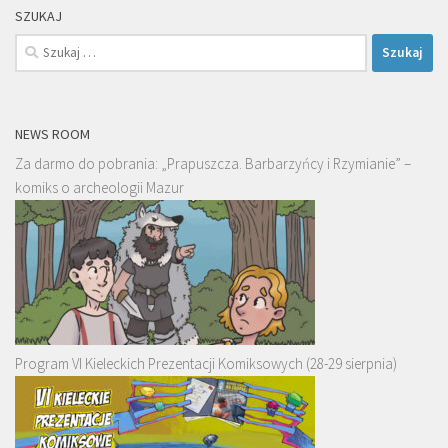
SZUKAJ
Szukaj:
NEWS ROOM
Za darmo do pobrania: „Prapuszcza. Barbarzyńcy i Rzymianie” –
komiks o archeologii Mazur
Program VI Kieleckich Prezentacji Komiksowych (28-29 sierpnia)