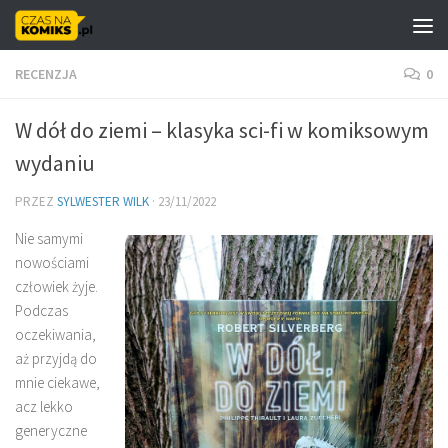
Skip to content
RECENZJA
0
W dół do ziemi – klasyka sci-fi w komiksowym
wydaniu
PRZEZ
SYLWESTER WILK
·
23/11/2022
Nie samymi
nowościami
człowiek żyje.
Podczas
oczekiwania,
aż przyjdą do
mnie ciekawe,
acz lekko
generyczne