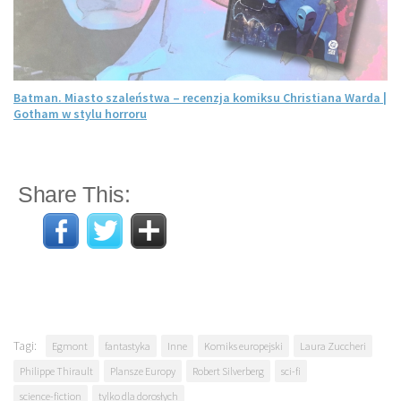
Batman. Miasto szaleństwa – recenzja komiksu Christiana Warda |
Gotham w stylu horroru
Share This:
Tagi:
Egmont
fantastyka
Inne
Komiks europejski
Laura Zuccheri
Philippe Thirault
Plansze Europy
Robert Silverberg
sci-fi
science-fiction
tylko dla dorosłych