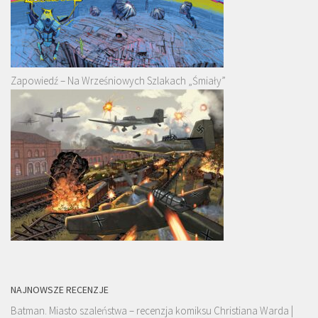
Zapowiedź – Na Wrześniowych Szlakach „Śmiały”
NAJNOWSZE RECENZJE
Batman. Miasto szaleństwa – recenzja komiksu Christiana Warda |