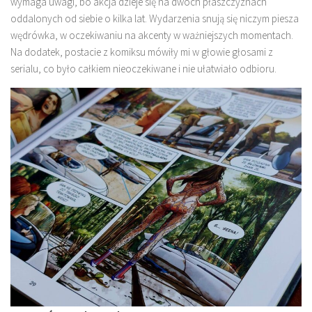
wymaga uwagi, bo akcja dzieje się na dwóch płaszczyznach
oddalonych od siebie o kilka lat. Wydarzenia snują się niczym piesza
wędrówka, w oczekiwaniu na akcenty w ważniejszych momentach.
Na dodatek, postacie z komiksu mówiły mi w głowie głosami z
serialu, co było całkiem nieoczekiwane i nie ułatwiało odbioru.