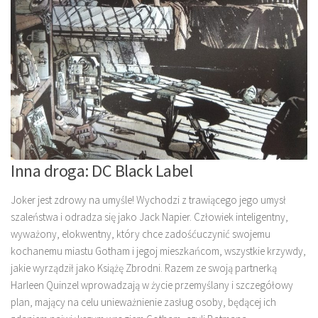
Inna droga: DC Black Label
Joker jest zdrowy na umyśle! Wychodzi z trawiącego jego umysł
szaleństwa i odradza się jako Jack Napier. Człowiek inteligentny,
wyważony, elokwentny, który chce zadośćuczynić swojemu
kochanemu miastu Gotham i jegoj mieszkańcom, wszystkie krzywdy,
jakie wyrządził jako Książę Zbrodni. Razem ze swoją partnerką
Harleen Quinzel wprowadzają w życie przemyślany i szczegółowy
plan, mający na celu unieważnienie zasług osoby, będącej ich