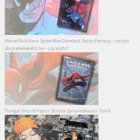
Marvel Must-Have: Spider-Man Daredevil. Sezon Pierwszy – rarytas
dla prenumeratorów – czy warto?
Thorgal. Kriss de Valnor. Strażnik Sprawiedliwości. Tom 8