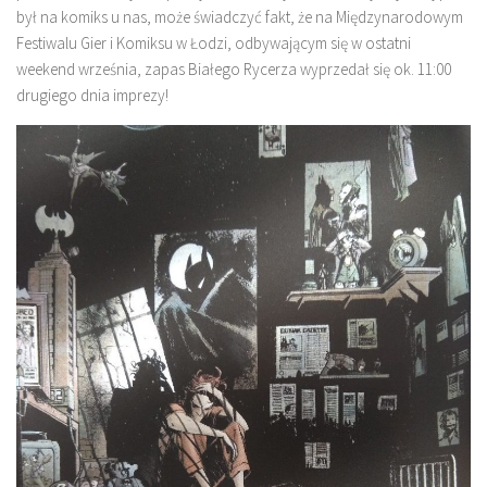
był na komiks u nas, może świadczyć fakt, że na Międzynarodowym
Festiwalu Gier i Komiksu w Łodzi, odbywającym się w ostatni
weekend września, zapas Białego Rycerza wyprzedał się ok. 11:00
drugiego dnia imprezy!