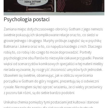
Psychologia postaci
Zamiana miejsc dotychczasowego obrońcy Gotham z jego nemezis
świetnie pokazuję ich skomplikowane relacje oraz to, co siedzi w
głowie jednego i drugiego. Murphy próbuje zagłębić się w psychikę
Batmana i Jokera oraz w to, co napędza każdego z nich. Dlaczego
robią to, co robią i do czego to może doprowadzić. Portrety
psychologiczne obu Panów to niezwykle ciekawe przypadki. Pewnie
więksi od scenarzystów komiksowych specjaliści w tej materii mieliby
nie lada wyzwanie, by rozgryźć złożoność umysłów tych jednostek.
Ubawiłem się świetnie, obserwując, jak w obliczu wywrócenia
porządku w Gotham do góry nogami, prezentują się ci odwieczni
rywale. Nie mogłem się też oprzeć wrażeniu, że ci wielcy przeciwnicy
z pozoru tak różni, są do siebie bardzo podobni.
Unikalna chemia pomiędzy tymi postaciami jest kultowa i stanowi
wdzięczne pole do popisu dla ciekawych pomysłów bystrych