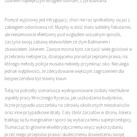
zdaniem największym wrogiem Gotham, czyli Batmana.
Pomysł wyjściowy jest intrygujący, choć nie raz spotkaliśmy się już z
zabiegiem odwrócenia ról. Murphy w dość mało subtelny fabularnie,
ale niesamowicie efektowny pod względem wizualnym sposób,
zaczyna swoją zabawę elseworldem ze złym Batmanem i
zbawicielem Jokerem. Zawsze można było zarzucić wiele gościowi w
przebraniu nietoperza, działającemu ponad przepisami prawa, na
którego metody policja musiała niekiedy przymknąć oko. Nie ulega
jednak wątpliwości, że zdecydowanie większym zagrożeniem dla
bezpieczeństwa był sławny klaun.
Tutaj na potrzeby scenariusza wyeksponowane zostały niechlubne
aspekty pracy Mrocznego Rycerza, jak uszkodzenia budynków,
liczne przypadki uszczerbku na zdrowiu okolicznych mieszkańców
oraz inne przypadkowe straty. Cały zbiór zarzutów w stronę Jokera
traktuję się tu marginalnie i sporo się wybacza temu superprzestępcy.
Tłumacząc to głównie ekwilibrystycznemu wręcz wykorzystaniu
przez niego przepisów prawa i skutecznemu dowiedzeniu swojej