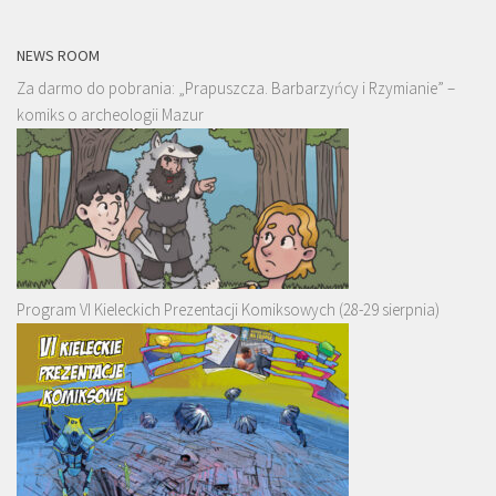
NEWS ROOM
Za darmo do pobrania: „Prapuszcza. Barbarzyńcy i Rzymianie” –
komiks o archeologii Mazur
Program VI Kieleckich Prezentacji Komiksowych (28-29 sierpnia)