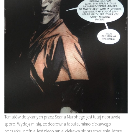
Tematów dotykanych przez Seana Murphego jest tutaj naprawdę
sporo. Wydaję mi się, że dosłowna fabuła, mimo ciekawego
początku, później jest nieco mniej ciekawa niż przemyślenia, które