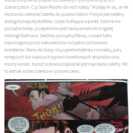
scenarzystów. Czy Sean Murphy do nich należy? Wydaję mi się, że nie
można mu odmówić talentu do pisania historii. Pomysł jest świetny,
dialogi bywają błyskotliwe, często trafiające w punkt, historia ma
porządne twisty, przepełniona jest nawiązaniami do bogatej
mitologii Batmana. Śledzimy porządną fabułę, czasem tylko
wspomaganą przez niekoniecznie rozsądne zachowania
bohaterów. Mamy też klasyczną superbohaterską rozwałkę, parę
mniejszych lub większych typowo komiksowych absurdów oraz
mocny koniec. Kunszt scenariuszopisarski jest naprawdę solidny. Nic
to jednak wobec talentowi rysowniczemu.