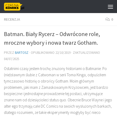
Skip to content
RECENZJA
0
Batman. Biały Rycerz – Odwrócone role,
mroczne wybory i nowa twarz Gotham.
PRZEZ
BARTOSZ
· OPUBLIKOWANO
22/10/2019
· ZAKTUALIZOWANO
04/07/2025
Ostatnimi czasy jestem trochę znużony historiami o Batmanie. Po
(nie)sławnym ślubie z Catwoman w serii Toma Kinga, odpuściłem
tymczasowo historię o obrońcy Gotham. Moim głównym
problemem, jaki mam z Zamaskowanym Krzyżowcem, jest bardzo
bezpieczne i jednostajne prowadzenie tej postaci, utrzymujące
znane nam od dziesięcioleci status quo. Obecnie Bruce Wayne i jego
alter ego trzymają całe DC Comics na swoich wysłużonych barkach,
dlatego rozumiem, że takie eksperymenty mogłyby być nieco