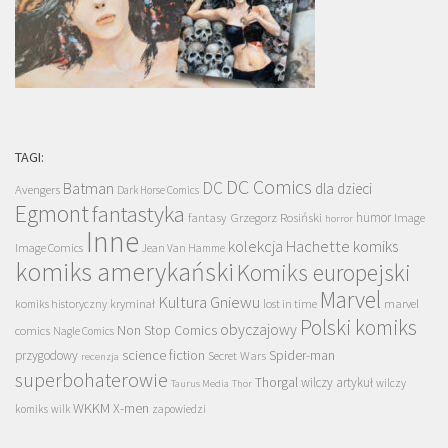
TAGI:
DC Comics
DC
Batman
dla dzieci
Avengers
Dark Horse Comics
Egmont
fantastyka
Grzegorz Rosiński
humor
fantasy
Image
horror
Inne
kolekcja Hachette
komiks
Image Comics
Jean Van Hamme
komiks amerykański
Komiks europejski
Marvel
Kultura Gniewu
komiks historyczny
kryminał
lost in time
marvel
Polski komiks
obyczajowy
Non Stop Comics
comics
Nagle Comics
science fiction
Spider-man
przygodowy
Secret Wars
recenzja
superbohaterowie
Thorgal
wilczy artykuł
wilczy
Taurus Media
Thor
WKKM
X-men
komiks
wilk
zapowiedzi