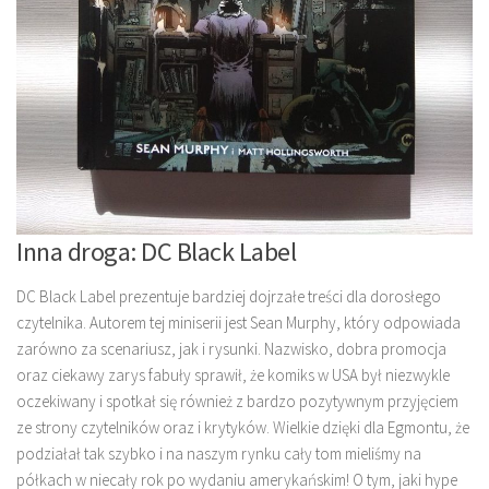
Inna droga: DC Black Label
DC Black Label prezentuje bardziej dojrzałe treści dla dorosłego
czytelnika. Autorem tej miniserii jest Sean Murphy, który odpowiada
zarówno za scenariusz, jak i rysunki. Nazwisko, dobra promocja
oraz ciekawy zarys fabuły sprawił, że komiks w USA był niezwykle
oczekiwany i spotkał się również z bardzo pozytywnym przyjęciem
ze strony czytelników oraz i krytyków. Wielkie dzięki dla Egmontu, że
podziałał tak szybko i na naszym rynku cały tom mieliśmy na
półkach w niecały rok po wydaniu amerykańskim! O tym, jaki hype