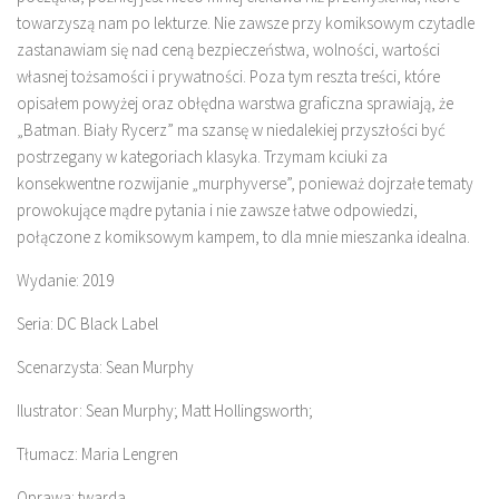
towarzyszą nam po lekturze. Nie zawsze przy komiksowym czytadle
zastanawiam się nad ceną bezpieczeństwa, wolności, wartości
własnej tożsamości i prywatności. Poza tym reszta treści, które
opisałem powyżej oraz obłędna warstwa graficzna sprawiają, że
„Batman. Biały Rycerz” ma szansę w niedalekiej przyszłości być
postrzegany w kategoriach klasyka. Trzymam kciuki za
konsekwentne rozwijanie „murphyverse”, ponieważ dojrzałe tematy
prowokujące mądre pytania i nie zawsze łatwe odpowiedzi,
połączone z komiksowym kampem, to dla mnie mieszanka idealna.
Wydanie: 2019
Seria: DC Black Label
Scenarzysta: Sean Murphy
Ilustrator: Sean Murphy; Matt Hollingsworth;
Tłumacz: Maria Lengren
Oprawa: twarda