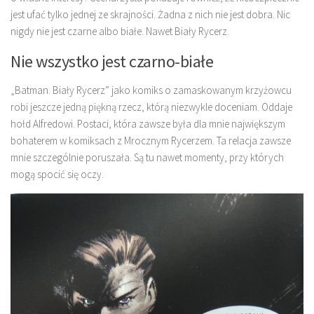
jest ufać tylko jednej ze skrajności. Żadna z nich nie jest dobra. Nic
nigdy nie jest czarne albo białe. Nawet Biały Rycerz.
Nie wszystko jest czarno-białe
„Batman. Biały Rycerz” jako komiks o zamaskowanym krzyżowcu
robi jeszcze jedną piękną rzecz, którą niezwykle doceniam. Oddaje
hołd Alfredowi. Postaci, która zawsze była dla mnie największym
bohaterem w komiksach z Mrocznym Rycerzem. Ta relacja zawsze
mnie szczególnie poruszała. Są tu nawet momenty, przy których
mogą spocić się oczy.