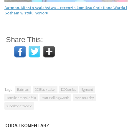
Batman. Miasto szaleństwa – recenzja komiksu Christiana Warda |
Gotham w stylu horroru
Share This:
Tagi:
Batman
DC Black Label
DC Comics
Egmont
komiks amerykański
Matt Hollingsworth
sean murphy
superbohaterowie
DODAJ KOMENTARZ