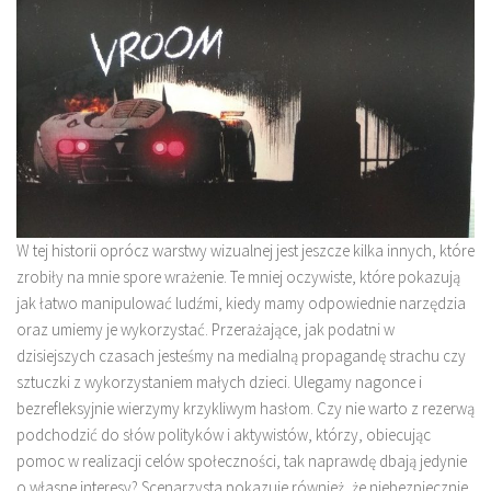
W tej historii oprócz warstwy wizualnej jest jeszcze kilka innych, które
zrobiły na mnie spore wrażenie. Te mniej oczywiste, które pokazują
jak łatwo manipulować ludźmi, kiedy mamy odpowiednie narzędzia
oraz umiemy je wykorzystać. Przerażające, jak podatni w
dzisiejszych czasach jesteśmy na medialną propagandę strachu czy
sztuczki z wykorzystaniem małych dzieci. Ulegamy nagonce i
bezrefleksyjnie wierzymy krzykliwym hasłom. Czy nie warto z rezerwą
podchodzić do słów polityków i aktywistów, którzy, obiecując
pomoc w realizacji celów społeczności, tak naprawdę dbają jedynie
o własne interesy? Scenarzysta pokazuje również, że niebezpiecznie