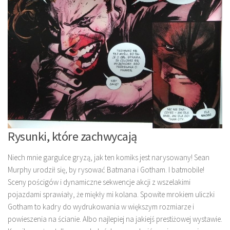
Rysunki, które zachwycają
Niech mnie gargulce gryzą, jak ten komiks jest narysowany! Sean
Murphy urodził się, by rysować Batmana i Gotham. I batmobile!
Sceny pościgów i dynamiczne sekwencje akcji z wszelakimi
pojazdami sprawiały, że miękły mi kolana. Spowite mrokiem uliczki
Gotham to kadry do wydrukowania w większym rozmiarze i
powieszenia na ścianie. Albo najlepiej na jakiejś prestiżowej wystawie.