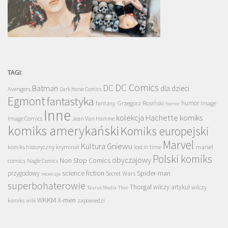
TAGI:
DC Comics
DC
Batman
dla dzieci
Avengers
Dark Horse Comics
Egmont
fantastyka
Grzegorz Rosiński
humor
fantasy
Image
horror
Inne
kolekcja Hachette
komiks
Image Comics
Jean Van Hamme
komiks amerykański
Komiks europejski
Marvel
Kultura Gniewu
komiks historyczny
kryminał
lost in time
marvel
Polski komiks
obyczajowy
Non Stop Comics
comics
Nagle Comics
science fiction
Spider-man
przygodowy
Secret Wars
recenzja
superbohaterowie
Thorgal
wilczy artykuł
wilczy
Taurus Media
Thor
WKKM
X-men
komiks
wilk
zapowiedzi