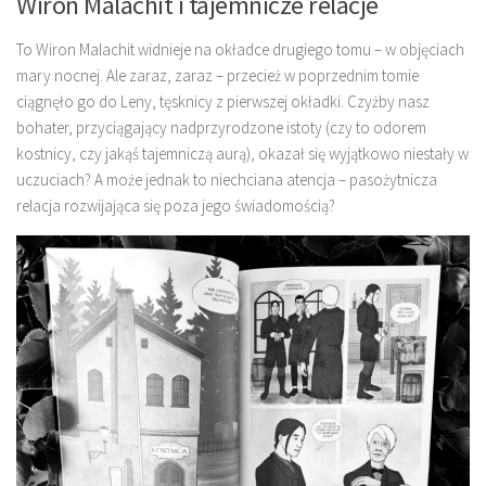
Wiron Malachit i tajemnicze relacje
To Wiron Malachit widnieje na okładce drugiego tomu – w objęciach
mary nocnej. Ale zaraz, zaraz – przecież w poprzednim tomie
ciągnęło go do Leny, tęsknicy z pierwszej okładki. Czyżby nasz
bohater, przyciągający nadprzyrodzone istoty (czy to odorem
kostnicy, czy jakąś tajemniczą aurą), okazał się wyjątkowo niestały w
uczuciach? A może jednak to niechciana atencja – pasożytnicza
relacja rozwijająca się poza jego świadomością?