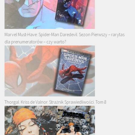
Marvel Must-Have: Spider-Man Daredevil. Sezon Pierwszy – rarytas
dla prenumeratorów – czy warto?
Thorgal. Kriss de Valnor. Strażnik Sprawiedliwości. Tom 8