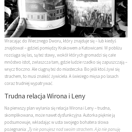
Wracając do Wiecznego Dworu, który znajduje się – lub kiedyś
znajdował – gdzieś pomiędzy Krakowem a Katowicami. W pobliżu
rozciąga się las, są też stawy, wokół których gromadzi się całe
mnóstwo istot, zwłaszcza tam, gdzie ludzie rzadko się zapuszczają –
wręcz tłoczno. Ale ciągną też do miasteczka. Bo jeśli ktoś żywi się
strachem, to musi znaleźć żywiciela. A świeżego mięsa po lasach
coraz trudniej wypatrywać.
Trudna relacja Wirona i Leny
Na pierwszy plan wyłania się relacja Wirona i Leny – trudna,
skomplikowana, może nawet dysfunkcyjna. Autorka pięknie ją
podsumowuje, wkładając w usta swojego bohatera słowa
pożegnania:
„Ty nie panujesz nad swoim strachem. A ja nie panuję