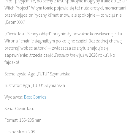
miło i przyjemnie, bo sceny z lasu spokojnie mogłyby trafić do „Blair
Witch Project”. W tym tomie pojawia się też nuta erotyki, momentami
przenikająca oniryczny klimat snów, ale spokojnie — to wciąż nie
„Brom XXX”.
„Cienie lasu. Senny obłęd” przyniosły poważne konsekwencje dla
Wirona i chętnie sięgnąłbym po kolejne części. Bez żadnej chciwej
pretensji wobec autorki — zwłaszcza że z tyłu znajduje się
zapewnienie: „trzecia część
Zepsuta krew
już w 2026 roku”. No
fajosko!
Scenarzysta: Aga „TUTU” Szymańska
Ilustrator: Aga „TUTU” Szymańska
Wydawca:
Best Comics
Seria: Cienie lasu
Format: 165×235 mm
Liczba stron: 208