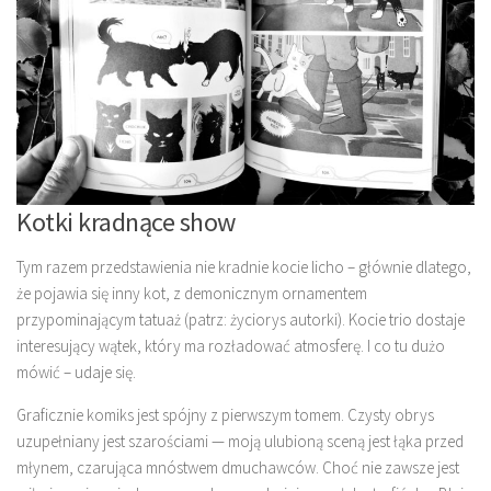
Kotki kradnące show
Tym razem przedstawienia nie kradnie kocie licho – głównie dlatego,
że pojawia się inny kot, z demonicznym ornamentem
przypominającym tatuaż (patrz: życiorys autorki). Kocie trio dostaje
interesujący wątek, który ma rozładować atmosferę. I co tu dużo
mówić – udaje się.
Graficznie komiks jest spójny z pierwszym tomem. Czysty obrys
uzupełniany jest szarościami — moją ulubioną sceną jest łąka przed
młynem, czarująca mnóstwem dmuchawców. Choć nie zawsze jest