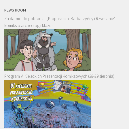
NEWS ROOM
Za darmo do pobrania: „Prapuszcza. Barbarzyńcy i Rzymianie” –
komiks o archeologii Mazur
Program VI Kieleckich Prezentacji Komiksowych (28-29 sierpnia)