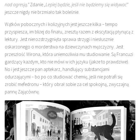
nad agresją.”
Zdanie
„Lepiej będzie, jeśli nie będziemy się widywać”
jeszcze nigdy nie brzmiało tak boleśnie.
Wątków pobocznych i kolizyjnych jest jeszcze kilka – tempo
przyspiesza, im bliżej do finału, zresztą razem z ekscytacją płynącą z
lektury. Jest nierozstrzygnięta sprawa strzygi i niesłusznie
oskarżonego o morderstwa na dziewczynach mężczyzny. Jest
przeszłość Wirona, która uniemożliwia mu studiowanie. Są Francuzi
gardzący każdym, kto nie mówi w ich języku (jakże to prawdziwe).
No i jest jeszcze pan aptekarz, handlujący substancjami
odurzającymi – bo po co studiować chemię, jeśli nie potrafi się
zrobić mefedronu – który obrał sobie za cel spokojną, zwyczajną
pannę Zającównę.