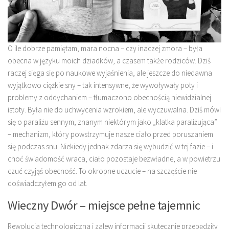
O ile dobrze pamiętam, mara nocna – czy inaczej zmora – była
obecna w języku moich dziadków, a czasem także rodziców. Dziś
raczej sięga się po naukowe wyjaśnienia, ale jeszcze do niedawna
wyjątkowo ciężkie sny – tak intensywne, że wywoływały poty i
problemy z oddychaniem – tłumaczono obecnością niewidzialnej
istoty. Była nie do uchwycenia wzrokiem, ale wyczuwalna. Dziś mówi
się o paraliżu sennym, znanym niektórym jako „klatka paraliżująca”
– mechanizm, który powstrzymuje nasze ciało przed poruszaniem
się podczas snu. Niekiedy jednak zdarza się wybudzić w tej fazie – i
choć świadomość wraca, ciało pozostaje bezwładne, a w powietrzu
czuć czyjąś obecność. To okropne uczucie – na szczęście nie
doświadczyłem go od lat.
Wieczny Dwór – miejsce pełne tajemnic
Rewolucja technologiczna i zalew informacji skutecznie przepędziły