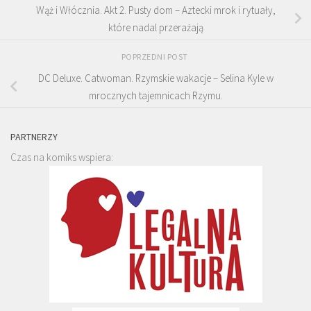
Wąż i Włócznia. Akt 2. Pusty dom – Aztecki mrok i rytuały,
które nadal przerażają
POPRZEDNI POST
DC Deluxe. Catwoman. Rzymskie wakacje – Selina Kyle w
mrocznych tajemnicach Rzymu.
PARTNERZY
Czas na komiks wspiera: