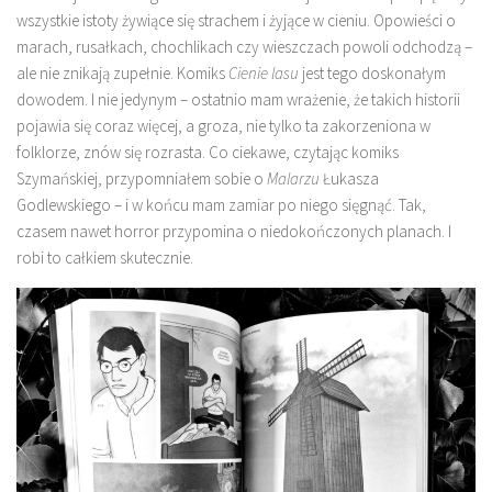
wszystkie istoty żywiące się strachem i żyjące w cieniu. Opowieści o
marach, rusałkach, chochlikach czy wieszczach powoli odchodzą –
ale nie znikają zupełnie. Komiks
Cienie lasu
jest tego doskonałym
dowodem. I nie jedynym – ostatnio mam wrażenie, że takich historii
pojawia się coraz więcej, a groza, nie tylko ta zakorzeniona w
folklorze, znów się rozrasta. Co ciekawe, czytając komiks
Szymańskiej, przypomniałem sobie o
Malarzu
Łukasza
Godlewskiego – i w końcu mam zamiar po niego sięgnąć. Tak,
czasem nawet horror przypomina o niedokończonych planach. I
robi to całkiem skutecznie.