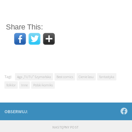
Share This:
Tagi:
Aga „TUTU” Szymańska
Best comics
Cienie lasu
fantastyka
folklor
Inne
Polski komiks
OBSERWUJ:
NASTĘPNY POST