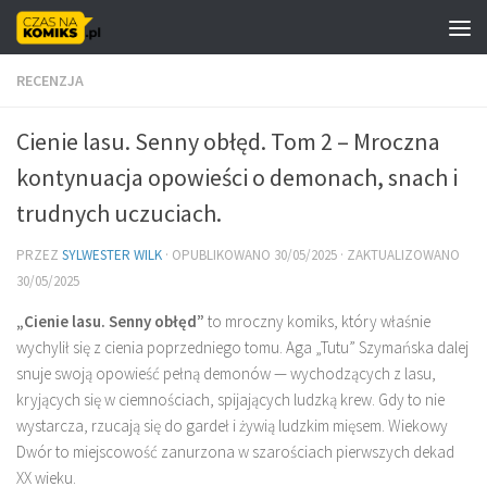
Skip to content
RECENZJA
Cienie lasu. Senny obłęd. Tom 2 – Mroczna
kontynuacja opowieści o demonach, snach i
trudnych uczuciach.
PRZEZ
SYLWESTER WILK
· OPUBLIKOWANO
30/05/2025
· ZAKTUALIZOWANO
30/05/2025
„Cienie lasu. Senny obłęd”
to mroczny komiks, który właśnie
wychylił się z cienia poprzedniego tomu. Aga „Tutu” Szymańska dalej
snuje swoją opowieść pełną demonów — wychodzących z lasu,
kryjących się w ciemnościach, spijających ludzką krew. Gdy to nie
wystarcza, rzucają się do gardeł i żywią ludzkim mięsem. Wiekowy
Dwór to miejscowość zanurzona w szarościach pierwszych dekad
XX wieku.