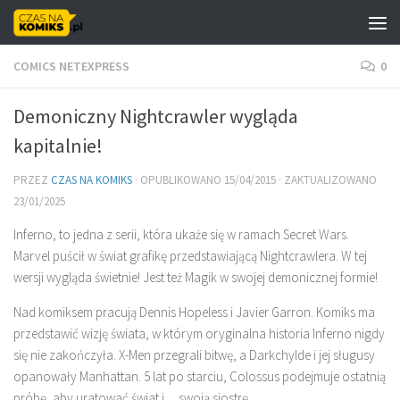
Skip to content
COMICS NETEXPRESS
0
Demoniczny Nightcrawler wygląda
kapitalnie!
PRZEZ
CZAS NA KOMIKS
· OPUBLIKOWANO
15/04/2015
· ZAKTUALIZOWANO
23/01/2025
Inferno, to jedna z serii, która ukaże się w ramach Secret Wars.
Marvel puścił w świat grafikę przedstawiającą Nightcrawlera. W tej
wersji wygląda świetnie! Jest też Magik w swojej demonicznej formie!
Nad komiksem pracują Dennis Hopeless i Javier Garron. Komiks ma
przedstawić wizję świata, w którym oryginalna historia Inferno nigdy
się nie zakończyła. X-Men przegrali bitwę, a Darkchylde i jej sługusy
opanowały Manhattan. 5 lat po starciu, Colossus podejmuje ostatnią
próbę, aby uratować świat i… swoją siostrę.