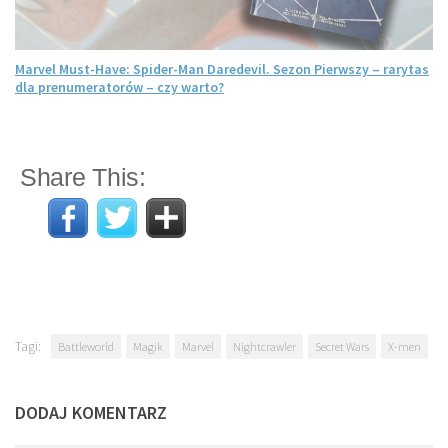
Marvel Must-Have: Spider-Man Daredevil. Sezon Pierwszy – rarytas
dla prenumeratorów – czy warto?
Share This:
Tagi:
Battleworld
Magik
Marvel
Nightcrawler
Secret Wars
X-men
DODAJ KOMENTARZ