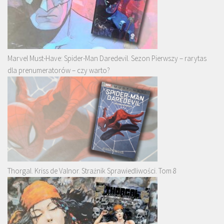
Marvel Must-Have: Spider-Man Daredevil. Sezon Pierwszy – rarytas
dla prenumeratorów – czy warto?
Thorgal. Kriss de Valnor. Strażnik Sprawiedliwości. Tom 8