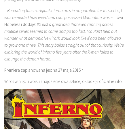
–
Rereading those original Inferno arcs in preparation for the series, I
was reminded how weird and cool possessed Manhattan was
– mówi
Hopeless i dodaje:
It’s just a great idea that even running across
multiple series seemed to come and go too fast. I couldn’t help but
wonder what demonic New York would look like if had been allowed
to grow and thrive. This story builds straight out of that curiosity. We’re
exploring the world of Inferno five years after the X-men failed to
expunge the demon horde.
Premiera zaplanowana jest na 27 maja 2015 r.
W rozwinięciu wpisu znajdziecie dwa szkice, okładkę i oficjalne info.