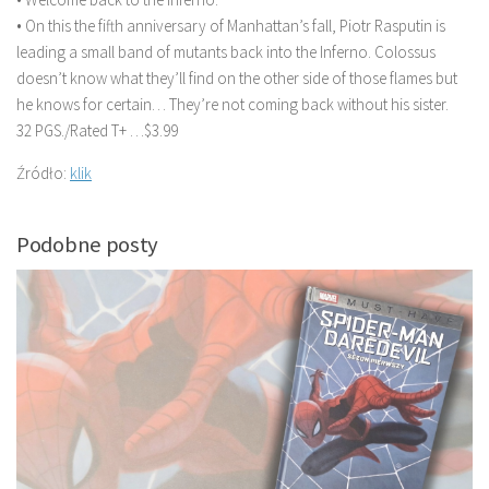
• On this the fifth anniversary of Manhattan’s fall, Piotr Rasputin is
leading a small band of mutants back into the Inferno. Colossus
doesn’t know what they’ll find on the other side of those flames but
he knows for certain… They’re not coming back without his sister.
32 PGS./Rated T+ …$3.99
Źródło:
klik
Podobne posty