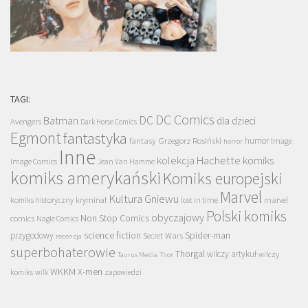
TAGI:
DC Comics
DC
Batman
dla dzieci
Avengers
Dark Horse Comics
Egmont
fantastyka
Grzegorz Rosiński
humor
fantasy
Image
horror
Inne
kolekcja Hachette
komiks
Image Comics
Jean Van Hamme
komiks amerykański
Komiks europejski
Marvel
Kultura Gniewu
komiks historyczny
kryminał
lost in time
marvel
Polski komiks
obyczajowy
Non Stop Comics
comics
Nagle Comics
science fiction
Spider-man
przygodowy
Secret Wars
recenzja
superbohaterowie
Thorgal
wilczy artykuł
wilczy
Taurus Media
Thor
WKKM
X-men
komiks
wilk
zapowiedzi