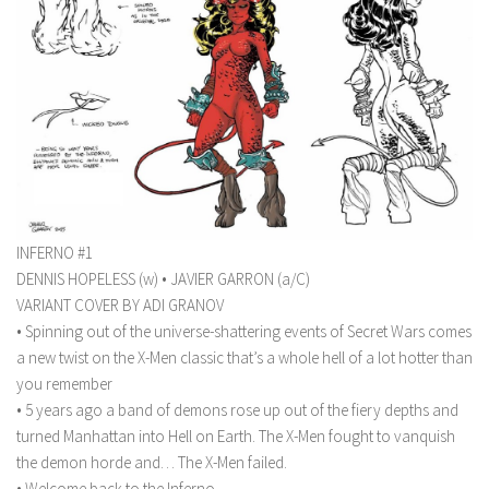
INFERNO #1
DENNIS HOPELESS (w) • JAVIER GARRON (a/C)
VARIANT COVER BY ADI GRANOV
• Spinning out of the universe-shattering events of Secret Wars comes
a new twist on the X-Men classic that’s a whole hell of a lot hotter than
you remember
• 5 years ago a band of demons rose up out of the fiery depths and
turned Manhattan into Hell on Earth. The X-Men fought to vanquish
the demon horde and… The X-Men failed.
• Welcome back to the Inferno.