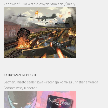
Zapowiedź – Na Wrześniowych Szlakach „Śmiały”
NAJNOWSZE RECENZJE
Batman. Miasto szaleństwa – recenzja komiksu Christiana Warda |
Gotham w stylu horroru