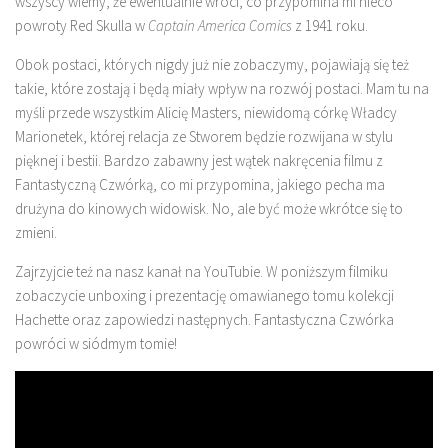
wszyscy wiemy, że ewentualnie wróci, co przypomina mi nieco
powroty Red Skulla w
Captain America Comics
z 1941 roku.
Obok postaci, których nigdy już nie zobaczymy, pojawiają się też
takie, które zostają i będą miały wpływ na rozwój postaci. Mam tu na
myśli przede wszystkim Alicię Masters, niewidomą córkę Władcy
Marionetek, której relacja ze Stworem będzie rozwijana w stylu
pięknej i bestii. Bardzo zabawny jest wątek nakręcenia filmu z
Fantastyczną Czwórką, co mi przypomina, jakiego pecha ma
drużyna do kinowych widowisk. No, ale być może wkrótce się to
zmieni.
Zajrzyjcie też na nasz kanał na YouTubie. W poniższym filmiku
zobaczycie unboxing i prezentację omawianego tomu kolekcji
Hachette oraz zapowiedzi następnych. Fantastyczna Czwórka
powróci w siódmym tomie!