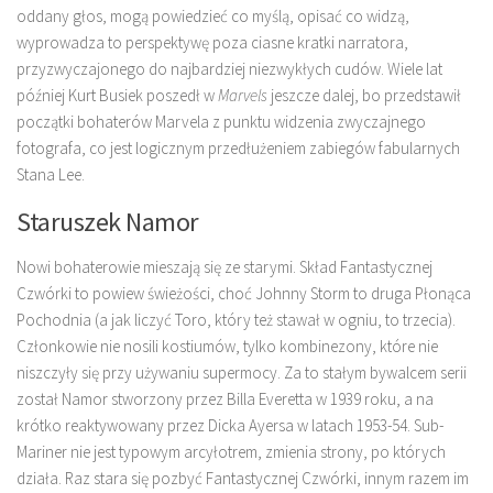
oddany głos, mogą powiedzieć co myślą, opisać co widzą,
wyprowadza to perspektywę poza ciasne kratki narratora,
przyzwyczajonego do najbardziej niezwykłych cudów. Wiele lat
później Kurt Busiek poszedł w
Marvels
jeszcze dalej, bo przedstawił
początki bohaterów Marvela z punktu widzenia zwyczajnego
fotografa, co jest logicznym przedłużeniem zabiegów fabularnych
Stana Lee.
Staruszek Namor
Nowi bohaterowie mieszają się ze starymi. Skład Fantastycznej
Czwórki to powiew świeżości, choć Johnny Storm to druga Płonąca
Pochodnia (a jak liczyć Toro, który też stawał w ogniu, to trzecia).
Członkowie nie nosili kostiumów, tylko kombinezony, które nie
niszczyły się przy używaniu supermocy. Za to stałym bywalcem serii
został Namor stworzony przez Billa Everetta w 1939 roku, a na
krótko reaktywowany przez Dicka Ayersa w latach 1953-54. Sub-
Mariner nie jest typowym arcyłotrem, zmienia strony, po których
działa. Raz stara się pozbyć Fantastycznej Czwórki, innym razem im