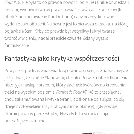
Four #10
. Nie była to co prawda nowość, bo Millie i Chillie odwiedzają
siedzibę wydawnictwa by porozmawiać z twórcami komiksów (tu
obok Stana pojawia się Dan De Carlo) i aby przedyskutować
wydanie spin-offu serii. Na pewno jest to pierwsza okładka, na której
pojawił się Stan. Kirby co prawda był wstydliwy i ukrył twarze
twórców w cieniu, nadal przebicie czwartej ściany wyszło
fantastycznie.
Fantastyka jako krytyka współczesności
Powyższe spostrzeżenia świadczą o wartości serii, ale najważniejsze
jest jednak, że czuć, iż Stanowi się chciało. Po wielu latach tworzenia
historyjek nastąpił przełom, który zachęcił twórców do kreowania
treści na wysokim poziomie.
Fantastic Four
#7 i #8 to przepiękna,
choć zakamuflowana krytyka tyranii, doskonale opisująca, co się
dzieje z człowiekiem (czy z obcym z innej planety), gdy zostaje
skorumpowany przez władzę. Niestety te treści pozostają
przerażająco aktualne.