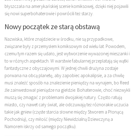
błyszczała na amerykańskiej scenie komiksowej, dzięki niej pojawili
się nowi superbohaterowie i powrócili też starzy.
Nowy początek ze starą obstawą
Nazwiska, które znajdziecie w środku, nie są przypadkowe,
związane były z przemysłem komiksowym od wielu lat. Powodem,
czemu tym razem się udało, jest wytworzenie wyważonej mieszanki i
to w różnych aspektach. W warstwie fabularnej przeplatają się wątki
fantastyczne z obyczajowymi. W jednej chwili drużyna zostaje
porwana na obcą planetę, aby zapobiec apokalipsie, a za chwilę
musi znaleźć sposób na znalezienie pieniędzy na wynajem, bo Reed
źle zainwestował pieniądze na giełdzie. Bohaterowie, choć niezwykli
muszą się zmagać z problemami dwojakiej natury. Często ratują
miasto, czy nawet cały świat, ale odczuwają też różnorakie uczucia
takie jak gniew (częste starcia słowne między Stworem a Płonącą
Pochodnią), czy miłość (między Niewidzialną Dziewczyną a
Namorem iskrzy od samego początku).