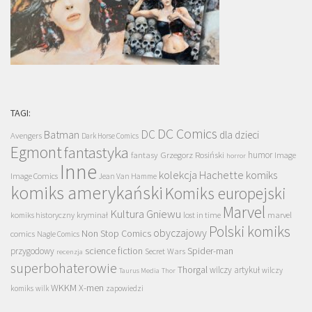
TAGI:
DC Comics
DC
Batman
dla dzieci
Avengers
Dark Horse Comics
Egmont
fantastyka
Grzegorz Rosiński
humor
fantasy
Image
horror
Inne
kolekcja Hachette
komiks
Image Comics
Jean Van Hamme
komiks amerykański
Komiks europejski
Marvel
Kultura Gniewu
komiks historyczny
kryminał
lost in time
marvel
Polski komiks
obyczajowy
Non Stop Comics
comics
Nagle Comics
science fiction
Spider-man
przygodowy
Secret Wars
recenzja
superbohaterowie
Thorgal
wilczy artykuł
wilczy
Taurus Media
Thor
WKKM
X-men
komiks
wilk
zapowiedzi