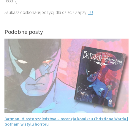
recenzji.
Szukasz doskonałej pozycji dla dzieci? Zajrzyj
TU
.
Podobne posty
Batman. Miasto szaleństwa – recenzja komiksu Christiana Warda |
Gotham w stylu horroru