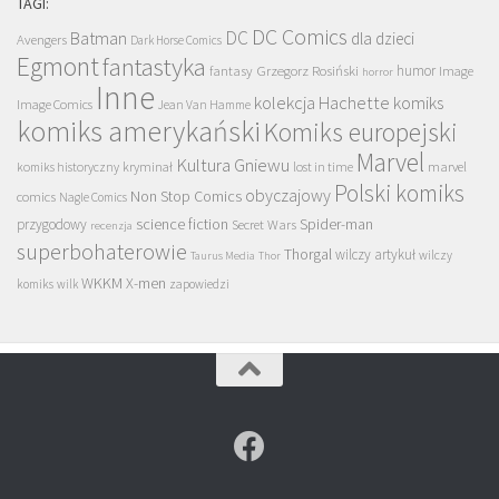
TAGI:
DC Comics
DC
Batman
dla dzieci
Avengers
Dark Horse Comics
Egmont
fantastyka
Grzegorz Rosiński
humor
fantasy
Image
horror
Inne
kolekcja Hachette
komiks
Image Comics
Jean Van Hamme
komiks amerykański
Komiks europejski
Marvel
Kultura Gniewu
komiks historyczny
kryminał
lost in time
marvel
Polski komiks
obyczajowy
Non Stop Comics
comics
Nagle Comics
science fiction
Spider-man
przygodowy
Secret Wars
recenzja
superbohaterowie
Thorgal
wilczy artykuł
wilczy
Taurus Media
Thor
WKKM
X-men
komiks
wilk
zapowiedzi