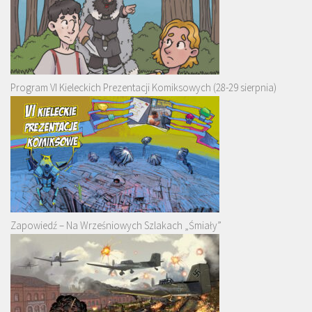
Program VI Kieleckich Prezentacji Komiksowych (28-29 sierpnia)
Zapowiedź – Na Wrześniowych Szlakach „Śmiały”