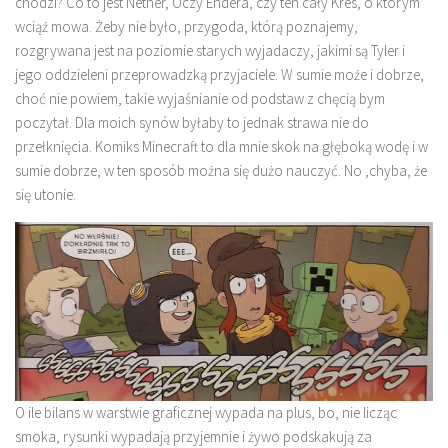
chodzi? Co to jest Nether, Oczy Endera, czy ten cały Kres, o którym
wciąż mowa. Żeby nie było, przygoda, którą poznajemy,
rozgrywana jest na poziomie starych wyjadaczy, jakimi są Tyler i
jego oddzieleni przeprowadzką przyjaciele. W sumie może i dobrze,
choć nie powiem, takie wyjaśnianie od podstaw z chęcią bym
poczytał. Dla moich synów byłaby to jednak strawa nie do
przełknięcia. Komiks Minecraft to dla mnie skok na głęboką wodę i w
sumie dobrze, w ten sposób można się dużo nauczyć. No ,chyba, że
się utonie.
O ile bilans w warstwie graficznej wypada na plus, bo, nie licząc
smoka, rysunki wypadają przyjemnie i żywo podskakują za