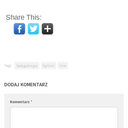
Share This:
Tagi:
będę grał w grę
Egmont
Inne
DODAJ KOMENTARZ
Komentarz
*