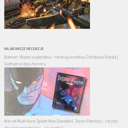
NAJNOWSZE RECENZJE
Batman. Miasto szaleństwa – recenzja komiksu Christiana Warda |
Gotham w stylu horroru
Marvel Must-Have: Spider-Man Daredevil. Sezon Pierwszy – rarytas
dla prenumeratorów – czy warto?