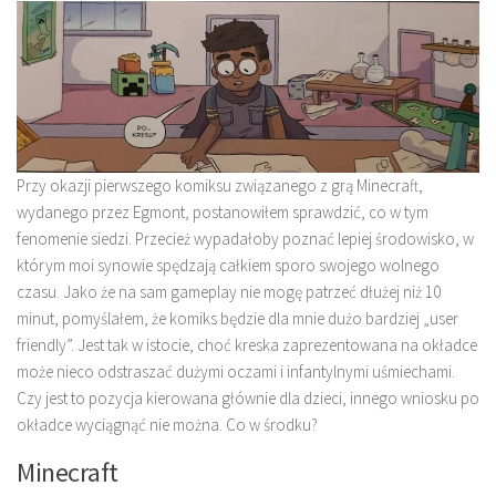
Przy okazji pierwszego komiksu związanego z grą Minecraft,
wydanego przez Egmont, postanowiłem sprawdzić, co w tym
fenomenie siedzi. Przecież wypadałoby poznać lepiej środowisko, w
którym moi synowie spędzają całkiem sporo swojego wolnego
czasu. Jako że na sam gameplay nie mogę patrzeć dłużej niż 10
minut, pomyślałem, że komiks będzie dla mnie dużo bardziej „user
friendly”. Jest tak w istocie, choć kreska zaprezentowana na okładce
może nieco odstraszać dużymi oczami i infantylnymi uśmiechami.
Czy jest to pozycja kierowana głównie dla dzieci, innego wniosku po
okładce wyciągnąć nie można. Co w środku?
Minecraft