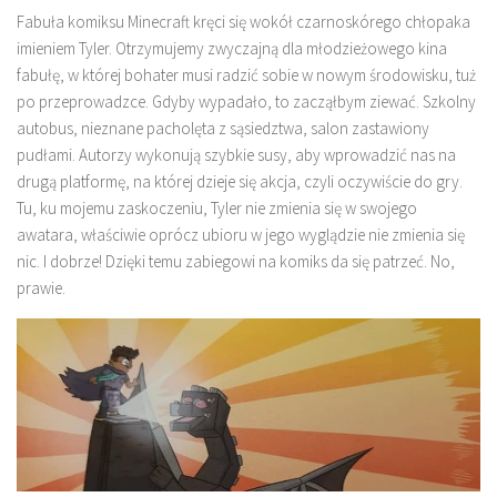
Fabuła komiksu Minecraft kręci się wokół czarnoskórego chłopaka
imieniem Tyler. Otrzymujemy zwyczajną dla młodzieżowego kina
fabułę, w której bohater musi radzić sobie w nowym środowisku, tuż
po przeprowadzce. Gdyby wypadało, to zacząłbym ziewać. Szkolny
autobus, nieznane pacholęta z sąsiedztwa, salon zastawiony
pudłami. Autorzy wykonują szybkie susy, aby wprowadzić nas na
drugą platformę, na której dzieje się akcja, czyli oczywiście do gry.
Tu, ku mojemu zaskoczeniu, Tyler nie zmienia się w swojego
awatara, właściwie oprócz ubioru w jego wyglądzie nie zmienia się
nic. I dobrze! Dzięki temu zabiegowi na komiks da się patrzeć. No,
prawie.