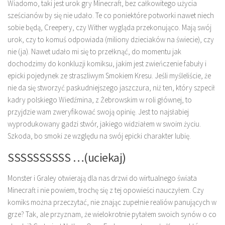
Wiadomo, taki jest urok gry Minecraft, bez całkowitego użycia
sześcianów by się nie udało. Te co poniektóre potworki nawet niech
sobie będą, Creepery, czy Wither wygląda przekonująco. Mają swój
urok, czy to komuś odpowiada (miliony dzieciaków na świecie), czy
nie (ja). Nawet udało mi się to przełknąć, do momentu jak
dochodzimy do konkluzji komiksu, jakim jest zwieńczenie fabuły i
epicki pojedynek ze straszliwym Smokiem Kresu. Jeśli myśleliście, że
nie da się stworzyć paskudniejszego jaszczura, niż ten, który szpecił
kadry polskiego Wiedźmina, z Żebrowskim w roli głównej, to
przyjdzie wam zweryfikować swoją opinię. Jest to najsłabiej
wyprodukowany gadzi stwór, jakiego widziałem w swoim życiu.
Szkoda, bo smoki ze względu na swój epicki charakter lubię.
SSSSSSSSSS …(uciekaj)
Monster i Graley otwierają dla nas drzwi do wirtualnego świata
Minecraft i nie powiem, trochę się z tej opowieści nauczyłem. Czy
komiks można przeczytać, nie znając zupełnie realiów panujących w
grze? Tak, ale przyznam, że wielokrotnie pytałem swoich synów o co