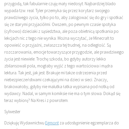
przygodą, tak fabularnie czuję mały niedosyt. Najbardziej blado
wypada tzw. real. Tyler przemyka się przez korytarz swojego
prawdziwego życia, tylko po to, aby zalogować się do gry i spotkać
się ze starymi przyjaciółmi. Owszem, po pewnym czasie spotyka
(cyfrowo) dzieciaki z sąsiedztwa, ale poza obietnicą spotkania po
lekcjach nic z tego nie wynika. Można wyczytać, że Minecraft to
opowieść o przyjaźni, zwłaszcza tej trudnej, na odległość. Są
rozczarowania, emocje towarzyszące przygodzie, ale prawdziwego
życia jest niewiele. Trochę szkoda, bo gdyby autorzy lekko
zbilansowali pola, mogłaby wyjść z tego wartościowa i mądra
lektura. Tak jest, jak jest. Brakuje mi także ostrzeżenia przed
niebezpieczeństwami czekającymi na dzieci w sieci. Znaczy,
brakowałoby, gdyby nie malutka łatka wypisana pod notką od
wydawcy. Nadal, w samym komiksie nie ma o tym słowa. Dokąd się
teraz wybiorę? Na Kres i z powrotem.
Sylwester
Dziękuję Wydawnictwu
Egmont
za udostępnienie egzemplarza do