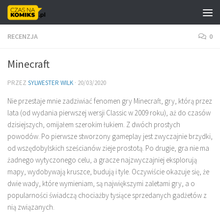
Skip to content
RECENZJA
0
Minecraft
PRZEZ
SYLWESTER WILK
·
20/03/2020
Nie przestaje mnie zadziwiać fenomen gry Minecraft, gry, którą przez
lata (od wydania pierwszej wersji Classic w 2009 roku), aż do czasów
dzisiejszych, omijałem szerokim łukiem. Z dwóch prostych
powodów. Po pierwsze stworzony gameplay jest zwyczajnie brzydki,
od wszędobylskich sześcianów zieje prostotą. Po drugie, gra nie ma
żadnego wytyczonego celu, a gracze najzwyczajniej eksplorują
mapy, wydobywają kruszce, budują i tyle. Oczywiście okazuje się, że
dwie wady, które wymieniam, są największymi zaletami gry, a o
popularności świadczą chociażby tysiące sprzedanych gadżetów z
nią związanych.