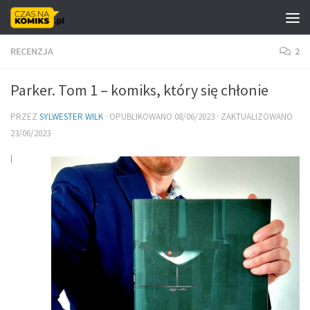
Skip to content
RECENZJA
2
Parker. Tom 1 – komiks, który się chłonie
PRZEZ
SYLWESTER WILK
· OPUBLIKOWANO
08/06/2023
· ZAKTUALIZOWANO
23/06/2023
I