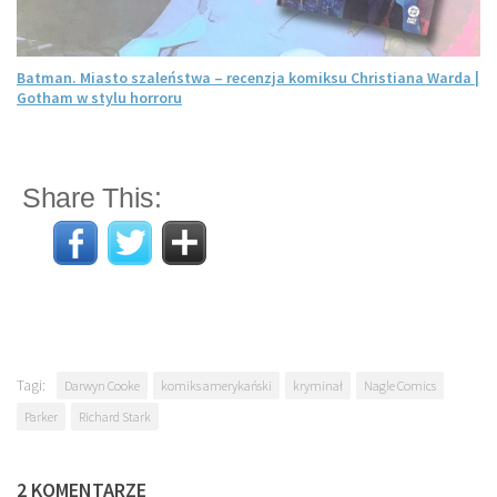
Batman. Miasto szaleństwa – recenzja komiksu Christiana Warda |
Gotham w stylu horroru
Share This:
Tagi:
Darwyn Cooke
komiks amerykański
kryminał
Nagle Comics
Parker
Richard Stark
2 KOMENTARZE