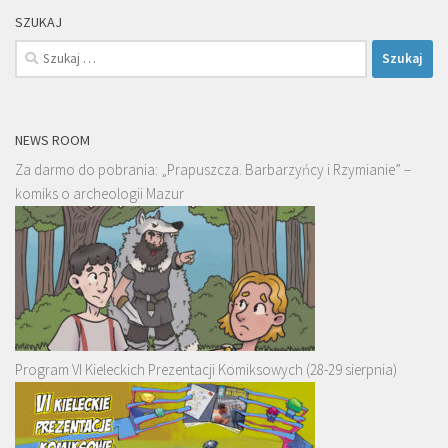
SZUKAJ
Szukaj:
NEWS ROOM
Za darmo do pobrania: „Prapuszcza. Barbarzyńcy i Rzymianie” –
komiks o archeologii Mazur
Program VI Kieleckich Prezentacji Komiksowych (28-29 sierpnia)