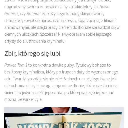
nagradzany twórca odpowiedzialny za takie tytuły jak
Nowa
Granica
, czy
Batman
.
Ego
. Styl tego kanadyjskiego twórcy
charakteryzował się uproszczoną kreską, kojarzącą się z filmami
animowanymi, ale dzięki pracy cieniem doskonale sprawdzał się w
ciemnych uliczkach. Szczerze? Nie wyobrażam sobie lepszego
artysty do zilustrowania kryminału.
Zbir, którego się lubi
Parker. Tom 1
to konkretna dawka pulpy. Tytułowy bohater to
bezlitosny kryminalista, który po trupach dąży do wyznaczonego
celu. Twardy typ zdaje się nie mieć żadnych uczuć, jego twarz jest
nieruchoma niczym posąg, a ogromne dłonie, które często niosą
śmierć, to jedyna część jego ciała, po której najczęściej poznać
można, że Parker żyje.