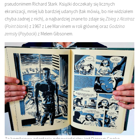
pseudonimem Richard Stark. Książki doczekały się licznych
ekranizacji, mniej lub bardziej udanych (tak mówią, bo nie widziałem
chyba żadnej z nich), a najbardziej znane to zdaje się
Zbieg z Alcatraz
(
Point blank
) z 1967 z Lee Marvinem w roli głównej oraz
Godzina
zemsty
(
Payback
) z Melem Gibsonem.
Za komiksową adaptację odpowiedzialny jest Darwyn Cooke,