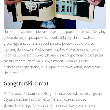
Na osobne wspomnienie zasługuje gruby papier offsetowy. Genialny
dobór do tego typu opowieści, podkreślający chropowatość
głównego antybohatera i podnoszący poziom odbioru o co
najmniej dwa oczka. Próbowałem czytać
Parker. Tom 1
cyfrowo,
nadal czuć, że jest to świetny komiks, ale przypomina to picie przez
słomkę wina z kartonika . Cień, z którego wyłania się oko
niebezpiecznego draba, musi łypać z matowej kartki, inaczej traci
siłę rażenia.
Gangsterski klimat
Parker. Tom 1
to komiks, o którym śmiało powiedzieć, że się go nie
czyta, a chłonie. Fabularnie, to nie jest może nic bardzo
skomplikowanego. Ot, wpadamy na draba, który postanawia