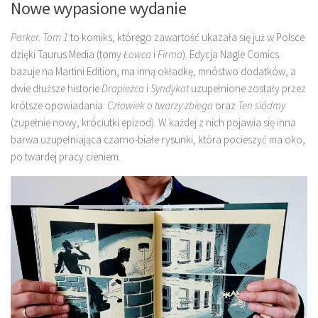
Nowe wypasione wydanie
Parker. Tom 1
to komiks, którego zawartość ukazała się już w Polsce
dzięki Taurus Media (tomy
Łowca
i
Firma
). Edycja Nagle Comics
bazuje na Martini Edition, ma inną okładkę, mnóstwo dodatków, a
dwie dłuższe historie
Drapieżca
i
Syndykat
uzupełnione zostały przez
krótsze opowiadania:
Człowiek o twarzy zbiega
oraz
Ten siódmy
(zupełnie nowy, króciutki epizod). W każdej z nich pojawia się inna
barwa uzupełniająca czarno-białe rysunki, która pocieszyć ma oko,
po twardej pracy cieniem.