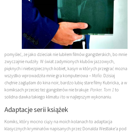
pomyśleć, że jako dzieciak nie lubiłem filmów gangsterskich, bo mnie
zwyczajnie nudziły. W świat zadymionych klubów jazzowych,
pięknych i niebezpiecznych kobiet, kasyn w których przegrać można
wszystko wprowadziła mnie gra komputerowa –
Mafia
. Dzisiaj
chętnie zaglądam do kina noir, bardzo lubię stare filmy Kubricka, a w
komiksach przecież też gangsterów nie brakuje.
Parker. Tom 1
to
solidna dawka takiego klimatu i to w najlepszym wykonaniu.
Adaptacje serii książek
Komiks, który mocno ciąży na moich kolanach to adaptacja
klasycznych kryminałów napisanych przez Donalda Westlake’a pod