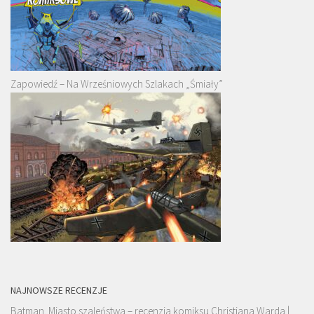
Zapowiedź – Na Wrześniowych Szlakach „Śmiały”
NAJNOWSZE RECENZJE
Batman. Miasto szaleństwa – recenzja komiksu Christiana Warda |