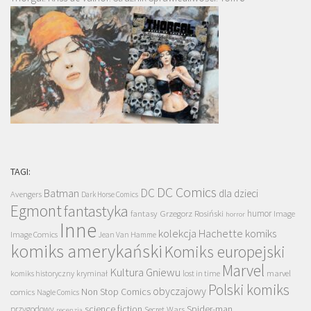
TAGI:
DC Comics
DC
Batman
dla dzieci
Avengers
Dark Horse Comics
Egmont
fantastyka
Grzegorz Rosiński
humor
fantasy
Image
horror
Inne
kolekcja Hachette
komiks
Image Comics
Jean Van Hamme
komiks amerykański
Komiks europejski
Marvel
Kultura Gniewu
komiks historyczny
kryminał
lost in time
marvel
Polski komiks
obyczajowy
Non Stop Comics
comics
Nagle Comics
science fiction
Spider-man
przygodowy
Secret Wars
recenzja