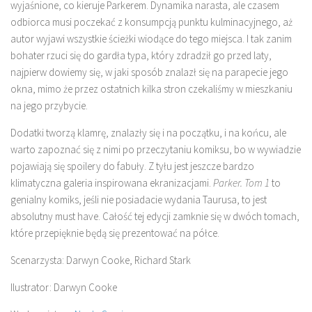
wyjaśnione, co kieruje Parkerem. Dynamika narasta, ale czasem
odbiorca musi poczekać z konsumpcją punktu kulminacyjnego, aż
autor wyjawi wszystkie ścieżki wiodące do tego miejsca. I tak zanim
bohater rzuci się do gardła typa, który zdradził go przed laty,
najpierw dowiemy się, w jaki sposób znalazł się na parapecie jego
okna, mimo że przez ostatnich kilka stron czekaliśmy w mieszkaniu
na jego przybycie.
Dodatki tworzą klamrę, znalazły się i na początku, i na końcu, ale
warto zapoznać się z nimi po przeczytaniu komiksu, bo w wywiadzie
pojawiają się spoilery do fabuły. Z tyłu jest jeszcze bardzo
klimatyczna galeria inspirowana ekranizacjami.
Parker. Tom 1
to
genialny komiks, jeśli nie posiadacie wydania Taurusa, to jest
absolutny must have. Całość tej edycji zamknie się w dwóch tomach,
które przepięknie będą się prezentować na półce.
Scenarzysta: Darwyn Cooke, Richard Stark
Ilustrator: Darwyn Cooke