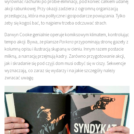
wyrównać rachunki po próbie eliminacji, pod koniec całkiem udanej
akcji rabunkowej. Przy okazji zadziera z ogromną organizacją
przestępczą, która ma polityczne i gospodarcze powiązania. Tylko
żeby się kogoś bać, to najpierw trzeba odczuwać strach.
Darwyn Cooke genialnie operuje komiksowym klimatem, kontrolując
tempo akcji. Bywa, że plansze
Parkera
przypominają stronę gazety z
kolumną opisu i ilustracją skąpaną w cieniu. Innym razem postacie
milkną, a narrację przejmują kadry. Zarówno przygotowanie akcji,
jak i skradanie się pod czyjś dom musi odbyć się w ciszy. Sekwencje
wyznaczają, co zaraz się wydarzy i na jakie szczegóły należy
zwracać uwagę.