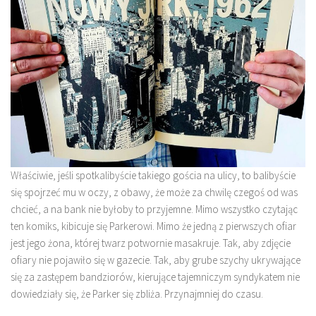
Właściwie, jeśli spotkalibyście takiego gościa na ulicy, to balibyście
się spojrzeć mu w oczy, z obawy, że może za chwilę czegoś od was
chcieć, a na bank nie byłoby to przyjemne. Mimo wszystko czytając
ten komiks, kibicuje się Parkerowi. Mimo że jedną z pierwszych ofiar
jest jego żona, której twarz potwornie masakruje. Tak, aby zdjęcie
ofiary nie pojawiło się w gazecie. Tak, aby grube szychy ukrywające
się za zastępem bandziorów, kierujące tajemniczym syndykatem nie
dowiedziały się, że Parker się zbliża. Przynajmniej do czasu.