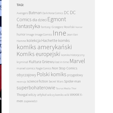
TAGI:
DC
DC
Batman
Avengers
Dark Horse Comics
Egmont
Comics
dla dzieci
fantastyka
Grzegorz Rosiński
fantasy
horror
Inne
humor
Image
Image Comics
Jean Van
kolekcja Hachette
komiks
Hamme
komiks amerykański
Komiks europejski
komiks historyczny
Marvel
Kultura Gniewu
kryminał
lost in time
Non Stop Comics
marvel comics
Nagle Comics
Polski komiks
obyczajowy
przygodowy
science fiction
Spider-man
Secret Wars
recenzja
superbohaterowie
Taurus Media
Thor
Thorgal
WKKM
X-
wilczy artykuł
wilczy komiks
wilk
men
zapowiedzi