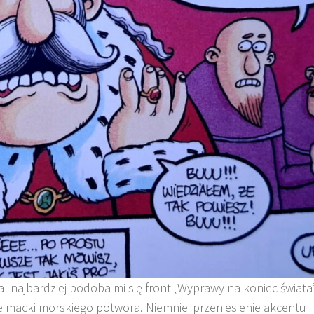
 najbardziej podoba mi się front „Wyprawy na koniec świata
te macki morskiego potwora. Niemniej przeniesienie akcentu