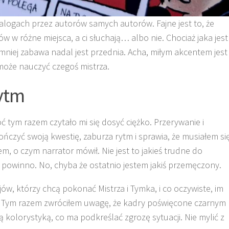
logach przez autorów samych autorów. Fajne jest to, że
w w różne miejsca, a ci słuchają… albo nie. Chociaż jaka jest
niej zabawa nadal jest przednia. Acha, miłym akcentem jest
może nauczyć czegoś mistrza.
rytm
ć tym razem czytało mi się dosyć ciężko. Przerywanie i
ńczyć swoją kwestię, zaburza rytm i sprawia, że musiałem si
, o czym narrator mówił. Nie jest to jakieś trudne do
ie powinno. No, chyba że ostatnio jestem jakiś przemęczony.
ejów, którzy chcą pokonać Mistrza i Tymka, i co oczywiste, im
dzi. Tym razem zwróciłem uwagę, że kadry poświęcone czarnym
olorystyką, co ma podkreślać zgrozę sytuacji. Nie mylić z