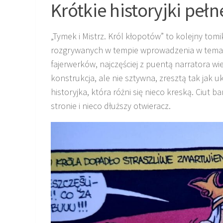
Krótkie historyjki peł
„Tymek i Mistrz. Król kłopotów” to kolejny tom
rozgrywanych w tempie wprowadzenia w temat
fajerwerków, najczęściej z puentą narratora wi
konstrukcja, ale nie sztywna, zresztą tak jak 
historyjka, która różni się nieco kreską. Ciut 
stronie i nieco dłuższy otwieracz.