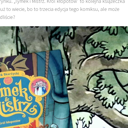
rynku. „Tymek i Mistrz. Król kłopotów” to kolejna książeczka
uż to wiecie, bo to trzecia edycja tego komiksu, ale może
liście?