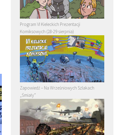
Program VI Kieleckich Prezentacji
Komiksowych (28-29 sierpnia)
Zapowiedź – Na Wrześniowych Szlakach
„Śmiały”