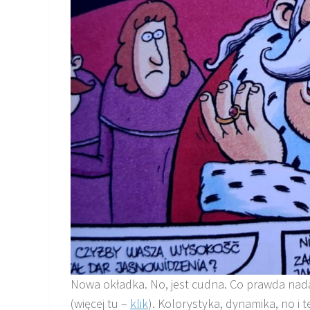
Nowa okładka. No, jest cudna. Co prawda nadal
(więcej tu –
klik
). Kolorystyka, dynamika, no i 