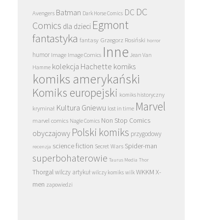
DC
DC
Batman
Avengers
Dark Horse Comics
Egmont
Comics
dla dzieci
fantastyka
Grzegorz Rosiński
fantasy
horror
Inne
humor
Image
Image Comics
Jean Van
kolekcja Hachette
komiks
Hamme
komiks amerykański
Komiks europejski
komiks historyczny
Marvel
Kultura Gniewu
kryminał
lost in time
Non Stop Comics
marvel comics
Nagle Comics
Polski komiks
obyczajowy
przygodowy
science fiction
Spider-man
Secret Wars
recenzja
superbohaterowie
Taurus Media
Thor
Thorgal
WKKM
X-
wilczy artykuł
wilczy komiks
wilk
men
zapowiedzi