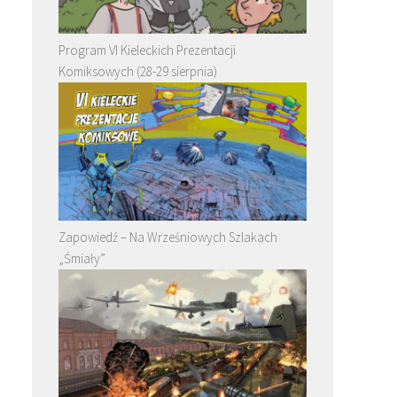
Program VI Kieleckich Prezentacji
Komiksowych (28-29 sierpnia)
Zapowiedź – Na Wrześniowych Szlakach
„Śmiały”