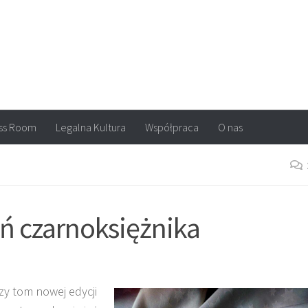
arvel, DC Comics, Image, newsy, konkursy. Wszystko o komiksach
ss Room
Legalna Kultura
Współpraca
O nas
ń czarnoksiężnika
zy tom nowej edycji