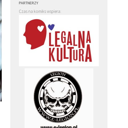
PARTNERZY
Czas na komiks wspiera: