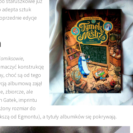
bo staruszkowie już
o adepta sztuk
poprzednie edycje
a
Komiksowie
,
umaczyć konstrukcję
y, choć są od tego
dycją albumową zajął
, zbiorcze, ale
ch Gatek, imprintu
iżony rozmiar do
iększą od Egmontu), a tytuły albumików się pokrywają.