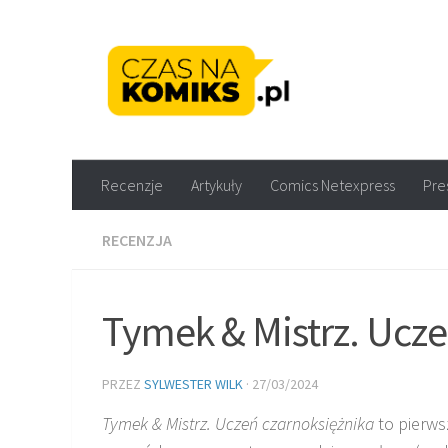
Skip to content
Recenzje komiksów M
Recenzje
Artykuły
Comics Netexpress
Pre
RECENZJA
Tymek & Mistrz. Ucze
PRZEZ
SYLWESTER WILK
·
27/03/2024
Tymek & Mistrz. Uczeń czarnoksiężnika
to pierws