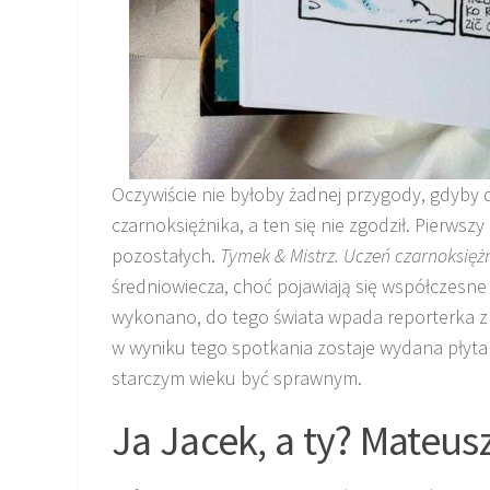
Oczywiście nie byłoby żadnej przygody, gdyby
czarnoksiężnika, a ten się nie zgodził. Pierwsz
pozostałych.
Tymek & Mistrz. Uczeń czarnoksięż
średniowiecza, choć pojawiają się współczesne 
wykonano, do tego świata wpada reporterka z
w wyniku tego spotkania zostaje wydana płyta 
starczym wieku być sprawnym.
Ja Jacek, a ty? Mateus