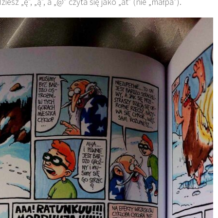
iesz „ę”, „ą”, a „@” czyta się jako „at” (nie „małpa”).