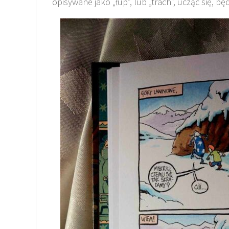
opisywane jako „łup”, lub „trach”, ucząc się, będz