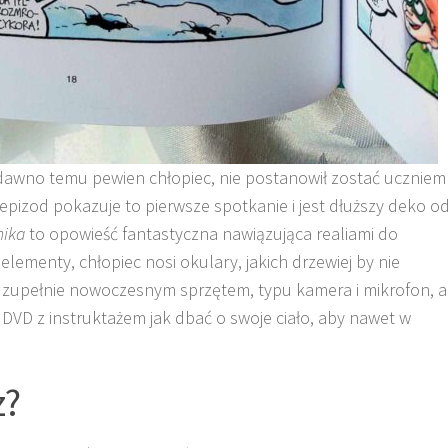
 dawno temu pewien chłopiec, nie postanowił zostać uczniem
y epizod pokazuje to pierwsze spotkanie i jest dłuższy deko o
nika
to opowieść fantastyczna nawiązująca realiami do
elementy, chłopiec nosi okulary, jakich drzewiej by nie
 zupełnie nowoczesnym sprzętem, typu kamera i mikrofon, a
DVD z instruktażem jak dbać o swoje ciało, aby nawet w
z?