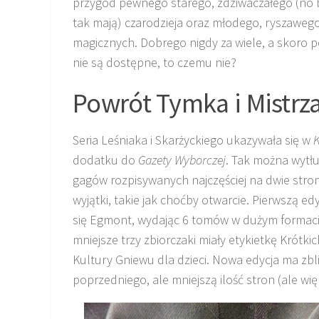
przygód pewnego starego, zdziwaczałego (no 
tak mają) czarodzieja oraz młodego, ryszaweg
magicznych. Dobrego nigdy za wiele, a skoro 
nie są dostępne, to czemu nie?
Powrót Tymka i Mistrz
Seria Leśniaka i Skarżyckiego ukazywała się w
dodatku do
Gazety Wyborczej
. Tak można wytł
gagów rozpisywanych najczęściej na dwie stron
wyjątki, takie jak choćby otwarcie. Pierwszą e
się Egmont, wydając 6 tomów w dużym formacie
mniejsze trzy zbiorczaki miały etykietkę Krótki
Kultury Gniewu dla dzieci. Nowa edycja ma zbl
poprzedniego, ale mniejszą ilość stron (ale w