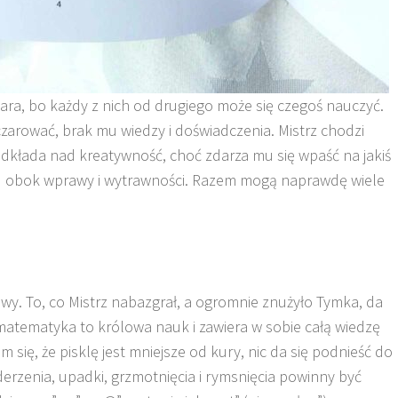
para, bo każdy z nich od drugiego może się czegoś nauczyć.
czarować, brak mu wiedzy i doświadczenia. Mistrz chodzi
dkłada nad kreatywność, choć zdarza mu się wpaść na jakiś
 tu obok wprawy i wytrawności. Razem mogą naprawdę wiele
y. To, co Mistrz nabazgrał, a ogromnie znużyło Tymka, da
matematyka to królowa nauk i zawiera w sobie całą wiedzę
m się, że pisklę jest mniejsze od kury, nic da się podnieść do
uderzenia, upadki, grzmotnięcia i rymsnięcia powinny być