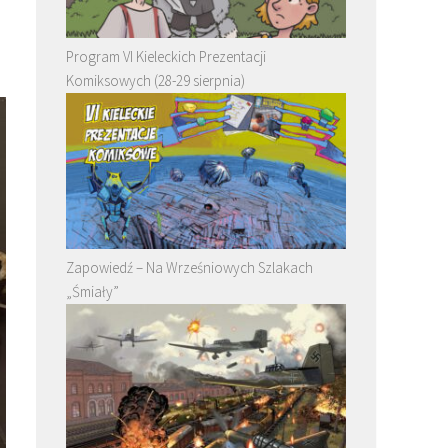
Program VI Kieleckich Prezentacji
Komiksowych (28-29 sierpnia)
Zapowiedź – Na Wrześniowych Szlakach
„Śmiały”