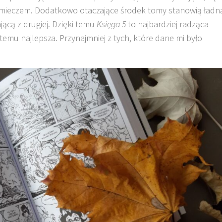
 mieczem. Dodatkowo otaczające środek tomy stanowią ładn
jącą z drugiej. Dzięki temu
Księga 5
to najbardziej radząca
i temu najlepsza. Przynajmniej z tych, które dane mi było