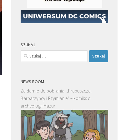
SZUKAJ
Szukaj:
NEWS ROOM
Za darmo do pobrania: „Prapuszcza.
Barbarzyńcy i Rzymianie” – komiks o
archeologii Mazur