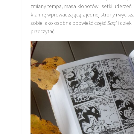
zmiany tempa, masa kłopotów i setki uderzeń
klamrę wprowadzającą z jednej strony i wycisza
sobie jako osobna opowieść część
Sagi
i dzięk
przeczytać.