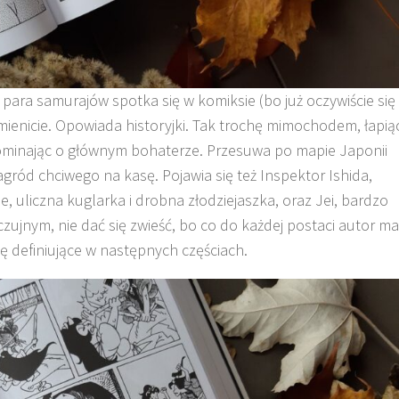
para samurajów spotka się w komiksie (bo już oczywiście się
śmienicie. Opowiada historyjki. Tak trochę mimochodem, łapią
ominając o głównym bohaterze. Przesuwa po mapie Japonii
gród chciwego na kasę. Pojawia się też Inspektor Ishida,
ne, uliczna kuglarka i drobna złodziejaszka, oraz Jei, bardzo
czujnym, nie dać się zwieść, bo co do każdej postaci autor ma
ę definiujące w następnych częściach.