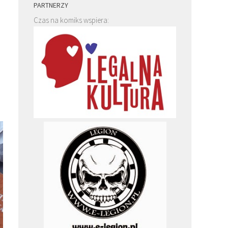
PARTNERZY
Czas na komiks wspiera: