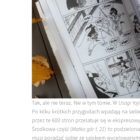
Tak, ale nie teraz. Nie w tym tomie. W
Usagi
Yoj
Po kilku krótkich przygodach wpadają na siebie
przez te 600 stron przelatuje się w ekspresowy
Środkowa część (
Matka gór t. 21
) to podzielon
musi poradzić sobie ze spiskiem wycelowanym w