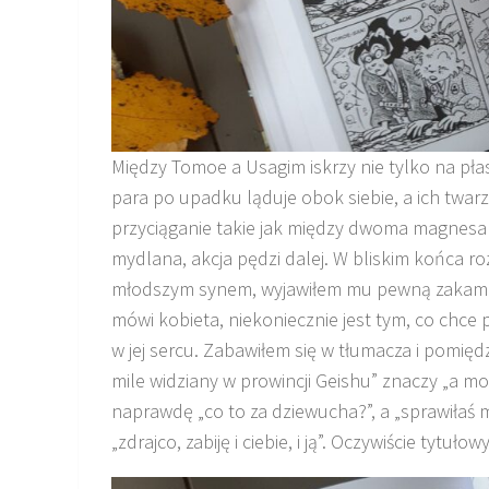
Między Tomoe a Usagim iskrzy nie tylko na płas
para po upadku ląduje obok siebie, a ich twarz
przyciąganie takie jak między dwoma magnesam
mydlana, akcja pędzi dalej. W bliskim końca ro
młodszym synem, wyjawiłem mu pewną zakamufl
mówi kobieta, niekoniecznie jest tym, co chce po
w jej sercu. Zabawiłem się w tłumacza i pomięd
mile widziany w prowincji Geishu” znaczy „a mo
naprawdę „co to za dziewucha?”, a „sprawiłaś 
„zdrajco, zabiję i ciebie, i ją”. Oczywiście tytuło