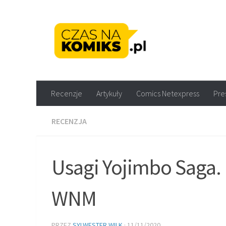
Skip to content
Recenzje komiksów M
Recenzje
Artykuły
Comics Netexpress
Pre
RECENZJA
Usagi Yojimbo Saga. 
WNM
PRZEZ
SYLWESTER WILK
·
11/11/2020