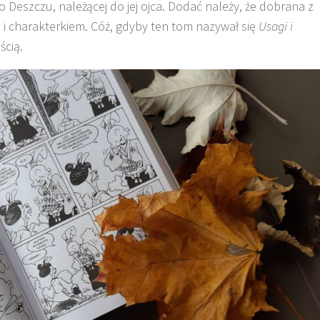
 Deszczu, należącej do jej ojca. Dodać należy, że dobrana z
i i charakterkiem. Cóż, gdyby ten tom nazywał się
Usagi i
ścią.