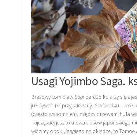
Usagi Yojimbo Saga. ks
Brązowy tom piąty
Sagi
bardzo kojarzy się z jes
już dywan na przyjście zimy. A w środku… cóż,
(często wspomnień), między drzewami hula wia
najczęściej jest to ulewa ciosów japońskiego mi
widzimy obok Usagiego na okładce, to Tomoe A