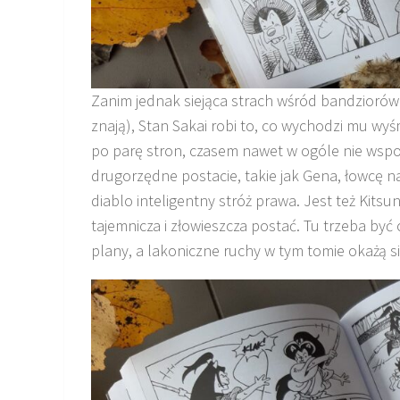
Zanim jednak siejąca strach wśród bandziorów 
znają), Stan Sakai robi to, co wychodzi mu wy
po parę stron, czasem nawet w ogóle nie wsp
drugorzędne postacie, takie jak Gena, łowcę na
diablo inteligentny stróż prawa. Jest też Kitsu
tajemnicza i złowieszcza postać. Tu trzeba być 
plany, a lakoniczne ruchy w tym tomie okażą si