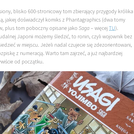
siony, blisko 600-stronicowy tom zbierający przygody królika
ą, jakiej doświadczył komiks z Phantagraphics (dwa tomy
w, plus tom poboczny opisane jako
Saga
– więcej
TU
).
dalnej Japonii możemy śledzić, to ronin, czyli wojownik bez
iedzieć w miejscu. Jeżeli nadal czujecie się zdezorientowani,
iskę z numeracją. Warto tam zajrzeć, a już najbardziej
wiście od początku.