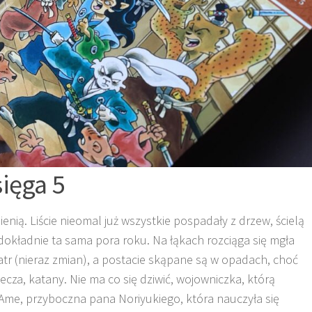
ięga 5
ienią. Liście nieomal już wszystkie pospadały z drzew, ścielą
 dokładnie ta sama pora roku. Na łąkach rozciąga się mgła
tr (nieraz zmian), a postacie skąpane są w opadach, choć
ecza, katany. Nie ma co się dziwić, wojowniczka, którą
me, przyboczna pana Noriyukiego, która nauczyła się