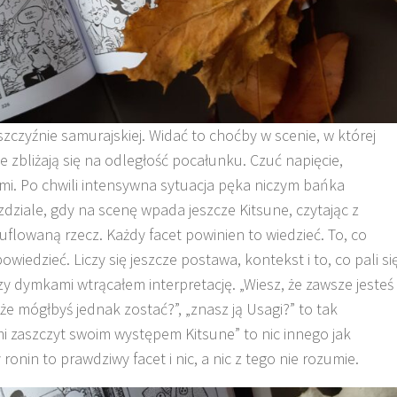
zczyźnie samurajskiej. Widać to choćby w scenie, w której
e zbliżają się na odległość pocałunku. Czuć napięcie,
i. Po chwili intensywna sytuacja pęka niczym bańka
zdziale, gdy na scenę wpada jeszcze Kitsune, czytając z
owaną rzecz. Każdy facet powinien to wiedzieć. To, co
wiedzieć. Liczy się jeszcze postawa, kontekst i to, co pali si
zy dymkami wtrącałem interpretację. „Wiesz, że zawsze jesteś
że mógłbyś jednak zostać?”, „znasz ją Usagi?” to tak
mi zaszczyt swoim występem Kitsune” to nic innego jak
wy ronin to prawdziwy facet i nic, a nic z tego nie rozumie.