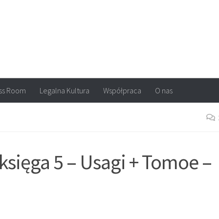
arvel, DC Comics, Image, newsy, konkursy. Wszystko o komiksach
ss Room
Legalna Kultura
Współpraca
O nas
księga 5 – Usagi + Tomoe –