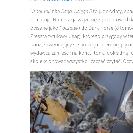
Usagi Yojimbo Saga. Księga 5
to już siódmy, spa
samuraja. Numeracja wiąże się z przeprowadzk
opisane jako
Początek
) do Dark Horse (8 tomó
Zresztą tytułowy Usagi, którego przygody w feu
pana, szwendający się po kraju i nieumiejący us
wydawca zamieścił na końcu tomu dokładną rozp
skolekcjonować wszystko i zacząć czytać. Oczy