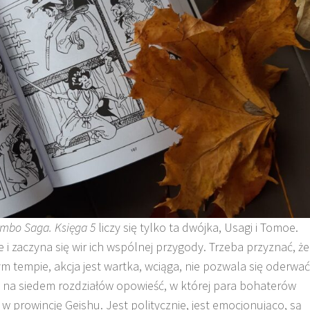
imbo Saga. Księga 5
liczy się tylko ta dwójka, Usagi i Tomoe.
 i zaczyna się wir ich wspólnej przygody. Trzeba przyznać, że
m tempie, akcja jest wartka, wciąga, nie pozwala się oderwać
a na siedem rozdziałów opowieść, w której para bohaterów
 prowincję Geishu. Jest politycznie, jest emocjonująco, są