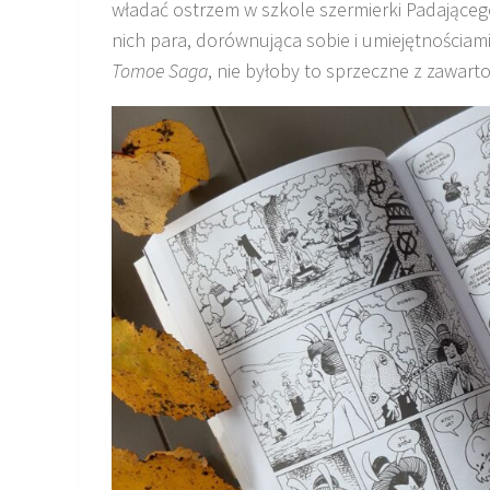
władać ostrzem w szkole szermierki Padającego
nich para, dorównująca sobie i umiejętnościam
Tomoe Saga
, nie byłoby to sprzeczne z zawarto