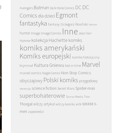
ą
DC
DC
Batman
Avengers
Dark Horse Comics
Egmont
Comics
dla dzieci
fantastyka
Grzegorz Rosiński
fantasy
horror
Inne
humor
Image
Image Comics
Jean Van
kolekcja Hachette
komiks
Hamme
komiks amerykański
Komiks europejski
komiks historyczny
Marvel
Kultura Gniewu
kryminał
lost in time
Non Stop Comics
marvel comics
Nagle Comics
Polski komiks
obyczajowy
przygodowy
science fiction
Spider-man
Secret Wars
recenzja
superbohaterowie
Taurus Media
Thor
Thorgal
WKKM
X-
wilczy artykuł
wilczy komiks
wilk
men
zapowiedzi