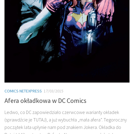
COMICS NETEXPRESS
17/03/2015
Afera okładkowa w DC Comics
Ledwo, co DC zapowiedziało czerwcowe warianty okładek
(sprawdźcie je TUTAJ), a już wybuchła „mała afera”. Tegoroczny
początek lata upłynie nam pod znakiem Jokera. Okładka do