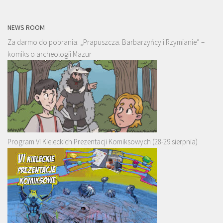
NEWS ROOM
Za darmo do pobrania: „Prapuszcza. Barbarzyńcy i Rzymianie” –
komiks o archeologii Mazur
Program VI Kieleckich Prezentacji Komiksowych (28-29 sierpnia)