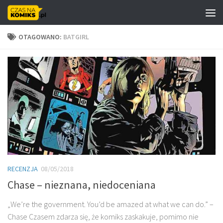
Skip to content
OTAGOWANO:
BATGIRL
RECENZJA
08/05/2018
Chase – nieznana, niedoceniana
„We’re the government. You’d be amazed at what we can do.” –
Chase Czasem zdarza się, że komiks zaskakuje, pomimo nie