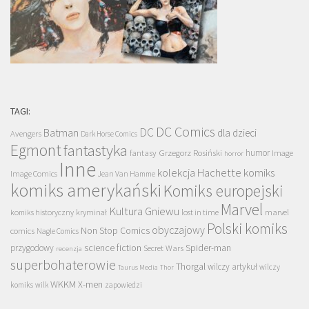
TAGI:
DC Comics
DC
Batman
dla dzieci
Avengers
Dark Horse Comics
Egmont
fantastyka
Grzegorz Rosiński
humor
fantasy
Image
horror
Inne
kolekcja Hachette
komiks
Image Comics
Jean Van Hamme
komiks amerykański
Komiks europejski
Marvel
Kultura Gniewu
komiks historyczny
kryminał
lost in time
marvel
Polski komiks
obyczajowy
Non Stop Comics
comics
Nagle Comics
science fiction
Spider-man
przygodowy
Secret Wars
recenzja
superbohaterowie
Thorgal
wilczy artykuł
wilczy
Taurus Media
Thor
WKKM
X-men
komiks
wilk
zapowiedzi