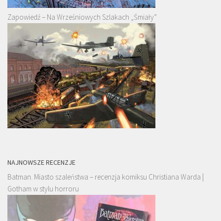
Zapowiedź – Na Wrześniowych Szlakach „Śmiały”
NAJNOWSZE RECENZJE
Batman. Miasto szaleństwa – recenzja komiksu Christiana Warda |
Gotham w stylu horroru