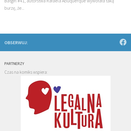
Batgirl #41, autorstwa Rafaela Abuquerque wywołała taką
burzę, że...
OBSERWUJ:
PARTNERZY
Czas na komiks wspiera: