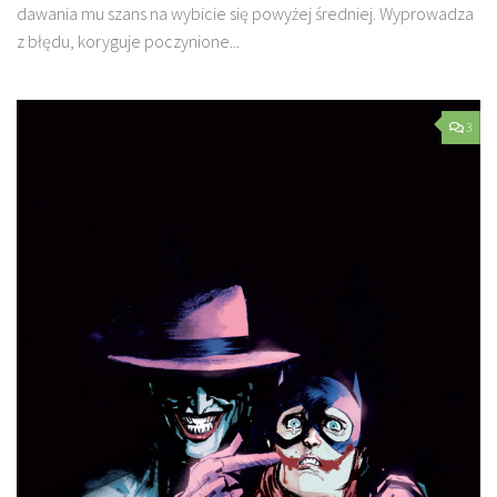
dawania mu szans na wybicie się powyżej średniej. Wyprowadza
z błędu, koryguje poczynione...
3