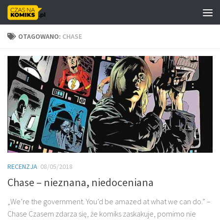
Skip to content
OTAGOWANO:
CHASE
RECENZJA
08/05/2018
Chase – nieznana, niedoceniana
„We’re the government. You’d be amazed at what we can do.” –
Chase Czasem zdarza się, że komiks zaskakuje, pomimo nie