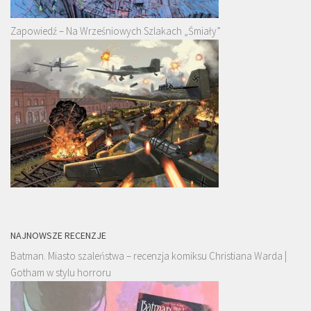
Zapowiedź – Na Wrześniowych Szlakach „Śmiały”
NAJNOWSZE RECENZJE
Batman. Miasto szaleństwa – recenzja komiksu Christiana Warda |
Gotham w stylu horroru