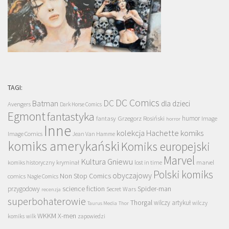
TAGI:
DC Comics
DC
Batman
dla dzieci
Avengers
Dark Horse Comics
Egmont
fantastyka
Grzegorz Rosiński
humor
fantasy
Image
horror
Inne
kolekcja Hachette
komiks
Image Comics
Jean Van Hamme
komiks amerykański
Komiks europejski
Marvel
Kultura Gniewu
komiks historyczny
kryminał
lost in time
marvel
Polski komiks
obyczajowy
Non Stop Comics
comics
Nagle Comics
science fiction
Spider-man
przygodowy
Secret Wars
recenzja
superbohaterowie
Thorgal
wilczy artykuł
wilczy
Taurus Media
Thor
WKKM
X-men
komiks
wilk
zapowiedzi