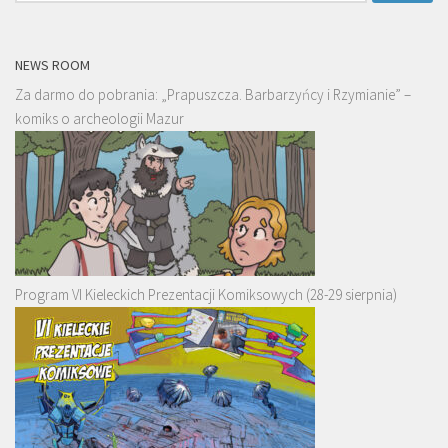
NEWS ROOM
Za darmo do pobrania: „Prapuszcza. Barbarzyńcy i Rzymianie” –
komiks o archeologii Mazur
Program VI Kieleckich Prezentacji Komiksowych (28-29 sierpnia)