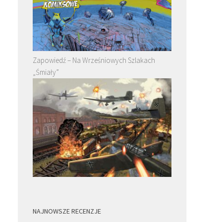
Zapowiedź – Na Wrześniowych Szlakach
„Śmiały”
NAJNOWSZE RECENZJE