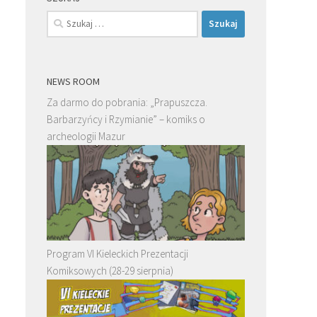
Szukaj:
NEWS ROOM
Za darmo do pobrania: „Prapuszcza.
Barbarzyńcy i Rzymianie” – komiks o
archeologii Mazur
Program VI Kieleckich Prezentacji
Komiksowych (28-29 sierpnia)