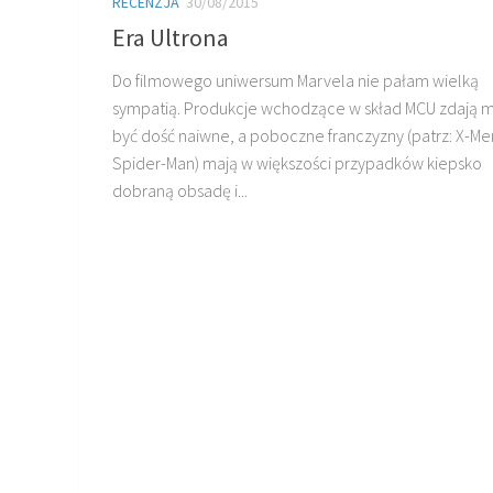
RECENZJA
30/08/2015
Era Ultrona
Do filmowego uniwersum Marvela nie pałam wielką
sympatią. Produkcje wchodzące w skład MCU zdają mi
być dość naiwne, a poboczne franczyzny (patrz: X-Me
Spider-Man) mają w większości przypadków kiepsko
dobraną obsadę i...