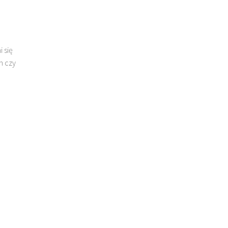
 się
n czy