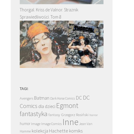
Thorgal. Kriss de Valnor. Strażnik
Sprawiedliwości. Tom 8
TAGI:
DC
DC
Batman
Avengers
Dark Horse Comics
Egmont
Comics
dla dzieci
fantastyka
Grzegorz Rosiński
fantasy
horror
Inne
humor
Image
Image Comics
Jean Van
kolekcja Hachette
komiks
Hamme