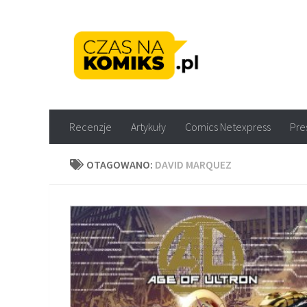
Skip to content
Recenzje komiksów M
Recenzje
Artykuły
Comics Netexpress
Pre
OTAGOWANO:
DAVID MARQUEZ