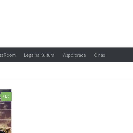
arvel, DC Comics, Image, newsy, konkursy. Wszystko o komiksach
ss Room
Legalna Kultura
Współpraca
O nas
0