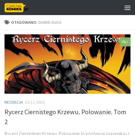
Skip to content
OTAGOWANO:
DAWID KUCA
0
RECENZJA
23/11/2016
Rycerz Ciernistego Krzewu. Polowanie. Tom
2
Rycerz Ciernistego Krzewu. Polowanie to kontynuacja komiksu z