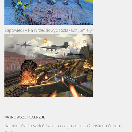
Zapowiedź – Na Wrześniowych Szlakach „Śmiały”
NAJNOWSZE RECENZJE
Batman. Miasto szaleństwa – recenzja komiksu Christiana Warda |