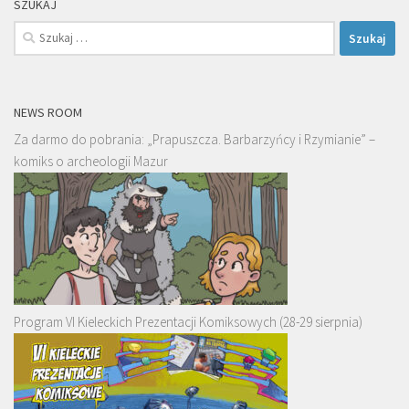
SZUKAJ
Szukaj:
NEWS ROOM
Za darmo do pobrania: „Prapuszcza. Barbarzyńcy i Rzymianie” –
komiks o archeologii Mazur
Program VI Kieleckich Prezentacji Komiksowych (28-29 sierpnia)