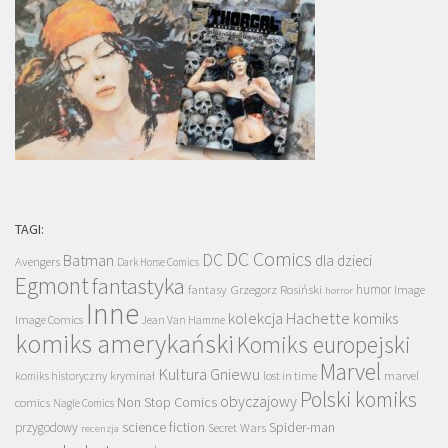
TAGI:
DC Comics
DC
Batman
dla dzieci
Avengers
Dark Horse Comics
Egmont
fantastyka
Grzegorz Rosiński
humor
fantasy
Image
horror
Inne
kolekcja Hachette
komiks
Image Comics
Jean Van Hamme
komiks amerykański
Komiks europejski
Marvel
Kultura Gniewu
komiks historyczny
kryminał
lost in time
marvel
Polski komiks
obyczajowy
Non Stop Comics
comics
Nagle Comics
science fiction
Spider-man
przygodowy
Secret Wars
recenzja