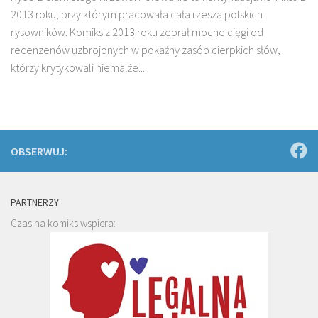
2013 roku, przy którym pracowała cała rzesza polskich
rysowników. Komiks z 2013 roku zebrał mocne cięgi od
recenzenów uzbrojonych w pokaźny zasób cierpkich słów,
którzy krytykowali niemalże...
OBSERWUJ:
PARTNERZY
Czas na komiks wspiera: