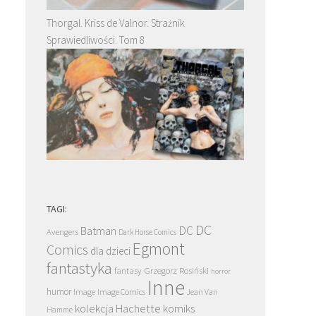
Thorgal. Kriss de Valnor. Strażnik
Sprawiedliwości. Tom 8
TAGI:
DC
DC
Batman
Avengers
Dark Horse Comics
Egmont
Comics
dla dzieci
fantastyka
Grzegorz Rosiński
fantasy
horror
Inne
humor
Image
Image Comics
Jean Van
kolekcja Hachette
komiks
Hamme