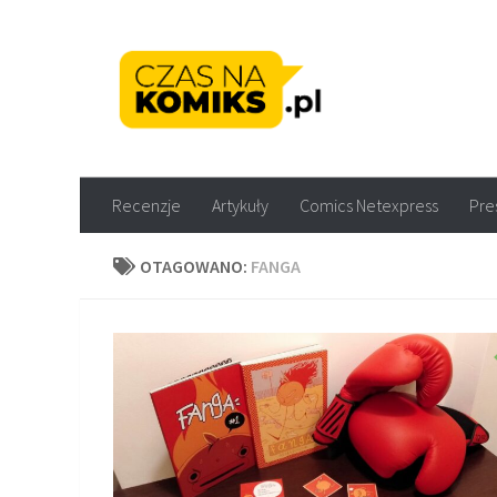
Skip to content
Recenzje komiksów M
Recenzje
Artykuły
Comics Netexpress
Pre
OTAGOWANO:
FANGA