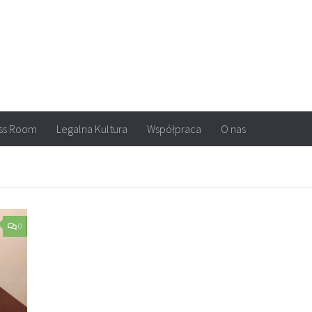
arvel, DC Comics, Image, newsy, konkursy. Wszystko o komiksach
ss Room
Legalna Kultura
Współpraca
O nas
0