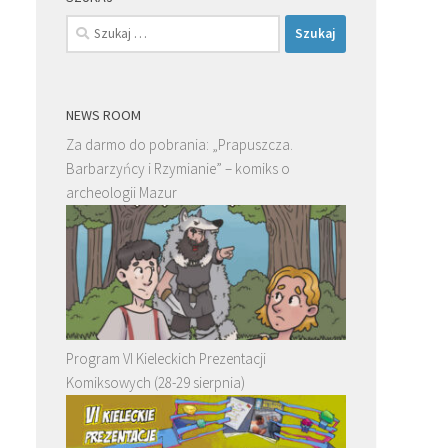
Szukaj:
NEWS ROOM
Za darmo do pobrania: „Prapuszcza.
Barbarzyńcy i Rzymianie” – komiks o
archeologii Mazur
Program VI Kieleckich Prezentacji
Komiksowych (28-29 sierpnia)