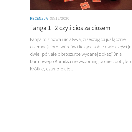
RECENZJA
03/12/2020
Fanga 1 i 2 czyli cios za ciosem
Fanga to zinowa inicjatywa, zrzeszająca już łącznie
osiemnaścioro twórców i licząca sobie dwie części (n
dwie i pół, ale o broszurce wydanej z okazji Dnia
Darmowego Komiksu nie wspomnę, bo nie zdobyłem
Krótkie, czarno-białe...