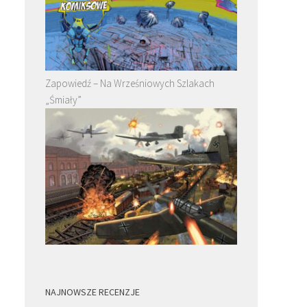
Zapowiedź – Na Wrześniowych Szlakach
„Śmiały”
NAJNOWSZE RECENZJE