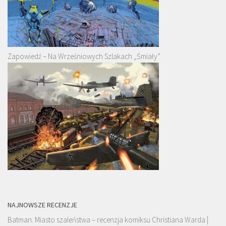
Zapowiedź – Na Wrześniowych Szlakach „Śmiały”
NAJNOWSZE RECENZJE
Batman. Miasto szaleństwa – recenzja komiksu Christiana Warda |