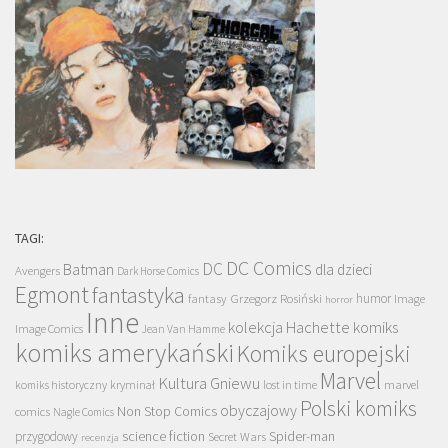
TAGI:
DC Comics
DC
Batman
dla dzieci
Avengers
Dark Horse Comics
Egmont
fantastyka
Grzegorz Rosiński
humor
fantasy
Image
horror
Inne
kolekcja Hachette
komiks
Image Comics
Jean Van Hamme
komiks amerykański
Komiks europejski
Marvel
Kultura Gniewu
komiks historyczny
kryminał
lost in time
marvel
Polski komiks
obyczajowy
Non Stop Comics
comics
Nagle Comics
science fiction
Spider-man
przygodowy
Secret Wars
recenzja