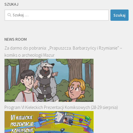
SZUKAJ
Szukaj:
NEWS ROOM
Za darmo do pobrania: „Prapuszcza. Barbarzyńcy i Rzymianie” –
komiks o archeologii Mazur
Program VI Kieleckich Prezentacji Komiksowych (28-29 sierpnia)