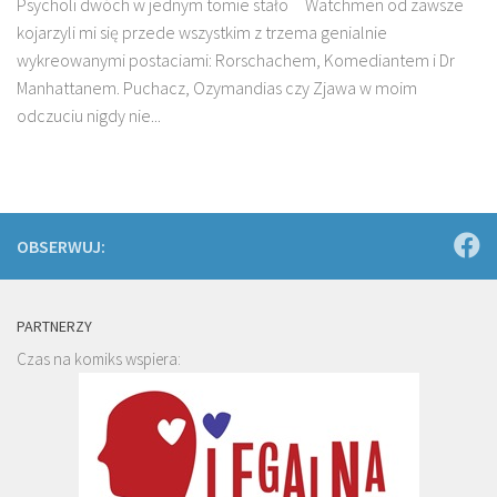
Psycholi dwóch w jednym tomie stało Watchmen od zawsze
kojarzyli mi się przede wszystkim z trzema genialnie
wykreowanymi postaciami: Rorschachem, Komediantem i Dr
Manhattanem. Puchacz, Ozymandias czy Zjawa w moim
odczuciu nigdy nie...
OBSERWUJ:
PARTNERZY
Czas na komiks wspiera: