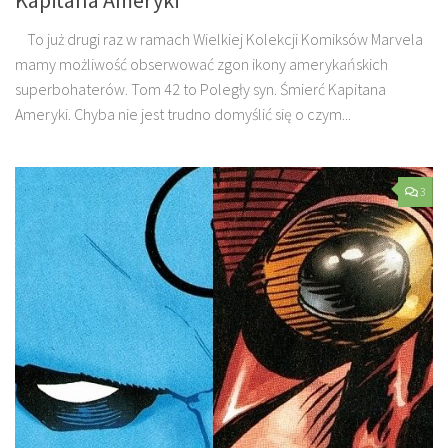
To już drugi raz w ramach Wielkiej Kolekcji Komiksów Marvela
mamy możliwość obserwować zgon ikony amerykańskich
superbohaterów. Tom 42 to Poległy syn. Śmierć Kapitana
Ameryki. Chyba nie jest trudno domyślić się o czym...
3