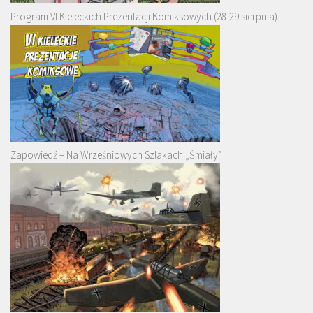
Program VI Kieleckich Prezentacji Komiksowych (28-29 sierpnia)
Zapowiedź – Na Wrześniowych Szlakach „Śmiały”