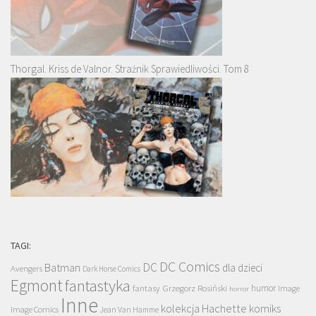
Thorgal. Kriss de Valnor. Strażnik Sprawiedliwości. Tom 8
TAGI:
DC Comics
DC
Batman
dla dzieci
Avengers
Dark Horse Comics
Egmont
fantastyka
Grzegorz Rosiński
humor
fantasy
Image
horror
Inne
kolekcja Hachette
komiks
Image Comics
Jean Van Hamme