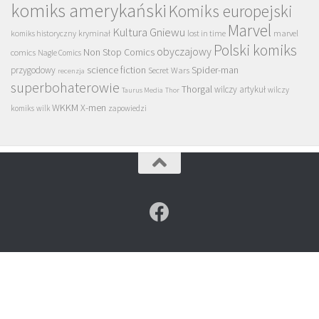
komiks amerykański
Komiks europejski
Marvel
Kultura Gniewu
komiks historyczny
kryminał
lost in time
marvel
Polski komiks
obyczajowy
Non Stop Comics
comics
Nagle Comics
science fiction
Spider-man
przygodowy
Secret Wars
recenzja
superbohaterowie
Thorgal
wilczy artykuł
wilczy
Taurus Media
Thor
WKKM
X-men
komiks
wilk
zapowiedzi