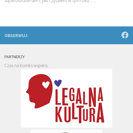
superbohaterskim, jaki czytałem w tym roku…...
OBSERWUJ:
PARTNERZY
Czas na komiks wspiera: