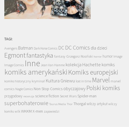
TAGI:
DC Comics
DC
Batman
dla dzieci
Avengers
Dark Horse Comics
Egmont
fantastyka
Grzegorz Rosiński
humor
fantasy
Image
horror
Inne
kolekcja Hachette
komiks
Image Comics
Jean Van Hamme
komiks amerykański
Komiks europejski
Marvel
Kultura Gniewu
komiks historyczny
kryminał
lost in time
marvel
Polski komiks
obyczajowy
Non Stop Comics
comics
Nagle Comics
science fiction
Spider-man
przygodowy
Secret Wars
recenzja
superbohaterowie
Thorgal
wilczy artykuł
wilczy
Taurus Media
Thor
WKKM
X-men
komiks
wilk
zapowiedzi