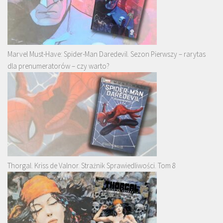
Marvel Must-Have: Spider-Man Daredevil. Sezon Pierwszy – rarytas
dla prenumeratorów – czy warto?
Thorgal. Kriss de Valnor. Strażnik Sprawiedliwości. Tom 8