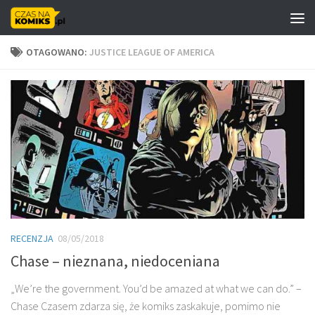
Skip to content
OTAGOWANO:
JUSTICE LEAGUE OF AMERICA
RECENZJA
08/05/2018
Chase – nieznana, niedoceniana
„We’re the government. You’d be amazed at what we can do.” –
Chase Czasem zdarza się, że komiks zaskakuje, pomimo nie