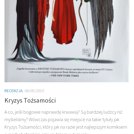
RECENZJA
06/05/2015
Kryzys Tożsamości
A co, jeśli bogowie naprawdę krwawią? Są bardziej ludzcy niż
myśleliśmy? Wówczas pojawia się miejsce na takie tytuły jak
Kryzys Tożsamości, który jak na razie jest najlepszym komiksem