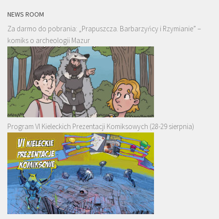
NEWS ROOM
Za darmo do pobrania: „Prapuszcza. Barbarzyńcy i Rzymianie” –
komiks o archeologii Mazur
Program VI Kieleckich Prezentacji Komiksowych (28-29 sierpnia)