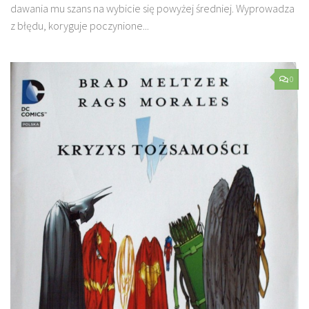
dawania mu szans na wybicie się powyżej średniej. Wyprowadza
z błędu, koryguje poczynione...
0