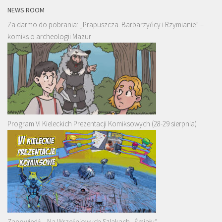
NEWS ROOM
Za darmo do pobrania: „Prapuszcza. Barbarzyńcy i Rzymianie” –
komiks o archeologii Mazur
Program VI Kieleckich Prezentacji Komiksowych (28-29 sierpnia)
Zapowiedź – Na Wrześniowych Szlakach „Śmiały”