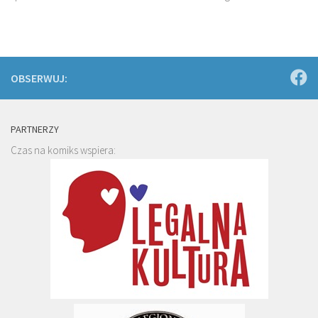
OBSERWUJ:
PARTNERZY
Czas na komiks wspiera: