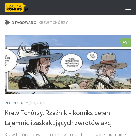
Skip to content
OTAGOWANO:
KREW TCHÓRZY
0
RECENZJA
29/10/2016
Krew Tchórzy. Rzeźnik – komiks pełen
tajemnic i zaskakujących zwrotów akcji
Krew tchórzy powraca i odkrywa przed nami swoje tajemnice,