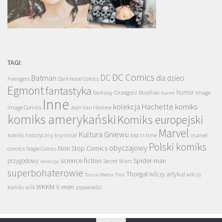
TAGI:
DC Comics
DC
Batman
dla dzieci
Avengers
Dark Horse Comics
Egmont
fantastyka
Grzegorz Rosiński
humor
fantasy
Image
horror
Inne
kolekcja Hachette
komiks
Image Comics
Jean Van Hamme
komiks amerykański
Komiks europejski
Marvel
Kultura Gniewu
komiks historyczny
kryminał
lost in time
marvel
Polski komiks
obyczajowy
Non Stop Comics
comics
Nagle Comics
science fiction
Spider-man
przygodowy
Secret Wars
recenzja
superbohaterowie
Thorgal
wilczy artykuł
wilczy
Taurus Media
Thor
WKKM
X-men
komiks
wilk
zapowiedzi