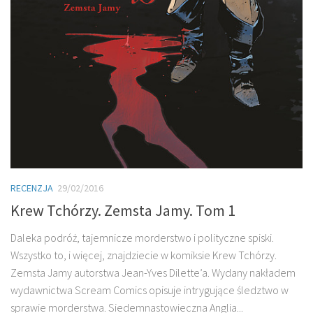
RECENZJA
29/02/2016
Krew Tchórzy. Zemsta Jamy. Tom 1
Daleka podróż, tajemnicze morderstwo i polityczne spiski.
Wszystko to, i więcej, znajdziecie w komiksie Krew Tchórzy.
Zemsta Jamy autorstwa Jean-Yves Dilette’a. Wydany nakładem
wydawnictwa Scream Comics opisuje intrygujące śledztwo w
sprawie morderstwa. Siedemnastowieczna Anglia...