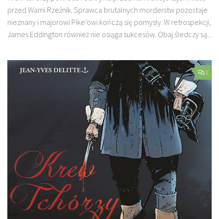
przed Wami Rzeźnik. Sprawca brutalnych morderstw pozostaje
nieznany i majorowi Pike’owi kończą się pomysły. W retrospekcji,
James Eddington również nie osiąga sukcesów. Obaj śledczy są...
1