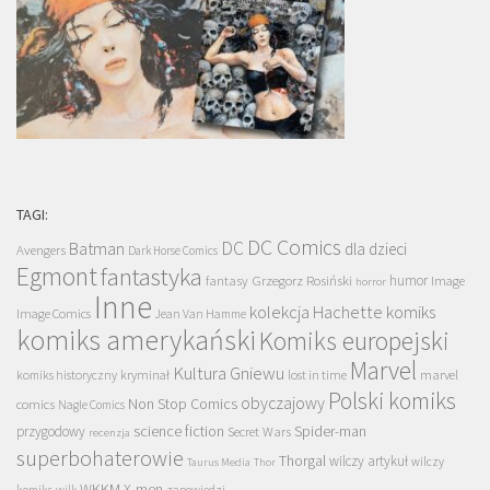
TAGI:
DC Comics
DC
Batman
dla dzieci
Avengers
Dark Horse Comics
Egmont
fantastyka
Grzegorz Rosiński
humor
fantasy
Image
horror
Inne
kolekcja Hachette
komiks
Image Comics
Jean Van Hamme
komiks amerykański
Komiks europejski
Marvel
Kultura Gniewu
komiks historyczny
kryminał
lost in time
marvel
Polski komiks
obyczajowy
Non Stop Comics
comics
Nagle Comics
science fiction
Spider-man
przygodowy
Secret Wars
recenzja
superbohaterowie
Thorgal
wilczy artykuł
wilczy
Taurus Media
Thor
WKKM
X-men