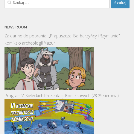
Szukaj:
NEWS ROOM
Za darmo do pobrania: „Prapuszcza. Barbarzyńcy i Rzymianie” –
komiks o archeologii Mazur
Program VI Kieleckich Prezentacji Komiksowych (28-29 sierpnia)