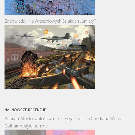
Zapowiedź – Na Wrześniowych Szlakach „Śmiały”
NAJNOWSZE RECENZJE
Batman. Miasto szaleństwa – recenzja komiksu Christiana Warda |
Gotham w stylu horroru