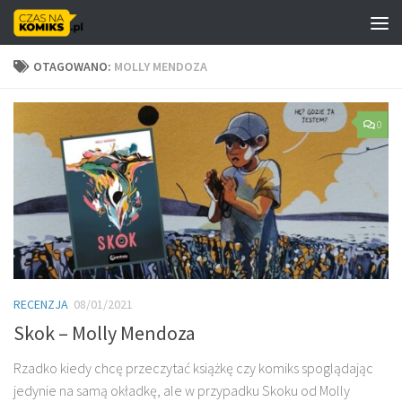
Skip to content
OTAGOWANO:
MOLLY MENDOZA
0
RECENZJA
08/01/2021
Skok – Molly Mendoza
Rzadko kiedy chcę przeczytać książkę czy komiks spoglądając
jedynie na samą okładkę, ale w przypadku Skoku od Molly