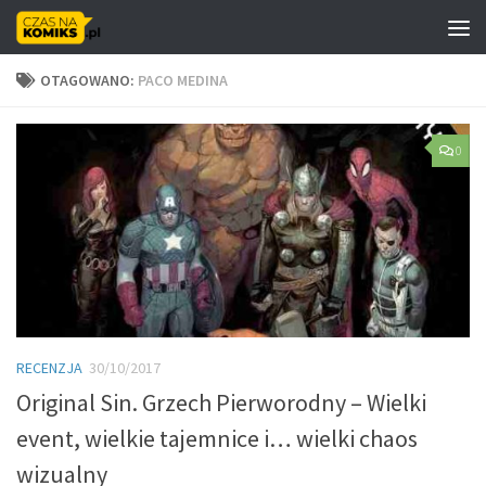
Skip to content
OTAGOWANO:
PACO MEDINA
0
RECENZJA
30/10/2017
Original Sin. Grzech Pierworodny – Wielki
event, wielkie tajemnice i… wielki chaos
wizualny