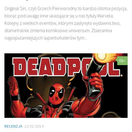
Original Sin, czyli Grzech Pierworodny to bardzo istotna pozycja,
biorąc pod uwagę inne ukazujące się u nas tytuły Marvela.
Kolejny z wielkich eventów, którymi zasłynęło wydawnictwo,
diametralnie zmienia komiksowe uniwersum. Zbieranina
najpopularniejszych superbohaterów tym...
0
RECENZJA
22/01/2014