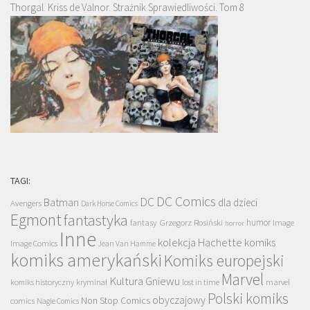
Thorgal. Kriss de Valnor. Strażnik Sprawiedliwości. Tom 8
TAGI:
DC Comics
DC
Batman
dla dzieci
Avengers
Dark Horse Comics
Egmont
fantastyka
Grzegorz Rosiński
humor
fantasy
Image
horror
Inne
kolekcja Hachette
komiks
Image Comics
Jean Van Hamme
komiks amerykański
Komiks europejski
Marvel
Kultura Gniewu
komiks historyczny
kryminał
lost in time
marvel
Polski komiks
obyczajowy
Non Stop Comics
comics
Nagle Comics